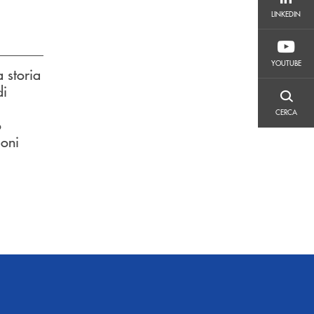
LINKEDIN
LINKEDIN
YOUTUBE
YOUTUBE
 storia
di
CERCA
CERCA
o
ioni