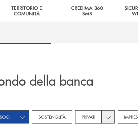
TERRITORIO E
CREDIMA 360
SICU
COMUNITÀ
SMS
W
ondo della banca
bcategories dropdown for Novità
Toggle subcategories dropdown for Soci
Toggle subcateg
SOCI
SOSTENIBILITÀ
PRIVATI
IMPRES