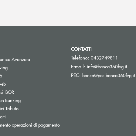
CONTATTI
Telefono:
0432749811
tronica Avanzata
(si 
E-mail:
info@banca360fvg.it
Apre una nuova finestra
wing
PEC:
banca@pec.banca360fvg.it
tà
web
Apre una nuova finestra
ssi IBOR
Apre una nuova finestra
en Banking
inestra
Apre una nuova finestra
ci Tributo
lti
mento operazioni di pagamento