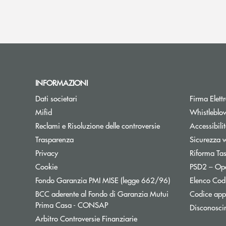
INFORMAZIONI
Dati societari
Firma Elet
Mifid
Whistleblo
Reclami e Risoluzione delle controversie
Accessibili
Trasparenza
Sicurezza 
Privacy
Riforma Ta
Cookie
PSD2 – Op
Apre una nuova f
Fondo Garanzia PMI MISE (legge 662/96)
Elenco Codi
BCC aderente al Fondo di Garanzia Mutui
Codice appa
Apre una nuova finestra
Prima Casa - CONSAP
Disconosci
Apre una nuova finestra
Arbitro Controversie Finanziarie