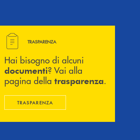
Hai bisogno di alcuni documenti ? Vai alla pagina della 
TRASPARENZA
Hai bisogno di alcuni
? Vai alla
documenti
pagina della
.
trasparenza
TRASPARENZA