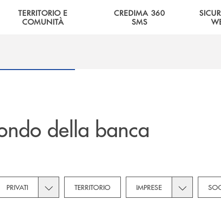
TERRITORIO E
CREDIMA 360
SICU
COMUNITÀ
SMS
W
ondo della banca
own for Novità
Toggle subcategories dropdown for Privati
Toggle subca
PRIVATI
TERRITORIO
IMPRESE
SOC