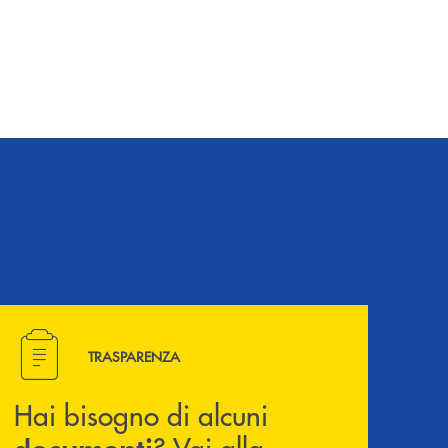
Hai bisogno di alcuni documenti ? Vai alla pagina della 
TRASPARENZA
Hai bisogno di alcuni
? Vai alla
documenti