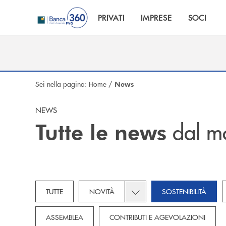
Salta al contenuto principale
PRIVATI
IMPRESE
SOCI
Sei nella pagina:
Home
/
News
NEWS
dal m
Tutte le news
Toggle subcategories dropd
TUTTE
NOVITÀ
SOSTENIBILITÀ
ASSEMBLEA
CONTRIBUTI E AGEVOLAZIONI