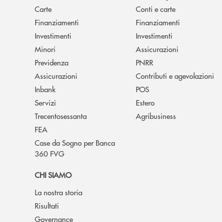
Carte
Conti e carte
Finanziamenti
Finanziamenti
Investimenti
Investimenti
Minori
Assicurazioni
Previdenza
PNRR
Assicurazioni
Contributi e agevolazioni
Inbank
POS
Servizi
Estero
Trecentosessanta
Agribusiness
FEA
Case da Sogno per Banca
360 FVG
CHI SIAMO
La nostra storia
Risultati
Governance