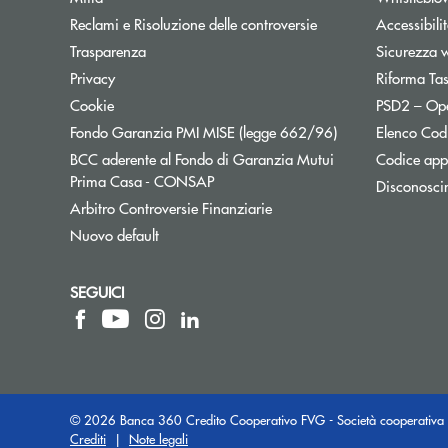
Reclami e Risoluzione delle controversie
Accessibili
Trasparenza
Sicurezza 
Privacy
Riforma Ta
Cookie
PSD2 – Op
Apre una nuova f
Fondo Garanzia PMI MISE (legge 662/96)
Elenco Codi
BCC aderente al Fondo di Garanzia Mutui
Codice appa
Apre una nuova finestra
Prima Casa - CONSAP
Disconosci
Apre una nuova finestra
Arbitro Controversie Finanziarie
Nuovo default
SEGUICI
© 2026 Banca 360 Credito Cooperativo FVG - Società cooperativa 
Crediti
|
Note legali