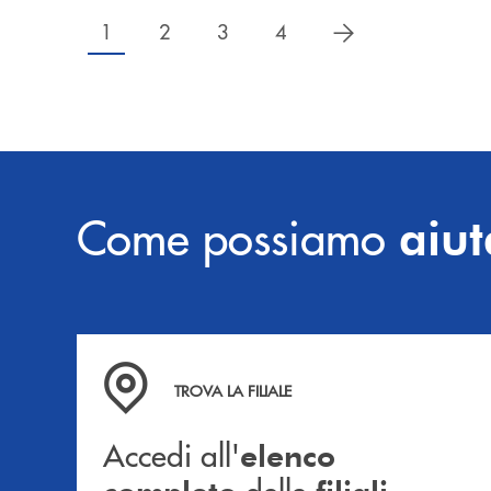
successivo
1
2
3
4
Come possiamo
aiut
Accedi all' elenco completo delle filiali .
TROVA LA FILIALE
Accedi all'
elenco
delle
.
completo
filiali