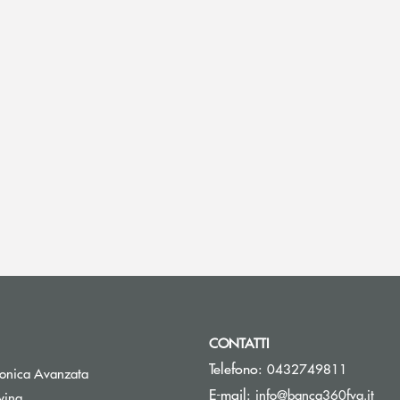
CONTATTI
Telefono:
0432749811
tronica Avanzata
(si 
E-mail:
info@banca360fvg.it
Apre una nuova finestra
wing