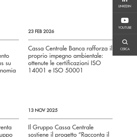
LINKEDIN
LINKEDIN
YOUTUBE
YOUTUBE
23 FEB 2026
CERCA
Cassa Centrale Banca rafforza il
CERCA
ento
proprio impegno ambientale:
us su
ottenute le certificazioni ISO
onomia
14001 e ISO 50001
13 NOV 2025
venta
Il Gruppo Cassa Centrale
ruppo
sostiene il progetto “Racconta il