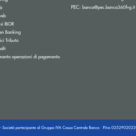
PEC:
banca@pec.banca360fvg.it
tà
web
Apre una nuova finestra
ssi IBOR
Apre una nuova finestra
en Banking
inestra
Apre una nuova finestra
ci Tributo
lti
mento operazioni di pagamento
- Società partecipante al Gruppo IVA Cassa Centrale Banca · P.Iva 025290202