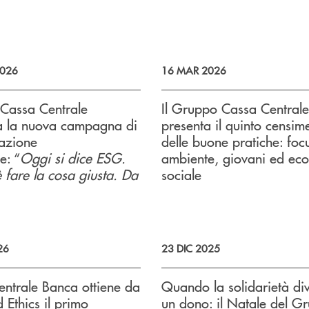
026
16 MAR 2026
Cassa Centrale
Il Gruppo Cassa Centrale
a la nuova campagna di
presenta il quinto censim
azione
delle buone pratiche: foc
e: “
Oggi si dice ESG.
ambiente, giovani ed ec
è fare la cosa giusta. Da
sociale
26
23 DIC 2025
ntrale Banca ottiene da
Quando la solidarietà di
 Ethics il primo
un dono: il Natale del G