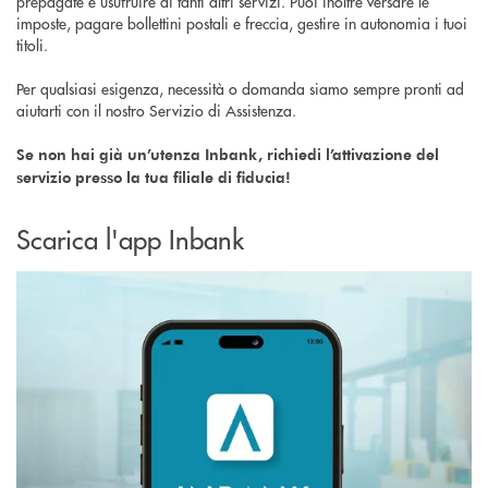
prepagate e usufruire di tanti altri servizi. Puoi inoltre versare le
imposte, pagare bollettini postali e freccia, gestire in autonomia i tuoi
titoli.
Per qualsiasi esigenza, necessità o domanda siamo sempre pronti ad
aiutarti con il nostro Servizio di Assistenza.
Se non hai già un’utenza Inbank, richiedi l’attivazione del
servizio presso la tua filiale di fiducia!
Scarica l'app Inbank