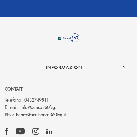
INFORMAZIONI
CONTATTI
Telefono:
0432749811
(si apre l’app di posta elettronica)
E-mail:
info@banca360fvg.it
(si apre l’app di posta elettronica)
PEC:
banca@pec.banca360fvg.it