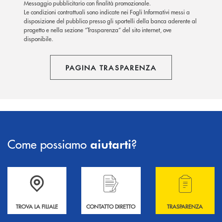
Messaggio pubblicitario con finalità promozionale.
Le condizioni contrattuali sono indicate nei Fogli Informativi messi a
disposizione del pubblico presso gli sportelli della banca aderente al
progetto e nella sezione “Trasparenza” del sito internet, ove
disponibile.
PAGINA TRASPARENZA
Come possiamo
?
aiutarti
Accedi all' elenco completo delle filiali .
Hai bisogno di informazioni? Contattaci !
Hai bisogno di alcuni
TROVA LA FILIALE
CONTATTO DIRETTO
TRASPARENZA