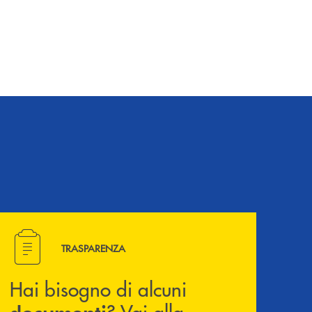
Hai bisogno di alcuni documenti ? Vai alla pagina della 
TRASPARENZA
Hai bisogno di alcuni
? Vai alla
documenti