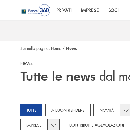
Salta al contenuto principale
PRIVATI
IMPRESE
SOCI
Sei nella pagina:
Home
/
News
NEWS
dal m
Tutte le news
Tog
TUTTE
A BUON RENDERE
NOVITÀ
Toggle subcategories dropdown for Imp
IMPRESE
CONTRIBUTI E AGEVOLAZIONI