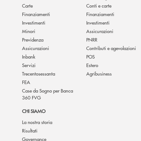
Carte
Conti e carte
Finanziamenti
Finanziamenti
Investimenti
Investimenti
Minori
Assicurazioni
Previdenza
PNRR
Assicurazioni
Contributi e agevolazioni
Inbank
POS
Servizi
Estero
Trecentosessanta
Agribusiness
FEA
Case da Sogno per Banca
360 FVG
CHI SIAMO
La nostra storia
Risultati
Governance