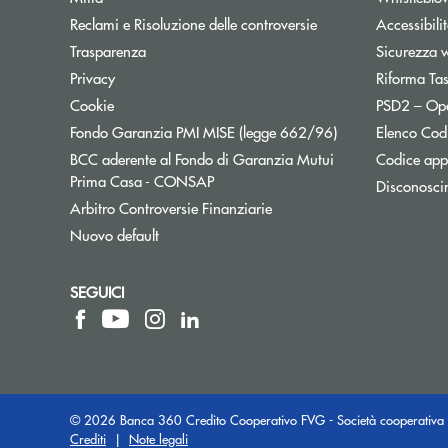
Reclami e Risoluzione delle controversie
Accessibili
Trasparenza
Sicurezza 
Privacy
Riforma Ta
Cookie
PSD2 – Op
Apre una nuova f
Fondo Garanzia PMI MISE (legge 662/96)
Elenco Codi
BCC aderente al Fondo di Garanzia Mutui
Codice appa
Apre una nuova finestra
Prima Casa - CONSAP
Disconosci
Apre una nuova finestra
Arbitro Controversie Finanziarie
Nuovo default
SEGUICI
© 2026 Banca 360 Credito Cooperativo FVG - Società cooperativa 
Crediti
|
Note legali