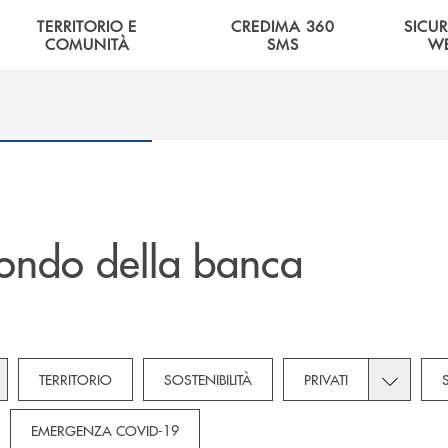
TERRITORIO E
CREDIMA 360
SICU
COMUNITÀ
SMS
W
ondo della banca
gle subcategories dropdown for Novità
Toggle sub
TERRITORIO
SOSTENIBILITÀ
PRIVATI
rese
EMERGENZA COVID-19