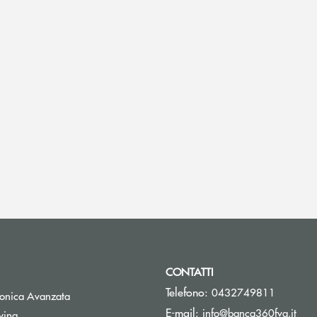
CONTATTI
Telefono:
0432749811
tronica Avanzata
(si 
E-mail:
info@banca360fvg.it
Apre una nuova finestra
wing