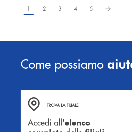
successiv
1
2
3
4
5
Come possiamo
aiut
Accedi all' elenco completo delle filiali .
TROVA LA FILIALE
Accedi all'
elenco
delle
.
completo
filiali