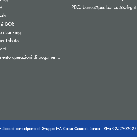
PEC:
banca@pec.banca360fvg.it
tà
web
Apre una nuova finestra
ssi IBOR
Apre una nuova finestra
en Banking
inestra
Apre una nuova finestra
ci Tributo
lti
mento operazioni di pagamento
- Società partecipante al Gruppo IVA Cassa Centrale Banca · P.Iva 025290202