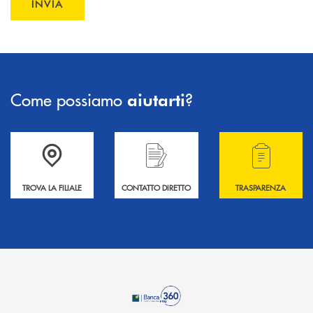
INVIA
INVIA FORM
Come possiamo
?
aiutarti
Accedi all' elenco completo delle filiali .
Hai bisogno di informazioni? Contattaci !
Hai bisogno di alcuni
TROVA LA FILIALE
CONTATTO DIRETTO
TRASPARENZA