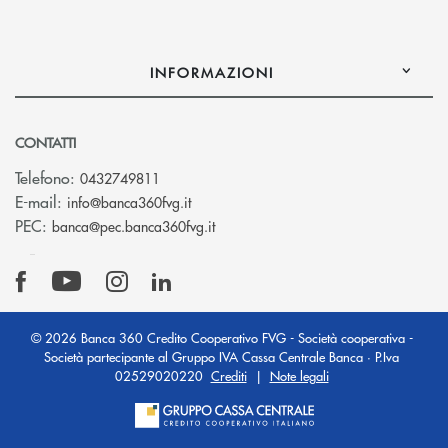
INFORMAZIONI
CONTATTI
Telefono:
0432749811
(si apre l’app di posta elettronica)
E-mail:
info@banca360fvg.it
(si apre l’app di posta elettronica)
PEC:
banca@pec.banca360fvg.it
© 2026 Banca 360 Credito Cooperativo FVG - Società cooperativa -
Società partecipante al Gruppo IVA Cassa Centrale Banca · P.Iva
02529020220
Crediti
|
Note legali