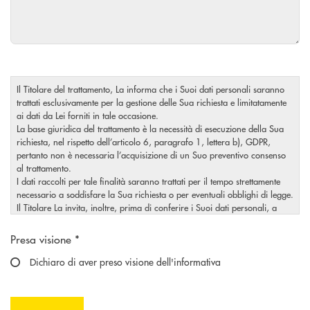
Il Titolare del trattamento, La informa che i Suoi dati personali saranno
trattati esclusivamente per la gestione delle Sua richiesta e limitatamente
ai dati da Lei forniti in tale occasione.
La base giuridica del trattamento è la necessità di esecuzione della Sua
richiesta, nel rispetto dell’articolo 6, paragrafo 1, lettera b), GDPR,
pertanto non è necessaria l’acquisizione di un Suo preventivo consenso
al trattamento.
I dati raccolti per tale finalità saranno trattati per il tempo strettamente
necessario a soddisfare la Sua richiesta o per eventuali obblighi di legge.
Il Titolare La invita, inoltre, prima di conferire i Suoi dati personali, a
visionare l’informativa completa sul trattamento dei Suoi dati personali,
Scegliere un'opzione
rilasciata nel rispetto dell’articolo 13 Regolamento (UE) 2016/679,
Presa visione *
accessibile al seguente
link
.
Dichiaro di aver preso visione dell'informativa