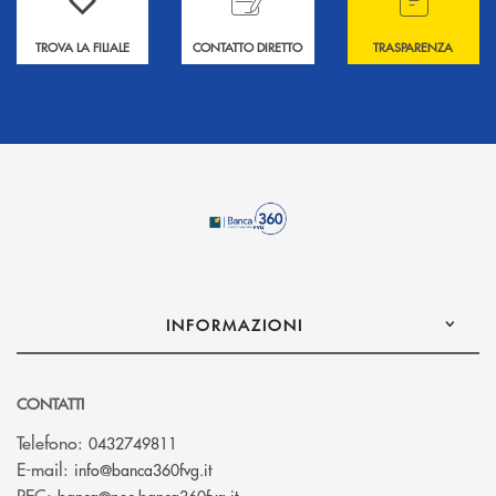
TROVA LA FILIALE
CONTATTO DIRETTO
TRASPARENZA
INFORMAZIONI
CONTATTI
Telefono:
0432749811
(si apre l’app di posta elettronica)
E-mail:
info@banca360fvg.it
(si apre l’app di posta elettronica)
PEC:
banca@pec.banca360fvg.it