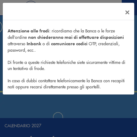
Salta al contenuto principale
×
MENU
: ricordiamo che la Banca o le forze
Attenzione alle frodi
dell’ordine
non chiederanno mai di effettuare disposizioni
attraverso
o di
OTP, credenziali,
Inbank
comunicare codici
password, ecc..
Di fronte a queste richieste telefoniche siete sicuramente vittime di
un tentativo di frode.
In caso di dubbi contattare telefonicamente la Banca con recapiti
noti oppure recarsi direttamente presso gli sportelli.
AI CONFINI DELLA STORIA
CALENDARIO 2027
OFFERTA MINORI
GRUPPO CASSA CENTRALE
CREDIMA 360
CREDIMA 360
A BUON RENDERE