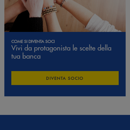
COME SI DIVENTA SOCI
Vivi da protagonista le scelte della
tua banca
DIVENTA SOCIO