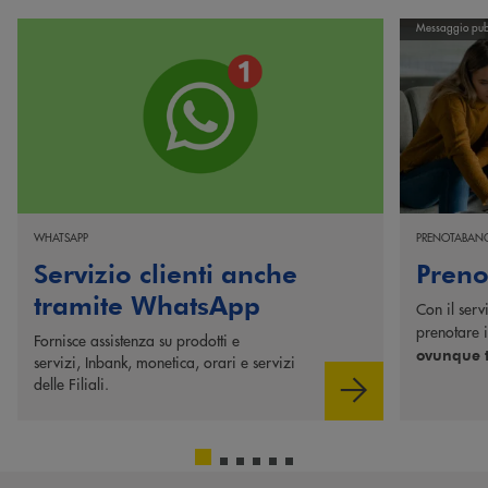
Scopri di più Servizio clienti anche tramite WhatsApp
Scopri di più
Messaggio pubb
WHATSAPP
PRENOTABAN
Servizio clienti anche
Preno
tramite WhatsApp
Con il serv
prenotare i
Fornisce assistenza su prodotti e
ovunque t
servizi, Inbank, monetica, orari e servizi
delle Filiali.