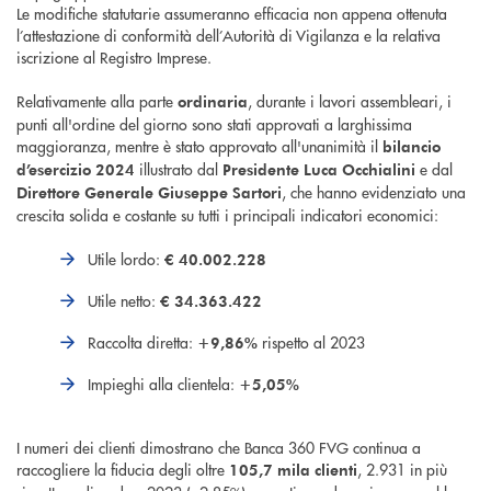
Le modifiche statutarie assumeranno efficacia non appena ottenuta
l’attestazione di conformità dell’Autorità di Vigilanza e la relativa
iscrizione al Registro Imprese.
Relativamente alla parte
, durante i lavori assembleari, i
ordinaria
punti all'ordine del giorno sono stati approvati a larghissima
maggioranza, mentre è stato approvato all'unanimità il
bilancio
illustrato dal
e dal
d’esercizio 2024
Presidente Luca Occhialini
, che hanno evidenziato una
Direttore Generale Giuseppe Sartori
crescita solida e costante su tutti i principali indicatori economici:
Utile lordo:
€ 40.002.228
Utile netto:
€ 34.363.422
Raccolta diretta:
rispetto al 2023
+9,86%
Impieghi alla clientela:
+5,05%
I numeri dei clienti dimostrano che Banca 360 FVG continua a
raccogliere la fiducia degli oltre
, 2.931 in più
105,7 mila clienti