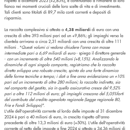
rispetto a dicembre 2023 (+2,85%), e continuando a rimanere al loro
fianco nei momenti cruciali delle loro scelte di vita e di investimento.
Tali clienti sono titolati di 89,7 mila conti correnti e depositi di
risparmio.
La raccolta complessiva si attesta a
di euro con una
4,38 miliardi
crescita di oltre 393 milioni pari ad un +9,86%; gli impieghi verso la
clientela arrivano a circa 2,31 miliardi con una crescita di oltre 111
milioni . "
Questi volumi ci vedono chiudere l'anno con masse
intermediate pari a 6,69 miliardi di euro
- spiega il direttore generale
-
con un incremento di oltre 540 milioni (+8,15%). Analizzando le
dinamiche di ogni singolo comparto, registriamo che la raccolta
diretta
sviluppa una robusta crescita, spinta da una forte dinamica
delle forme tecniche a tempo; i dati a fine anno evidenziano un
+10%
pari ad un incremento di oltre 280 milioni; la raccolta indiretta, sia
nel comparto del gestito, sia in quello assicurativo cresce del 9,52%
pari a oltre 112 milioni di euro; gli impieghi crescono del 5,05%forti
del contributo del credito agevolato regionale (Legge regionale 80,
Frie e Fondi Sviluppo)".
L'utile dell'operatività corrente al lordo delle imposte al 31 dicembre
2024 è pari a 40 milioni di euro, in crescita rispetto all'anno
precedente di oltre 13,3 milioni di euro (+50%). L'utile dell'operatività
corrente al netto delle imposte a fine 2024 si attesta a 34,36 milioni di