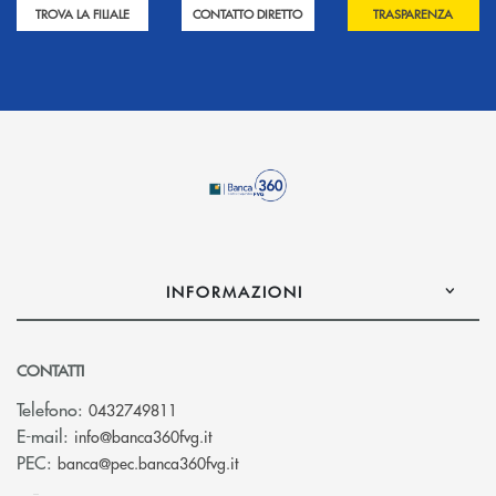
TROVA LA FILIALE
CONTATTO DIRETTO
TRASPARENZA
INFORMAZIONI
CONTATTI
Telefono:
0432749811
(si apre l’app di posta elettronica)
E-mail:
info@banca360fvg.it
(si apre l’app di posta elettronica)
PEC:
banca@pec.banca360fvg.it