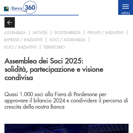
Salta al contenuto principale
MENU
ASSEMBLEA
NOVITÀ
SOSTENIBILITÀ
PRIVATI / INIZIATIVE
IMPRESE / INIZIATIVE
SOCI / ASSEMBLEA
SOCI / INIZIATIVE
TERRITORIO
Assemblea dei Soci 2025:
solidità, partecipazione e visione
condivisa
Quasi 1.000 soci alla Fiera di Pordenone per
approvare il bilancio 2024 e condividere il percorso di
crescita della nostra Banca