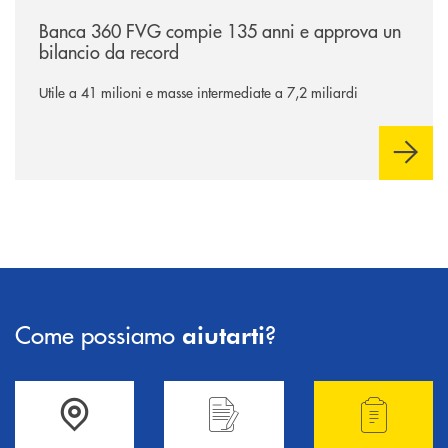
/news/assemblea-dei-soci-2026/
Banca 360 FVG compie 135 anni e approva un
bilancio da record
Utile a 41 milioni e masse intermediate a 7,2 miliardi
Come possiamo
?
aiutarti
Accedi all' elenco completo delle filiali .
Hai bisogno di informazioni? Contattaci !
Hai bisogno di alcuni