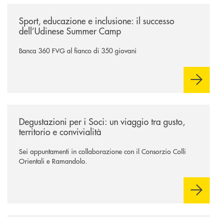
/news/sport-educazione-e-inclusione-il-successo-dell-udinese-summer-
Sport, educazione e inclusione: il successo
dell’Udinese Summer Camp
Banca 360 FVG al fianco di 350 giovani
/news/degustazioni-per-i-soci-un-viaggio-tra-gusto-territorio-e-convivia
Degustazioni per i Soci: un viaggio tra gusto,
territorio e convivialità
Sei appuntamenti in collaborazione con il Consorzio Colli
Orientali e Ramandolo.