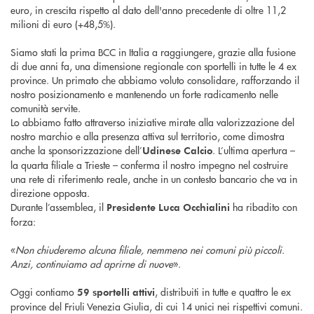
euro, in crescita rispetto al dato dell'anno precedente di oltre 11,2
milioni di euro (+48,5%).
Siamo stati la prima BCC in Italia a raggiungere, grazie alla fusione
di due anni fa, una dimensione regionale con sportelli in tutte le 4 ex
province. Un primato che abbiamo voluto consolidare, rafforzando il
nostro posizionamento e mantenendo un forte radicamento nelle
comunità servite.
Lo abbiamo fatto attraverso iniziative mirate alla valorizzazione del
nostro marchio e alla presenza attiva sul territorio, come dimostra
anche la sponsorizzazione dell’
. L’ultima apertura –
Udinese Calcio
la quarta filiale a Trieste – conferma il nostro impegno nel costruire
una rete di riferimento reale, anche in un contesto bancario che va in
direzione opposta.
Durante l’assemblea, il
ha ribadito con
Presidente Luca Occhialini
forza:
«
Non chiuderemo alcuna filiale, nemmeno nei comuni più piccoli.
Anzi, continuiamo ad aprirne di nuove
».
Oggi contiamo
, distribuiti in tutte e quattro le ex
59 sportelli attivi
province del Friuli Venezia Giulia, di cui 14 unici nei rispettivi comuni.