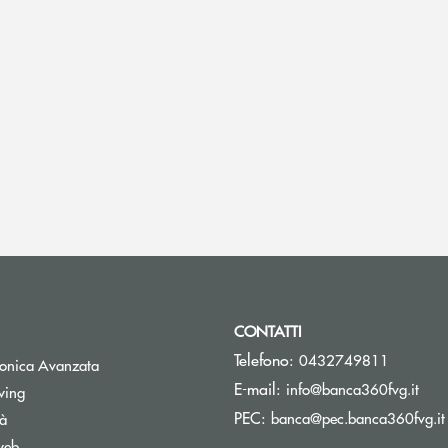
CONTATTI
Telefono:
0432749811
tronica Avanzata
(si 
E-mail:
info@banca360fvg.it
Apre una nuova finestra
wing
PEC:
banca@pec.banca360fvg.it
tà
web