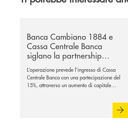
/news/banca-cambiano-1884-e-cassa-centrale-ban
Banca Cambiano 1884 e
Cassa Centrale Banca
siglano la partnership
strategica
L’operazione prevede l’ingresso di Cassa
Centrale Banca con una partecipazione del
15%, attraverso un aumento di capitale
riservato di 40 milioni di euro. Una
partnership industriale strategica, fondata
sulla condivisione di valori comuni e sulla
prossimità ai territori, per ampliare l’offerta
e sostenere nuove opportunità di crescita e