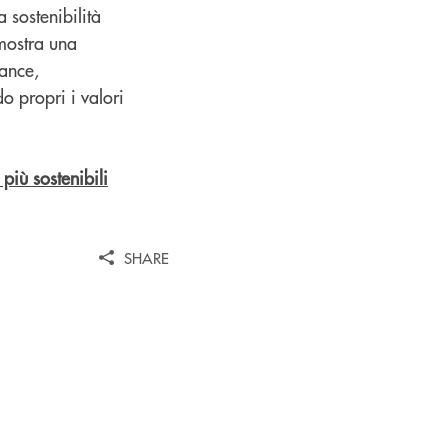
a sostenibilità
mostra una
nance,
o propri i valori
 più sostenibili
SHARE