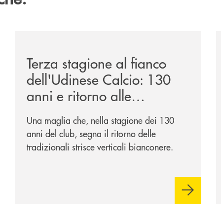
ca-siglano-la-partnership-strategica/
/news/banca-360-fvg-e-udinese-calcio-tre-stagioni-in
/
Terza stagione al fianco
dell'Udinese Calcio: 130
anni e ritorno alle
tradizioni
Una maglia che, nella stagione dei 130
anni del club, segna il ritorno delle
tradizionali strisce verticali bianconere.