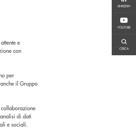
LINKEDIN
LINKEDIN
YOUTUBE
YOUTUBE
 attente e
CERCA
CERCA
azione con
ono per
i anche il Gruppo
n collaborazione
analisi di dati
i e sociali.