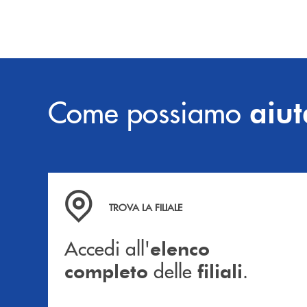
sviluppo.
Come possiamo
aiut
Accedi all' elenco completo delle filiali .
TROVA LA FILIALE
Accedi all'
elenco
delle
.
completo
filiali