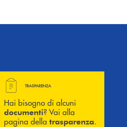
dell’operazione.
Hai bisogno di alcuni documenti ? Vai alla pagina della 
TRASPARENZA
Hai bisogno di alcuni
? Vai alla
documenti
pagina della
.
trasparenza