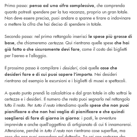
Primo passo:
, che comprenda
pensa ad una cifra complessiva
quanto potresti spendere per la tua vacanza, proprio un gran totale.
Non deve essere precisa, puoi andare a spanne e tirare a indovinare
o mettere la cifra che hai deciso di spendere in totale.
Secondo passo: nel primo rettangolo inserisci
le spese più grosse di
, che chiameremo
certezze
. Qui rientrano quelle spese
base
che hai
, come il costo dei biglietti
già fatto o che sicuramente devi fare
per l’aereo e l’alloggio.
Il prossimo passo è compilare i
desideri
, cioè quelle
cose che
. Nei desideri
desideri fare e di cui puoi sapere l’importo
rientrano ad esempio le escursioni e i biglietti di musei e spettacoli.
A questo punto prendi la calcolatrice e dal gran totale in alto sottrai le
certezze e i desideri. Il numero che resta puoi segnarlo nel rettangolo
tutto il resto. Per
tutto il resto
intendiamo quelle
spese che non puoi
pianificare o che non hai voglia di pianificare e che quindi
: i pasti, le avventure
sceglierai di fare di giorno in giorno
impreviste e anche quell’oggettino di artigianato di cui ti innamorerai.
Attenzione, perché in
tutto il resto
non rientrano cose superflue, ma
cose che non puoi prevedere nel dettaglio. Se sai con certezza che