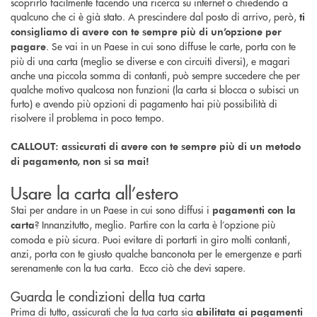
scoprirlo facilmente facendo una ricerca su internet o chiedendo a
qualcuno che ci è già stato. A prescindere dal posto di arrivo, però,
ti
consigliamo di avere con te sempre più di un’opzione per
. Se vai in un Paese in cui sono diffuse le carte, porta con te
pagare
più di una carta (meglio se diverse e con circuiti diversi), e magari
anche una piccola somma di contanti, può sempre succedere che per
qualche motivo qualcosa non funzioni (la carta si blocca o subisci un
furto) e avendo più opzioni di pagamento hai più possibilità di
risolvere il problema in poco tempo.
CALLOUT: assicurati di avere con te sempre più di un metodo
di pagamento, non si sa mai!
Usare la carta all’estero
Stai per andare in un Paese in cui sono diffusi i
pagamenti con la
? Innanzitutto, meglio. Partire con la carta è l’opzione più
carta
comoda e più sicura. Puoi evitare di portarti in giro molti contanti,
anzi, porta con te giusto qualche banconota per le emergenze e parti
serenamente con la tua carta. Ecco ciò che devi sapere.
Guarda le condizioni della tua carta
Prima di tutto, assicurati che la tua carta sia
abilitata ai pagamenti