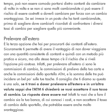
tempo, può non essere comodo portarsi dietro contanti da cambiare
di volta in volta e se non ci sono molti cambiavalute ci può essere il
rischio di essere costretti a doverli cambiare per forza con un cambio
svantaggioso. Se sei invece in un posto che ha tanti cambiavalute,
prima di scegliere dove cambiarli ricordati di confrontare i diversi
tassi di cambio per scegliere quello più conveniente.
Prelevare all’estero
È la terza opzione che hai per procurarti dei contanti all’estero.
Sicuramente ti permette di avere il vantaggio di non dover viaggiare
con una quantità consistente di contanti e quindi con un metodo più
pratico e sicuro, ma allo stesso tempo c’è il rischio che si riveli
l’opzione più costosa. Infatti, per prelevare all’estero ci sono le
commissioni di cambio, le commissioni di prelievo della tua carta e
anche le commissioni dello sportello ATM, e la somma delle tre può
incidere un bel po’ sulle tue tasche. Il consiglio che ti diamo su questo
è uno solo,
se ti trovi a dover prelevare all’estero e in un’altra
valuta sappi che l’ATM ti chiederà se vuoi accettare il suo tasso
Infatti tu vuoi che a fare il
di cambio. La risposta deve essere no!
cambio sia la tua banca, di cui conosci i costi, e non accettare il tasso
di cambio dello sportello, che potrebbe essere anche molto
svantaggioso.