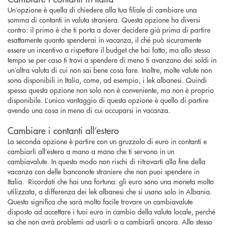
Un’opzione è quella di chiedere alla tua filiale di cambiare una
somma di contanti in valuta straniera. Questa opzione ha diversi
contro: il primo è che ti porta a dover decidere già prima di partire
esattamente quanto spenderai in vacanza, il ché può sicuramente
essere un incentivo a rispettare il budget che hai fatto, ma allo stesso
tempo se per caso ti trovi a spendere di meno ti avanzano dei soldi in
un’altra valuta di cui non sai bene cosa fare. Inoltre, molte valute non
sono disponibili in Italia, come, ad esempio, i lek albanesi. Quindi
spesso questa opzione non solo non è conveniente, ma non è proprio
disponibile. L’unico vantaggio di questa opzione è quello di partire
avendo una cosa in meno di cui occuparsi in vacanza.
Cambiare i contanti all’estero
La seconda opzione è partire con un gruzzolo di euro in contanti e
cambiarli all’estero a mano a mano che ti servono in un
cambiavalute. In questo modo non rischi di ritrovarti alla fine della
vacanza con delle banconote straniere che non puoi spendere in
Italia. Ricordati che hai una fortuna: gli euro sono una moneta molto
utilizzata, a differenza dei lek albanesi che si usano solo in Albania.
Questo significa che sarà molto facile trovare un cambiavalute
disposto ad accettare i tuoi euro in cambio della valuta locale, perché
sa che non avrà problemi ad usarli o a cambiarli ancora. Allo stesso