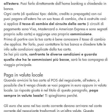
. Puoi farlo direttamente dall’home banking o chiedendo in
all’estero
banca.
Ogni carta (di qualsiasi tipo: debito, credito o prepagata) con cui
puoi pagare all’estero ha un suo tasso di cambio, che è costruito così:
si applica
(i circuiti di
il tasso di cambio del circuito della carta
pagamento sono Visa, Mastercard o American Express e sono segnati
proprio sulla carta) e aggiunge una propria
.
commissione
Prima di partire con la tua carta è bene conoscere il tasso di cambio
che applica. Per farlo, puoi contattare la tua banca e chiedere tutte le
info sulle condizioni applicate dalla tua carta.
Se hai più carte,
confronta le diverse condizioni e guarda
, sarà la tua compagna di
quella che ha le commissioni più basse
viaggio principale.
Paga in valuta locale
Quando avvicini la tua carta al POS del negoziante, all’estero, è
possibile che ti venga chiesto se vuoi pagare in euro oppure in valuta
locale. La risposta giusta è nel titolo di questo paragrafo,
paga
! Ti spieghiamo perché.
sempre in valuta locale
Gli euro che sono nel tuo conto corrente devono arrivare nel conto
corrente del negoziante trasformati in un’altra valuta. Questa