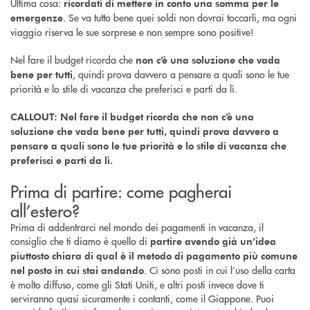
Ultima cosa:
ricordati di mettere in conto una somma per le
. Se va tutto bene quei soldi non dovrai toccarli, ma ogni
emergenze
viaggio riserva le sue sorprese e non sempre sono positive!
Nel fare il budget ricorda che
non c’è una soluzione che vada
, quindi prova davvero a pensare a quali sono le tue
bene per tutti
priorità e lo stile di vacanza che preferisci e parti da lì.
CALLOUT: Nel fare il budget ricorda che non c’è una
soluzione che vada bene per tutti, quindi prova davvero a
pensare a quali sono le tue priorità e lo stile di vacanza che
preferisci e parti da lì.
Prima di partire: come pagherai
all’estero?
Prima di addentrarci nel mondo dei pagamenti in vacanza, il
consiglio che ti diamo è quello di
partire avendo già un’idea
piuttosto chiara di qual è il metodo di pagamento più comune
. Ci sono posti in cui l’uso della carta
nel posto in cui stai andando
è molto diffuso, come gli Stati Uniti, e altri posti invece dove ti
serviranno quasi sicuramente i contanti, come il Giappone. Puoi