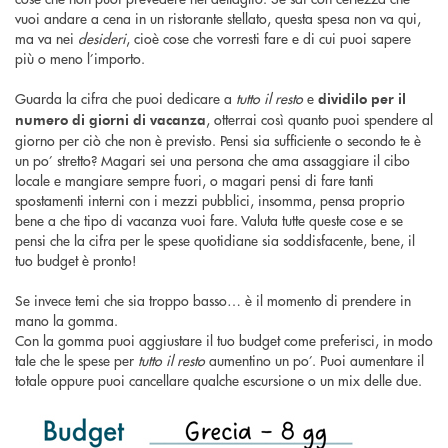
vuoi andare a cena in un ristorante stellato, questa spesa non va qui,
ma va nei
desideri
, cioè cose che vorresti fare e di cui puoi sapere
più o meno l’importo.
Guarda la cifra che puoi dedicare a
tutto il resto
e
dividilo per il
, otterrai così quanto puoi spendere al
numero di giorni di vacanza
giorno per ciò che non è previsto. Pensi sia sufficiente o secondo te è
un po’ stretto? Magari sei una persona che ama assaggiare il cibo
locale e mangiare sempre fuori, o magari pensi di fare tanti
spostamenti interni con i mezzi pubblici, insomma, pensa proprio
bene a che tipo di vacanza vuoi fare. Valuta tutte queste cose e se
pensi che la cifra per le spese quotidiane sia soddisfacente, bene, il
tuo budget è pronto!
Se invece temi che sia troppo basso… è il momento di prendere in
mano la gomma.
Con la gomma puoi aggiustare il tuo budget come preferisci, in modo
tale che le spese per
tutto il resto
aumentino un po’. Puoi aumentare il
totale oppure puoi cancellare qualche escursione o un mix delle due.