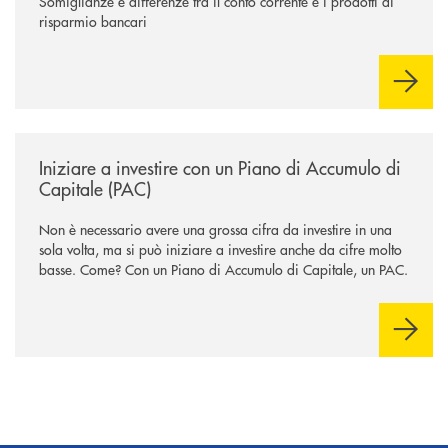
Somiglianze e differenze tra il conto corrente e i prodotti di
risparmio bancari
/news/iniziare-a-investire-con-un-piano-di-accumulo-di-capitale-pac/
Iniziare a investire con un Piano di Accumulo di
Capitale (PAC)
Non è necessario avere una grossa cifra da investire in una
sola volta, ma si può iniziare a investire anche da cifre molto
basse. Come? Con un Piano di Accumulo di Capitale, un PAC.