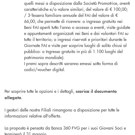
quelli messi a disposizione dalla Società Promotrice, aventi
caratteristiche e/o valore similari, del valore di € 100,00;
/ 3-Tessera familiare annuale del FAI del valore di €
66,00, che permette di ricevere: o ingresso gratuito nei
Beni FAI aperti tutto l’anno o accesso a eventi, visite guidate
e appuntamenti organizzati nei Beni e dai volontari FAI su
tutto il territorio; o ingressi riservati e prioritari durante le
Giornate FAI e visite per scoprire luoghi di solito chiusi al
pubblico: o Ingresso gratuito in più di 1.100 luoghi del
patrimonio mondiale).
I premi sopra descritti saranno emessi sotto forma di
codici/voucher digital.
Per scoprire tutte le opzioni e i dettagli,
scarica il documento
.
allegato
I gestori delle nostre Filiali rimangono a disposizione per tutte le
informazioni relative all'offerta.
La proposta è pensata da Banca 360 FVG per i suoi Giovani Soci e
terminerà il 31 maggio.