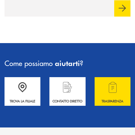
Come possiamo
?
aiutarti
Accedi all' elenco completo delle filiali .
Hai bisogno di informazioni? Contattaci !
Hai bisogno di alcuni
TROVA LA FILIALE
CONTATTO DIRETTO
TRASPARENZA