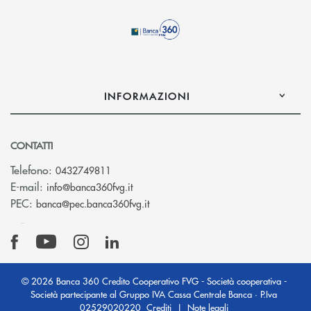
INFORMAZIONI
CONTATTI
Telefono:
0432749811
(si apre l’app di posta elettronica)
E-mail:
info@banca360fvg.it
(si apre l’app di posta elettronica)
PEC:
banca@pec.banca360fvg.it
© 2026 Banca 360 Credito Cooperativo FVG - Società cooperativa -
Società partecipante al Gruppo IVA Cassa Centrale Banca · P.Iva
02529020220
Crediti
|
Note legali