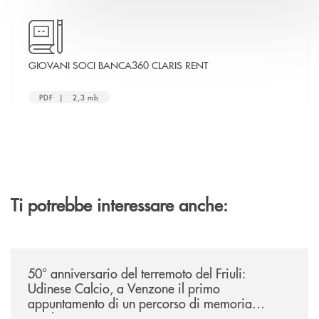
apre una nuova finestra
GIOVANI SOCI BANCA360 CLARIS RENT
PDF | 2,3 mb
Ti potrebbe interessare anche:
/news/50-anniversario-del-terremoto-del-friuli-udinese-calcio/
50° anniversario del terremoto del Friuli:
Udinese Calcio, a Venzone il primo
appuntamento di un percorso di memoria
condivisa