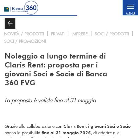
Salta al contenuto principale
MENU
NOVITÀ / PRODOTTI
PRIVATI
IMPRESE
SOCI / PRODOTTI
SOCI / PROMOZIONI
Noleggio a lungo termine di
Claris Rent: proposta per i
giovani Soci e Socie di Banca
360 FVG
La proposta è valida fino al 31 maggio
Grazie alla collaborazione con
,
i
Claris Rent
giovani Soci e Socie
hanno la possibilità
, di aderire alle
fino al 31 maggio 2025