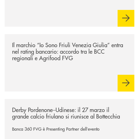
/news/presentati-gli-accordi-tra-le-bcc-della-regione-e-agrifood-fvg/
Il marchio “Io Sono Friuli Venezia Giulia” entra
nel rating bancario: accordo tra le BCC
regionali e Agrifood FVG
/news/derby-pordenone-udinese/
Derby Pordenone–Udinese: il 27 marzo il
grande calcio friulano si riunisce al Bottecchia
Banca 360 FVG è Presenting Partner dell’evento