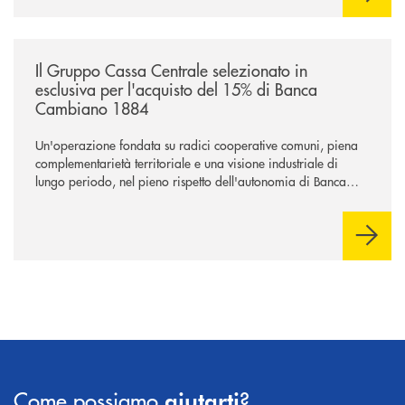
/news/il-gruppo-cassa-centrale-selezionato-in-esclusiva-per-lacquisto
Il Gruppo Cassa Centrale selezionato in
esclusiva per l'acquisto del 15% di Banca
Cambiano 1884
Un'operazione fondata su radici cooperative comuni, piena
complementarietà territoriale e una visione industriale di
lungo periodo, nel pieno rispetto dell'autonomia di Banca
Cambiano. Nei prossimi giorni verrà avviato il periodo di
negoziazione esclusiva per la finalizzazione dell’operazione.
Come possiamo
?
aiutarti