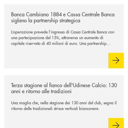
/news/banca-cambiano-1884-e-cassa-centrale-banca-siglano-la-partner
Banca Cambiano 1884 e Cassa Centrale Banca
siglano la partnership strategica
L’operazione prevede l’ingresso di Cassa Centrale Banca con
una partecipazione del 15%, attraverso un aumento di
capitale riservato di 40 milioni di euro. Una partnership
industriale strategica, fondata sulla condivisione di valori
comuni e sulla prossimità ai territori, per ampliare l’offerta e
sostenere nuove opportunità di crescita e sviluppo.
/news/banca-360-fvg-e-udinese-calcio-tre-stagioni-insieme/
Terza stagione al fianco dell'Udinese Calcio: 130
anni e ritorno alle tradizioni
Una maglia che, nella stagione dei 130 anni del club, segna il
ritorno delle tradizionali strisce verticali bianconere.