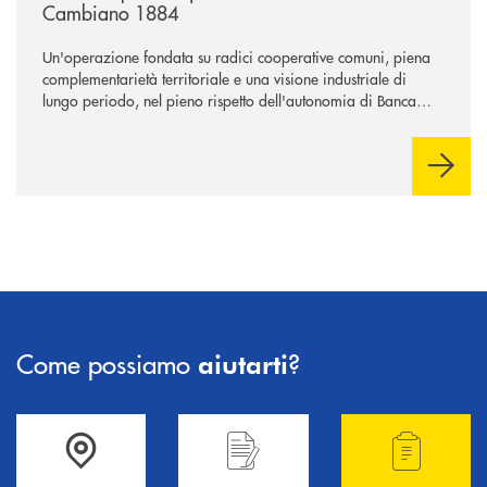
Cambiano 1884
Un'operazione fondata su radici cooperative comuni, piena
complementarietà territoriale e una visione industriale di
lungo periodo, nel pieno rispetto dell'autonomia di Banca
Cambiano. Nei prossimi giorni verrà avviato il periodo di
negoziazione esclusiva per la finalizzazione dell’operazione.
Come possiamo
?
aiutarti
Accedi all' elenco completo delle filiali .
Hai bisogno di informazioni? Contattaci !
Hai bisogno di alcuni