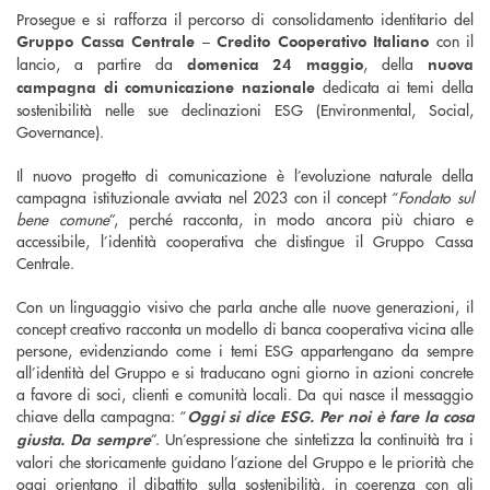
Prosegue e si rafforza il percorso di consolidamento identitario del
con il
Gruppo Cassa Centrale – Credito Cooperativo Italiano
lancio, a partire da
, della
domenica 24 maggio
nuova
dedicata ai temi della
campagna di comunicazione nazionale
sostenibilità nelle sue declinazioni ESG (Environmental, Social,
Governance).
Il nuovo progetto di comunicazione è l’evoluzione naturale della
campagna istituzionale avviata nel 2023 con il concept “
Fondato sul
bene comune
”, perché racconta, in modo ancora più chiaro e
accessibile, l’identità cooperativa che distingue il Gruppo Cassa
Centrale.
Con un linguaggio visivo che parla anche alle nuove generazioni, il
concept creativo racconta un modello di banca cooperativa vicina alle
persone, evidenziando come i temi ESG appartengano da sempre
all’identità del Gruppo e si traducano ogni giorno in azioni concrete
a favore di soci, clienti e comunità locali. Da qui nasce il messaggio
chiave della campagna: “
Oggi si dice ESG. Per noi è fare la cosa
”. Un’espressione che sintetizza la continuità tra i
giusta. Da sempre
valori che storicamente guidano l’azione del Gruppo e le priorità che
oggi orientano il dibattito sulla sostenibilità, in coerenza con gli