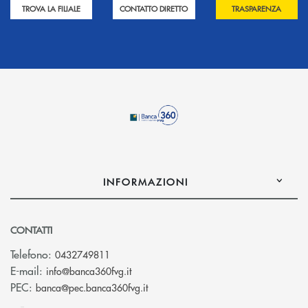
TROVA LA FILIALE
CONTATTO DIRETTO
TRASPARENZA
INFORMAZIONI
CONTATTI
Telefono:
0432749811
(si apre l’app di posta elettronica)
E-mail:
info@banca360fvg.it
(si apre l’app di posta elettronica)
PEC:
banca@pec.banca360fvg.it