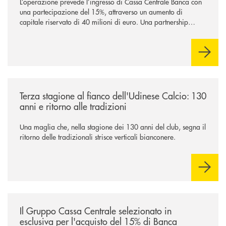
L’operazione prevede l’ingresso di Cassa Centrale Banca con
una partecipazione del 15%, attraverso un aumento di
capitale riservato di 40 milioni di euro. Una partnership
industriale strategica, fondata sulla condivisione di valori
comuni e sulla prossimità ai territori, per ampliare l’offerta e
sostenere nuove opportunità di crescita e sviluppo.
/news/banca-360-fvg-e-udinese-calcio-tre-stagioni-insieme/
Terza stagione al fianco dell'Udinese Calcio: 130
anni e ritorno alle tradizioni
Una maglia che, nella stagione dei 130 anni del club, segna il
ritorno delle tradizionali strisce verticali bianconere.
/news/il-gruppo-cassa-centrale-selezionato-in-esclusiva-per-lacquisto
Il Gruppo Cassa Centrale selezionato in
esclusiva per l'acquisto del 15% di Banca