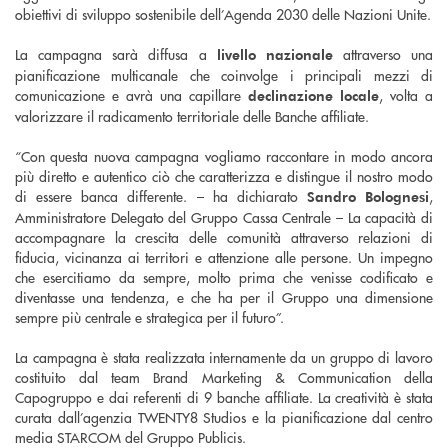
obiettivi di sviluppo sostenibile dell’Agenda 2030 delle Nazioni Unite.
La campagna sarà diffusa a
attraverso una
livello nazionale
pianificazione multicanale che coinvolge i principali mezzi di
comunicazione e avrà una capillare
, volta a
declinazione locale
valorizzare il radicamento territoriale delle Banche affiliate.
“Con questa nuova campagna vogliamo raccontare in modo ancora
più diretto e autentico ciò che caratterizza e distingue il nostro modo
di essere banca differente. – ha dichiarato
,
Sandro Bolognesi
Amministratore Delegato del Gruppo Cassa Centrale – La capacità di
accompagnare la crescita delle comunità attraverso relazioni di
fiducia, vicinanza ai territori e attenzione alle persone. Un impegno
che esercitiamo da sempre, molto prima che venisse codificato e
diventasse una tendenza, e che ha per il Gruppo una dimensione
sempre più centrale e strategica per il futuro”.
La campagna è stata realizzata internamente da un gruppo di lavoro
costituito dal team Brand Marketing & Communication della
Capogruppo e dai referenti di 9 banche affiliate. La creatività è stata
curata dall’agenzia TWENTY8 Studios e la pianificazione dal centro
media STARCOM del Gruppo Publicis.