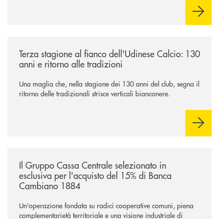
comuni e sulla prossimità ai territori, per ampliare l’offerta e
sostenere nuove opportunità di crescita e sviluppo.
/news/banca-360-fvg-e-udinese-calcio-tre-stagioni-insieme/
Terza stagione al fianco dell'Udinese Calcio: 130
anni e ritorno alle tradizioni
Una maglia che, nella stagione dei 130 anni del club, segna il
ritorno delle tradizionali strisce verticali bianconere.
/news/il-gruppo-cassa-centrale-selezionato-in-esclusiva-per-lacquisto
Il Gruppo Cassa Centrale selezionato in
esclusiva per l'acquisto del 15% di Banca
Cambiano 1884
Un'operazione fondata su radici cooperative comuni, piena
complementarietà territoriale e una visione industriale di