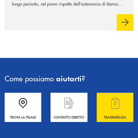
lungo periodo, nel pieno rispetto dell'autonomia di Banca
Cambiano. Nei prossimi giorni verrà avviato il periodo di
negoziazione esclusiva per la finalizzazione dell’operazione.
Come possiamo
?
aiutarti
Accedi all' elenco completo delle filiali .
Hai bisogno di informazioni? Contattaci !
Hai bisogno di alcuni
TROVA LA FILIALE
CONTATTO DIRETTO
TRASPARENZA