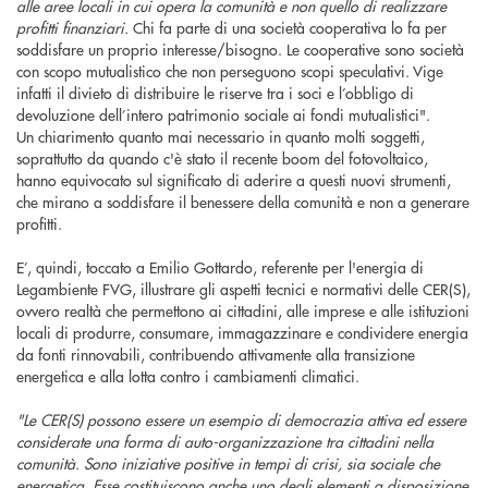
alle aree locali in cui opera la comunità e non quello di realizzare
profitti finanziari.
Chi fa parte di una società cooperativa lo fa per
soddisfare un proprio interesse/bisogno. Le cooperative sono società
con scopo mutualistico che non perseguono scopi speculativi. Vige
infatti il divieto di distribuire le riserve tra i soci e l’obbligo di
devoluzione dell’intero patrimonio sociale ai fondi mutualistici".
Un chiarimento quanto mai necessario in quanto molti soggetti,
soprattutto da quando c'è stato il recente boom del fotovoltaico,
hanno equivocato sul significato di aderire a questi nuovi strumenti,
che mirano a soddisfare il benessere della comunità e non a generare
profitti.
E’, quindi, toccato a Emilio Gottardo, referente per l'energia di
Legambiente FVG, illustrare gli aspetti tecnici e normativi delle CER(S),
ovvero realtà che permettono ai cittadini, alle imprese e alle istituzioni
locali di produrre, consumare, immagazzinare e condividere energia
da fonti rinnovabili, contribuendo attivamente alla transizione
energetica e alla lotta contro i cambiamenti climatici.
"Le CER(S) possono essere un esempio di democrazia attiva ed essere
considerate una forma di auto-organizzazione tra cittadini nella
comunità. Sono iniziative positive in tempi di crisi, sia sociale che
energetica. Esse costituiscono anche uno degli elementi a disposizione