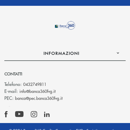
INFORMAZIONI
CONTATTI
Telefono:
0432749811
(si apre l’app di posta elettronica)
E-mail:
info@banca360fvg.it
(si apre l’app di posta elettronica)
PEC:
banca@pec.banca360fvg.it