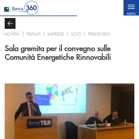
Salta al contenuto principale
MENU
NOVITÀ
PRIVATI
IMPRESE
SOCI
TERRITORIO
Sala gremita per il convegno sulle
Comunità Energetiche Rinnovabili