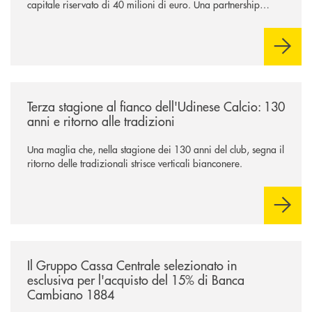
capitale riservato di 40 milioni di euro. Una partnership
industriale strategica, fondata sulla condivisione di valori
comuni e sulla prossimità ai territori, per ampliare l’offerta e
sostenere nuove opportunità di crescita e sviluppo.
/news/banca-360-fvg-e-udinese-calcio-tre-stagioni-insieme/
Terza stagione al fianco dell'Udinese Calcio: 130
anni e ritorno alle tradizioni
Una maglia che, nella stagione dei 130 anni del club, segna il
ritorno delle tradizionali strisce verticali bianconere.
/news/il-gruppo-cassa-centrale-selezionato-in-esclusiva-per-lacquisto
Il Gruppo Cassa Centrale selezionato in
esclusiva per l'acquisto del 15% di Banca
Cambiano 1884