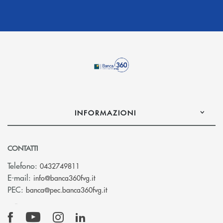
INFORMAZIONI
CONTATTI
Telefono:
0432749811
(si apre l’app di posta elettronica)
E-mail:
info@banca360fvg.it
(si apre l’app di posta elettronica)
PEC:
banca@pec.banca360fvg.it