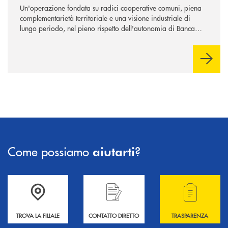
Un'operazione fondata su radici cooperative comuni, piena
complementarietà territoriale e una visione industriale di
lungo periodo, nel pieno rispetto dell'autonomia di Banca
Cambiano. Nei prossimi giorni verrà avviato il periodo di
negoziazione esclusiva per la finalizzazione dell’operazione.
Come possiamo
?
aiutarti
Accedi all' elenco completo delle filiali .
Hai bisogno di informazioni? Contattaci !
Hai bisogno di alcuni
TROVA LA FILIALE
CONTATTO DIRETTO
TRASPARENZA