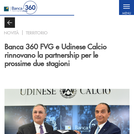
Salta al contenuto principale
MENU
NOVITÀ
TERRITORIO
Banca 360 FVG e Udinese Calcio
rinnovano la partnership per le
prossime due stagioni