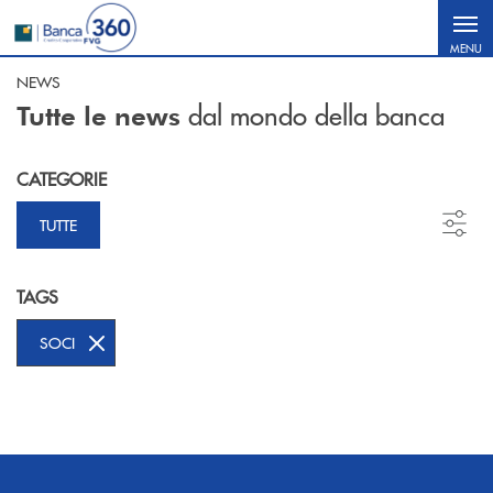
Salta al contenuto principale
MENU
NEWS
dal mondo della banca
Tutte le news
CATEGORIE
TUTTE
TAGS
SOCI