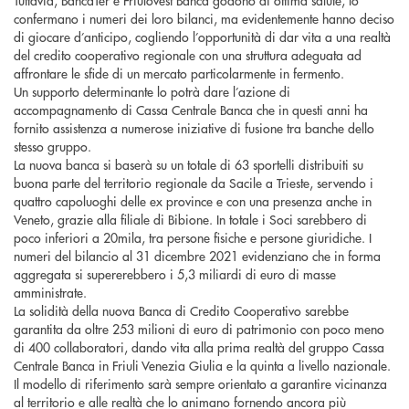
confermano i numeri dei loro bilanci, ma evidentemente hanno deciso
di giocare d’anticipo, cogliendo l’opportunità di dar vita a una realtà
del credito cooperativo regionale con una struttura adeguata ad
affrontare le sfide di un mercato particolarmente in fermento.
Un supporto determinante lo potrà dare l’azione di
accompagnamento di Cassa Centrale Banca che in questi anni ha
fornito assistenza a numerose iniziative di fusione tra banche dello
stesso gruppo.
La nuova banca si baserà su un totale di 63 sportelli distribuiti su
buona parte del territorio regionale da Sacile a Trieste, servendo i
quattro capoluoghi delle ex province e con una presenza anche in
Veneto, grazie alla filiale di Bibione. In totale i Soci sarebbero di
poco inferiori a 20mila, tra persone fisiche e persone giuridiche. I
numeri del bilancio al 31 dicembre 2021 evidenziano che in forma
aggregata si supererebbero i 5,3 miliardi di euro di masse
amministrate.
La solidità della nuova Banca di Credito Cooperativo sarebbe
garantita da oltre 253 milioni di euro di patrimonio con poco meno
di 400 collaboratori, dando vita alla prima realtà del gruppo Cassa
Centrale Banca in Friuli Venezia Giulia e la quinta a livello nazionale.
Il modello di riferimento sarà sempre orientato a garantire vicinanza
al territorio e alle realtà che lo animano fornendo ancora più