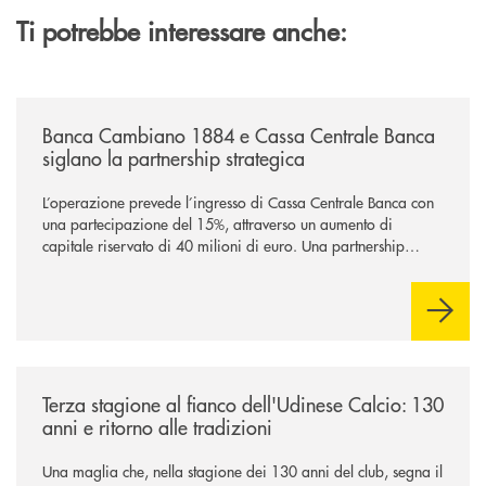
Ti potrebbe interessare anche:
/news/banca-cambiano-1884-e-cassa-centrale-banca-siglano-la-partner
Banca Cambiano 1884 e Cassa Centrale Banca
siglano la partnership strategica
L’operazione prevede l’ingresso di Cassa Centrale Banca con
una partecipazione del 15%, attraverso un aumento di
capitale riservato di 40 milioni di euro. Una partnership
industriale strategica, fondata sulla condivisione di valori
comuni e sulla prossimità ai territori, per ampliare l’offerta e
sostenere nuove opportunità di crescita e sviluppo.
/news/banca-360-fvg-e-udinese-calcio-tre-stagioni-insieme/
Terza stagione al fianco dell'Udinese Calcio: 130
anni e ritorno alle tradizioni
Una maglia che, nella stagione dei 130 anni del club, segna il