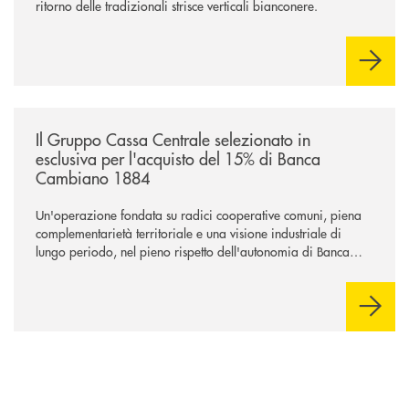
ritorno delle tradizionali strisce verticali bianconere.
/news/il-gruppo-cassa-centrale-selezionato-in-esclusiva-per-lacquisto
Il Gruppo Cassa Centrale selezionato in
esclusiva per l'acquisto del 15% di Banca
Cambiano 1884
Un'operazione fondata su radici cooperative comuni, piena
complementarietà territoriale e una visione industriale di
lungo periodo, nel pieno rispetto dell'autonomia di Banca
Cambiano. Nei prossimi giorni verrà avviato il periodo di
negoziazione esclusiva per la finalizzazione dell’operazione.