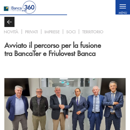
Salta al contenuto principale
MENU
NOVITÀ
PRIVATI
IMPRESE
SOCI
TERRITORIO
Avviato il percorso per la fusione
tra BancaTer e Friulovest Banca