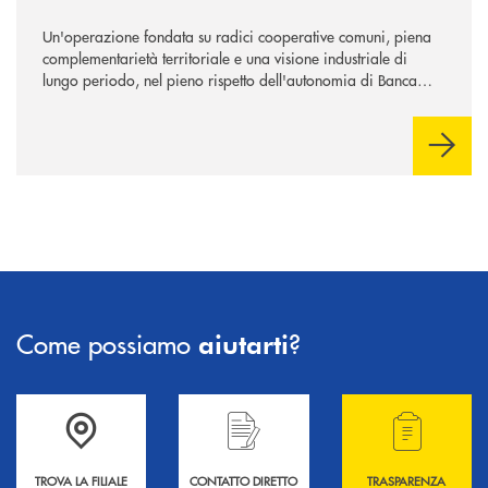
Un'operazione fondata su radici cooperative comuni, piena
complementarietà territoriale e una visione industriale di
lungo periodo, nel pieno rispetto dell'autonomia di Banca
Cambiano. Nei prossimi giorni verrà avviato il periodo di
negoziazione esclusiva per la finalizzazione dell’operazione.
Come possiamo
?
aiutarti
Accedi all' elenco completo delle filiali .
Hai bisogno di informazioni? Contattaci !
Hai bisogno di alcuni
TROVA LA FILIALE
CONTATTO DIRETTO
TRASPARENZA