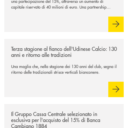
una partecipazione del 15%, attraverso un aumento di
capitale riservato di 40 milioni di euro. Una partnership
industriale strategica, fondata sulla condivisione di valori
comuni e sulla prossimità ai territori, per ampliare l’offerta e
sostenere nuove opportunità di crescita e sviluppo.
/news/banca-360-fvg-e-udinese-calcio-tre-stagioni-insieme/
Terza stagione al fianco dell'Udinese Calcio: 130
anni e ritorno alle tradizioni
Una maglia che, nella stagione dei 130 anni del club, segna il
ritorno delle tradizionali strisce verticali bianconere.
/news/il-gruppo-cassa-centrale-selezionato-in-esclusiva-per-lacquisto
Il Gruppo Cassa Centrale selezionato in
esclusiva per l'acquisto del 15% di Banca
Cambiano 1884