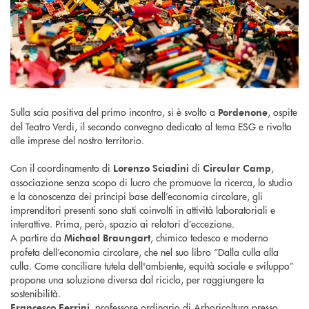
Sulla scia positiva del primo incontro, si è svolto a
, ospite
Pordenone
del Teatro Verdi, il secondo convegno dedicato al tema ESG e rivolto
alle imprese del nostro territorio.
Con il coordinamento di
di
,
Lorenzo Sciadini
Circular Camp
associazione senza scopo di lucro che promuove la ricerca, lo studio
e la conoscenza dei principi base dell’economia circolare, gli
imprenditori presenti sono stati coinvolti in attività laboratoriali e
interattive. Prima, però, spazio ai relatori d’eccezione.
A partire da
, chimico tedesco e moderno
Michael Braungart
profeta dell’economia circolare, che nel suo libro “Dalla culla alla
culla. Come conciliare tutela dell'ambiente, equità sociale e sviluppo”
propone una soluzione diversa dal riciclo, per raggiungere la
sostenibilità.
, professore ordinario di Arboricoltura presso
Francesco Ferrini