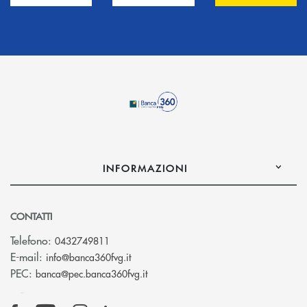
INFORMAZIONI
CONTATTI
Telefono:
0432749811
(si apre l’app di posta elettronica)
E-mail:
info@banca360fvg.it
(si apre l’app di posta elettronica)
PEC:
banca@pec.banca360fvg.it