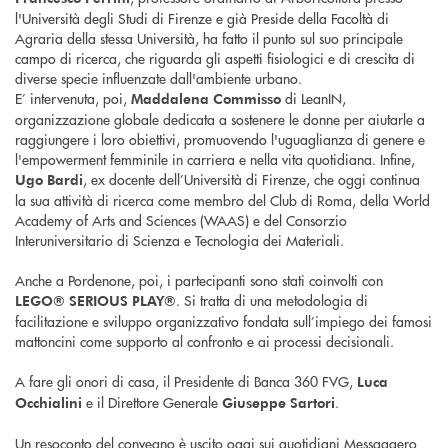
l'Università degli Studi di Firenze e già Preside della Facoltà di
Agraria della stessa Università, ha fatto il punto sul suo principale
campo di ricerca, che riguarda gli aspetti fisiologici e di crescita di
diverse specie influenzate dall'ambiente urbano.
E’ intervenuta, poi,
di LeanIN,
Maddalena Commisso
organizzazione globale dedicata a sostenere le donne per aiutarle a
raggiungere i loro obiettivi, promuovendo l'uguaglianza di genere e
l'empowerment femminile in carriera e nella vita quotidiana. Infine,
, ex docente dell’Università di Firenze, che oggi continua
Ugo Bardi
la sua attività di ricerca come membro del Club di Roma, della World
Academy of Arts and Sciences (WAAS) e del Consorzio
Interuniversitario di Scienza e Tecnologia dei Materiali.
Anche a Pordenone, poi, i partecipanti sono stati coinvolti con
. Si tratta di una metodologia di
LEGO® SERIOUS PLAY®
facilitazione e sviluppo organizzativo fondata sull’impiego dei famosi
mattoncini come supporto al confronto e ai processi decisionali.
A fare gli onori di casa, il Presidente di Banca 360 FVG,
Luca
e il Direttore Generale
.
Occhialini
Giuseppe Sartori
Un resoconto del convegno è uscito oggi sui quotidiani Messaggero