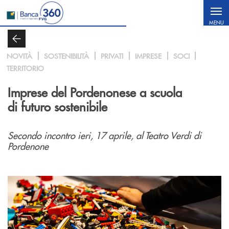
Salta al contenuto principale
MENU
NOVITÀ
SOSTENIBILITÀ
PRIVATI
IMPRESE
SOCI
TERRITORIO
Imprese del Pordenonese a scuola
di futuro sostenibile
Secondo incontro ieri, 17 aprile, al Teatro Verdi di
Pordenone