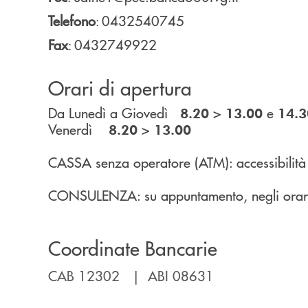
Telefono
0432540745
:
Fax
0432749922
:
Orari di apertura
Da Lunedì a Giovedì
>
e
8.20
13.00
14.3
Venerdì
>
8.20
13.00
CASSA senza operatore (ATM): accessibilità h2
CONSULENZA: su appuntamento, negli orari d
Coordinate Bancarie
CAB 12302 | ABI 08631