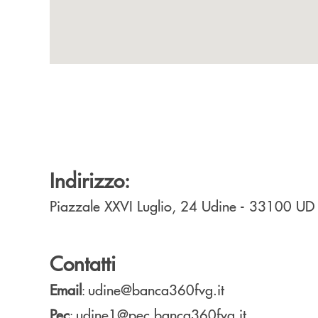
Indirizzo:
Piazzale XXVI Luglio, 24
Udine
- 33100
UD
Contatti
Email
udine@banca360fvg.it
:
Pec
udine1@pec.banca360fvg.it
: