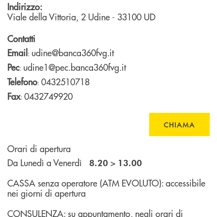
Indirizzo:
Viale della Vittoria, 2
Udine
- 33100
UD
Contatti
Email
udine@banca360fvg.it
:
Pec
udine1@pec.banca360fvg.it
:
Telefono
0432510718
:
Fax
0432749920
:
CHIAMA
Orari di apertura
Da Lunedì a Venerdì
>
8.20
13.00
CASSA senza operatore (ATM EVOLUTO): accessibile
nei giorni di apertura
CONSULENZA: su appuntamento, negli orari di