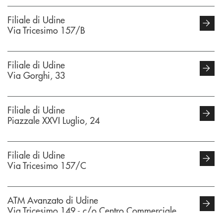
Filiale di Udine
Via Tricesimo 157/B
Filiale di Udine
Via Gorghi, 33
Filiale di Udine
Piazzale XXVI Luglio, 24
Filiale di Udine
Via Tricesimo 157/C
ATM Avanzato di Udine
Via Tricesimo 149 - c/o Centro Commerciale
Terminal Nord - Adiacente supermercato - 33100