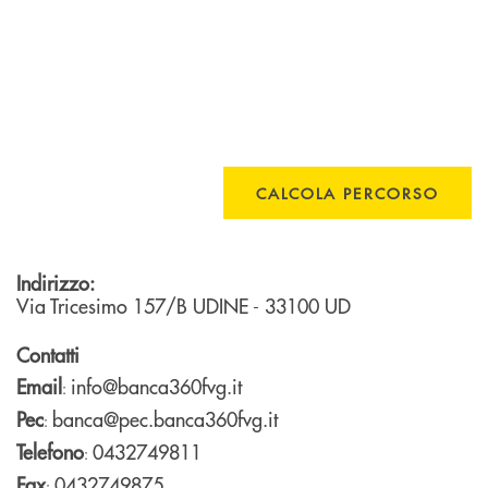
CALCOLA PERCORSO
Indirizzo:
Via Tricesimo 157/B
UDINE
- 33100
UD
Contatti
Email
info@banca360fvg.it
:
Pec
banca@pec.banca360fvg.it
:
Telefono
0432749811
:
Fax
0432749875
: