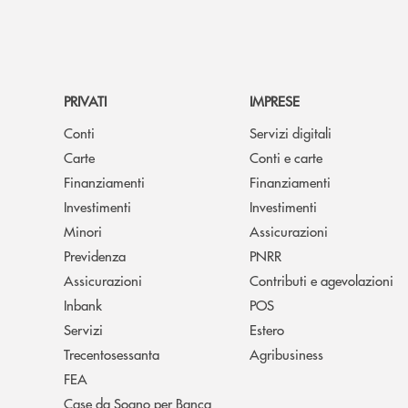
PRIVATI
IMPRESE
Conti
Servizi digitali
Carte
Conti e carte
Finanziamenti
Finanziamenti
Investimenti
Investimenti
Minori
Assicurazioni
Previdenza
PNRR
Assicurazioni
Contributi e agevolazioni
Inbank
POS
Servizi
Estero
Trecentosessanta
Agribusiness
FEA
Case da Sogno per Banca