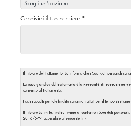
Condividi il tuo pensiero *
Il Titolare del trattamento, La informa che i Suoi dati personali saran
La base giuridica del trattamento è la
necessità di esecuzione de
consenso al trattamento.
I dati raccolti per tale finalità saranno trattati per il tempo stretta
Il Titolare La invita, inoltre, prima di conferire i Suoi dati personali,
2016/679, accessibile al seguente
link
.