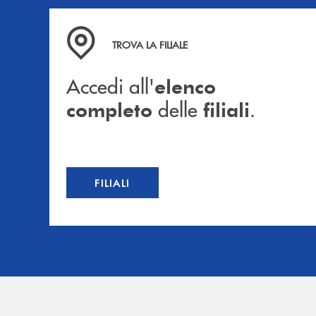
Accedi all' elenco completo delle filiali .
TROVA LA FILIALE
Accedi all'
elenco
delle
.
completo
filiali
FILIALI