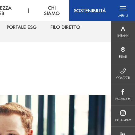
REZZA
CHI
|
SOSTENIBILITÀ
EB
SIAMO
MENU
menu destra
PORTALE ESG
FILO DIRETTO
INBANK
PORTALE ESG
FILO DIRETTO
INBANK
FILIALI
FILIALI
CONTATTI
CONTATTI
FACEBOOK
FACEBOOK
INSTAGRAM
INSTAGRAM