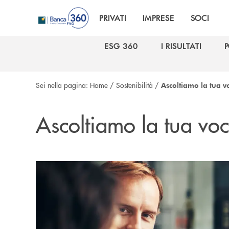
Salta al contenuto principale
PRIVATI
IMPRESE
SOCI
ESG 360
I RISULTATI
P
ESG 360
I RISULTATI
P
Sei nella pagina:
Home
/
Sostenibilità
/
Ascoltiamo la tua v
Ascoltiamo la tua vo