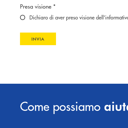
Scegliere un'opzione
Presa visione *
Dichiaro di aver preso visione dell'informativ
INVIA
INVIA FORM
Come possiamo
aiut