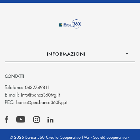
INFORMAZIONI
CONTATTI
Telefono:
0432749811
(si apre l’app di posta elettronica)
E-mail:
info@banca360fvg.it
(si apre l’app di posta elettronica)
PEC:
banca@pec.banca360fvg.it
© 2026 Banca 360 Credito Cooperativo FVG - Società cooperativa -