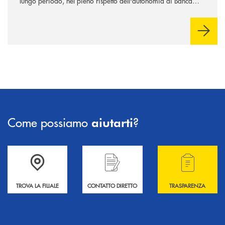
lungo periodo, nel pieno rispetto dell'autonomia di Banca
Cambiano. Nei prossimi giorni verrà avviato il periodo di
negoziazione esclusiva per la finalizzazione dell’operazione.
Come possiamo
?
aiutarti
Accedi all' elenco completo delle filiali .
Hai bisogno di informazioni? Contattaci !
Hai bisogno di alcuni
TROVA LA FILIALE
CONTATTO DIRETTO
TRASPARENZA