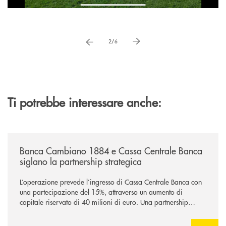
Pause
vai a immagne precedente
vai a immagine successiva
2/6
Ti potrebbe interessare anche:
/news/banca-cambiano-1884-e-cassa-centrale-banca-siglano-la-partner
Banca Cambiano 1884 e Cassa Centrale Banca
siglano la partnership strategica
L’operazione prevede l’ingresso di Cassa Centrale Banca con
una partecipazione del 15%, attraverso un aumento di
capitale riservato di 40 milioni di euro. Una partnership
industriale strategica, fondata sulla condivisione di valori
comuni e sulla prossimità ai territori, per ampliare l’offerta e