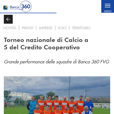
Salta al contenuto principale
MENU
NOVITÀ
PRIVATI
IMPRESE
SOCI
TERRITORIO
Torneo nazionale di Calcio a
5 del Credito Cooperativo
Grande performance delle squadre di Banca 360 FVG