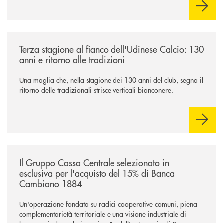
sostenere nuove opportunità di crescita e sviluppo.
/news/banca-360-fvg-e-udinese-calcio-tre-stagioni-insieme/
Terza stagione al fianco dell'Udinese Calcio: 130
anni e ritorno alle tradizioni
Una maglia che, nella stagione dei 130 anni del club, segna il
ritorno delle tradizionali strisce verticali bianconere.
/news/il-gruppo-cassa-centrale-selezionato-in-esclusiva-per-lacquisto
Il Gruppo Cassa Centrale selezionato in
esclusiva per l'acquisto del 15% di Banca
Cambiano 1884
Un'operazione fondata su radici cooperative comuni, piena
complementarietà territoriale e una visione industriale di