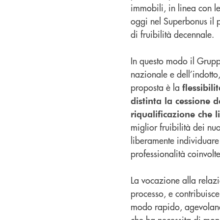
immobili, in linea con l
oggi nel Superbonus il p
di fruibilità decennale.
In questo modo il Grup
nazionale e dell’indotto,
proposta è la
flessibili
distinta la cessione d
riqualificazione che 
miglior fruibilità dei nu
liberamente individuare p
professionalità coinvolte
La vocazione alla relaz
processo, e contribuisce
modo rapido, agevolando 
che ha necessita di monet