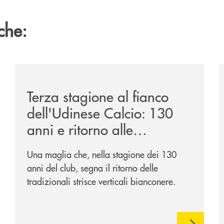
che:
ca-siglano-la-partnership-strategica/
/news/banca-360-fvg-e-udinese-calcio-tre-stagioni-in
/
Terza stagione al fianco
dell'Udinese Calcio: 130
anni e ritorno alle
tradizioni
Una maglia che, nella stagione dei 130
anni del club, segna il ritorno delle
tradizionali strisce verticali bianconere.