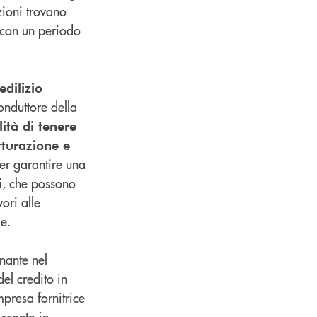
zioni trovano
i con un periodo
edilizio
conduttore della
ità di tenere
utturazione e
per garantire una
ti, che possono
ori alle
le.
nante nel
el credito in
mpresa fornitrice
 sconto in