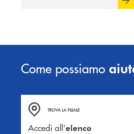
prossimità ai territori, per ampliare l’offerta
e sostenere nuove opportunità di crescita e
sviluppo.
Come possiamo
aiut
Accedi all' elenco completo delle filiali .
TROVA LA FILIALE
Accedi all'
elenco