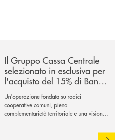
sieme/
news/il-gruppo-cassa-centrale-selezionato-in-esclusiva-p
Il Gruppo Cassa Centrale
selezionato in esclusiva per
l'acquisto del 15% di Banca
Cambiano 1884
Un'operazione fondata su radici
cooperative comuni, piena
complementarietà territoriale e una visione
industriale di lungo periodo, nel pieno
rispetto dell'autonomia di Banca
Cambiano. Nei prossimi giorni verrà