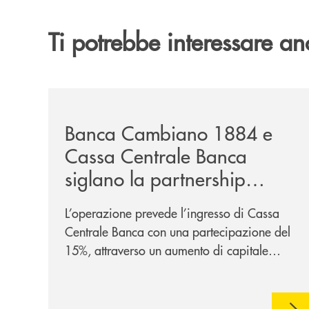
Ti potrebbe interessare an
/news/banca-cambiano-1884-e-cassa-centrale-ban
Banca Cambiano 1884 e
Cassa Centrale Banca
siglano la partnership
strategica
L’operazione prevede l’ingresso di Cassa
Centrale Banca con una partecipazione del
15%, attraverso un aumento di capitale
riservato di 40 milioni di euro. Una
partnership industriale strategica, fondata
sulla condivisione di valori comuni e sulla