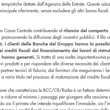
e tempistiche dettate dall’Agenzia delle Entrate. Queste solu
rincipale riferimento, senza escludere gli altri bonus fiscal
po Cassa Centrale contribuendo al
rilancio del comparto 
 promuovendo la diffusione degli incentivi pubblici. Il filo 
:
tà
i clienti delle Banche del Gruppo hanno la possibil
ei crediti fiscali dal finanziamento dei lavori di ristr
Si tratta di una scelta importantissima 
li hanno generati.
ovi prodotti e per rispondere alle diverse necessità dei clien
artner tecnici di fiducia, dai fornitori che eseguiranno i lav
 a vario titolo nel processo di maturazione del credito fisca
ione che caratterizza le BCC/CR/Raika è un fattore determi
 a ridurre al minimo i passaggi per giungere alla cessione d
sia il privato che intende riqualificare l’immobile, sia l’i
izzare i crediti fiscali acquisiti con il riconoscimento dello