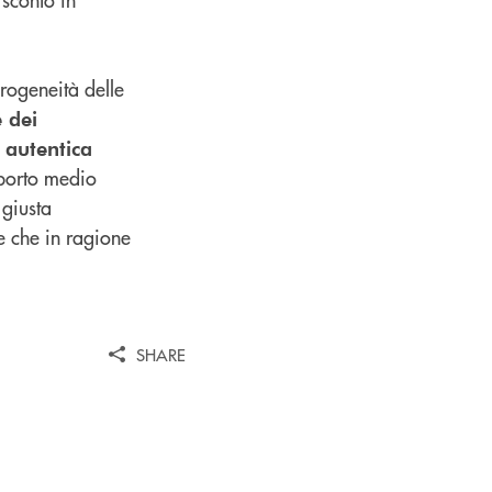
erogeneità delle
 dei
i autentica
mporto medio
 giusta
te che in ragione
SHARE