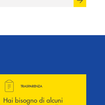
avviato il periodo di negoziazione
esclusiva per la finalizzazione
dell’operazione.
Hai bisogno di alcuni documenti ? Vai alla pagina della 
TRASPARENZA
Hai bisogno di alcuni