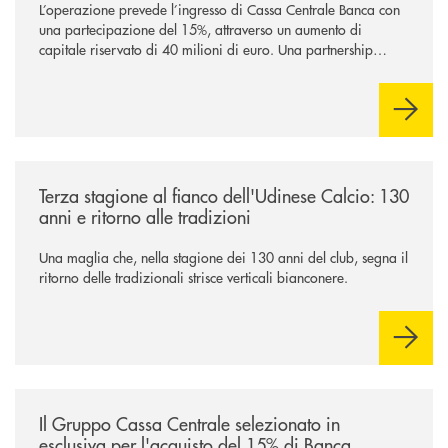
L’operazione prevede l’ingresso di Cassa Centrale Banca con
una partecipazione del 15%, attraverso un aumento di
capitale riservato di 40 milioni di euro. Una partnership
industriale strategica, fondata sulla condivisione di valori
comuni e sulla prossimità ai territori, per ampliare l’offerta e
sostenere nuove opportunità di crescita e sviluppo.
/news/banca-360-fvg-e-udinese-calcio-tre-stagioni-insieme/
Terza stagione al fianco dell'Udinese Calcio: 130
anni e ritorno alle tradizioni
Una maglia che, nella stagione dei 130 anni del club, segna il
ritorno delle tradizionali strisce verticali bianconere.
/news/il-gruppo-cassa-centrale-selezionato-in-esclusiva-per-lacquisto
Il Gruppo Cassa Centrale selezionato in
esclusiva per l'acquisto del 15% di Banca