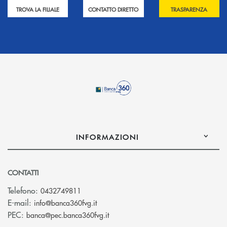
TROVA LA FILIALE
CONTATTO DIRETTO
TRASPARENZA
INFORMAZIONI
CONTATTI
Telefono:
0432749811
(si apre l’app di posta elettronica)
E-mail:
info@banca360fvg.it
(si apre l’app di posta elettronica)
PEC:
banca@pec.banca360fvg.it