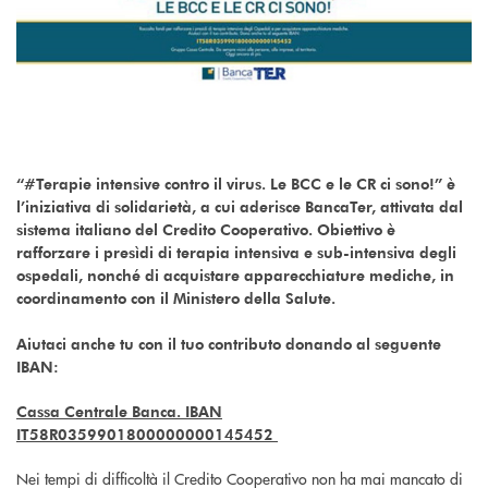
“#Terapie intensive contro il virus. Le BCC e le CR ci sono!” è
l’iniziativa di solidarietà,
a cui aderisce BancaTer,
attivata dal
sistema italiano del Credito Cooperativo. Obiettivo è
rafforzare i presìdi di terapia intensiva e sub-intensiva degli
ospedali, nonché di acquistare apparecchiature mediche, in
coordinamento con il Ministero della Salute.
Aiutaci anche tu con il tuo contributo donando al seguente
IBAN:
Cassa Centrale Banca. IBAN
IT58R0359901800000000145452
Nei tempi di difficoltà il Credito Cooperativo non ha mai mancato di