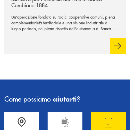
Cambiano 1884
Un'operazione fondata su radici cooperative comuni, piena
complementarietà territoriale e una visione industriale di
lungo periodo, nel pieno rispetto dell'autonomia di Banca
Cambiano. Nei prossimi giorni verrà avviato il periodo di
negoziazione esclusiva per la finalizzazione dell’operazione.
Come possiamo
?
aiutarti
Accedi all' elenco completo delle filiali .
Hai bisogno di informazioni? Contattaci !
Hai bisogno di alcuni