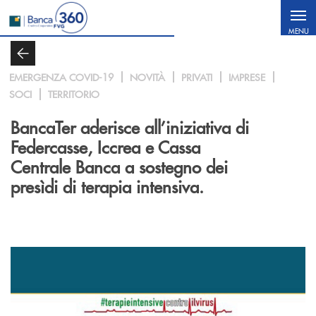
Salta al contenuto principale
MENU
EMERGENZA COVID-19
NOVITÀ
PRIVATI
IMPRESE
SOCI
TERRITORIO
BancaTer aderisce all’iniziativa di
Federcasse, Iccrea e Cassa
Centrale Banca a sostegno dei
presìdi di terapia intensiva.