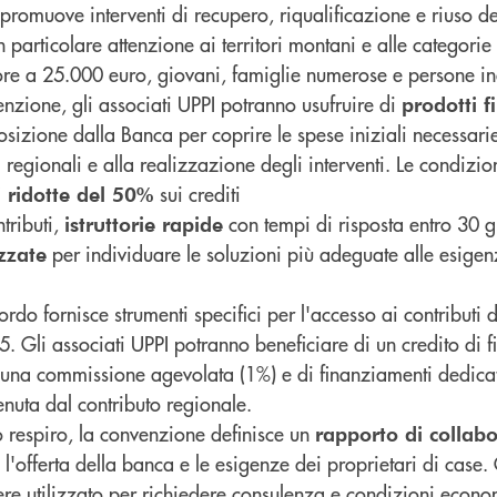
romuove interventi di recupero, riqualificazione e riuso d
 particolare attenzione ai territori montani e alle categorie 
iore a 25.000 euro, giovani, famiglie numerose e persone in
nzione, gli associati UPPI potranno usufruire di
prodotti f
sizione dalla Banca per coprire le spese iniziali necessarie
regionali e alla realizzazione degli interventi. Le condizion
sui crediti
 ridotte del 50%
tributi,
con tempi di risposta entro 30 g
istruttorie rapide
per individuare le soluzioni più adeguate alle esigen
zzate
rdo fornisce strumenti specifici per l'accesso ai contributi d
 Gli associati UPPI potranno beneficiare di un credito di f
n una commissione agevolata (1%) e di finanziamenti dedicat
nuta dal contributo regionale.
o respiro, la convenzione definisce un
rapporto di collab
ra l'offerta della banca e le esigenze dei proprietari di case.
ere utilizzato per richiedere consulenza e condizioni econ