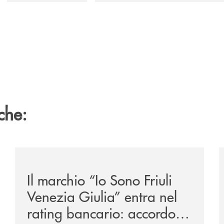
che:
o-dell-udinese-summer-camp/
/news/presentati-gli-accordi-tra-le-bcc-della-regione-
/
Il marchio “Io Sono Friuli
Venezia Giulia” entra nel
rating bancario: accordo