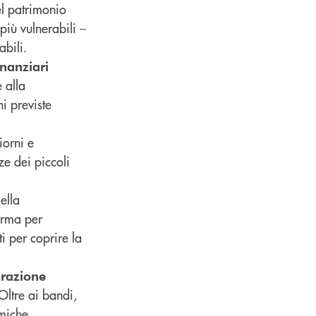
el patrimonio
più vulnerabili –
abili.
inanziari
 alla
i previste
iorni e
ze dei piccoli
ella
irma per
i per coprire la
orazione
 Oltre ai bandi,
omiche