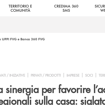
TERRITORIO E
CREDIMA 360
SICU
COMUNITÀ
SMS
W
ra UPPI FVG e Banca 360 FVG
VATI / INIZIATIVE
PRIVATI / PRODOTTI
IMPRESE
SOCI
TER
sinergia per favorire l’a
egionali sulla casa: siglat