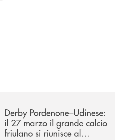
e-agrifood-fvg/
news/derby-pordenone-udinese/
Derby Pordenone–Udinese:
il 27 marzo il grande calcio
friulano si riunisce al