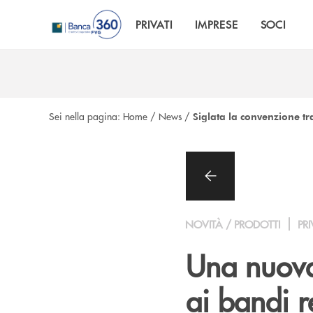
Salta al contenuto principale
PRIVATI
IMPRESE
SOCI
Sei nella pagina:
Home
/
News
/
Siglata la convenzione t
NOVITÀ / PRODOTTI
PRI
Una nuova 
ai bandi r