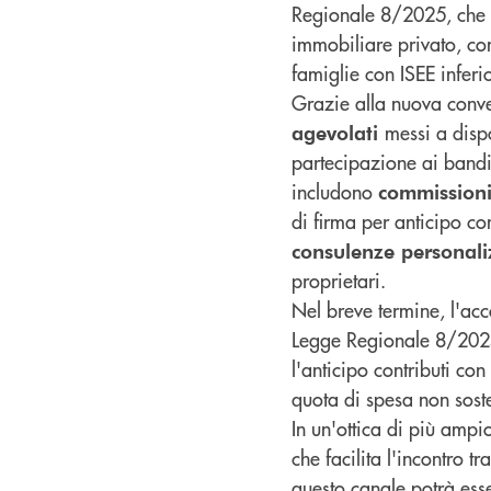
Regionale 8/2025, che p
immobiliare privato, con
famiglie con ISEE infer
Grazie alla nuova conve
messi a dispo
agevolati
partecipazione ai bandi 
includono
commissioni
di firma per anticipo con
consulenze personali
proprietari.
Nel breve termine, l'acco
Legge Regionale 8/2025.
l'anticipo contributi co
quota di spesa non soste
In un'ottica di più ampi
che facilita l'incontro t
questo canale potrà ess