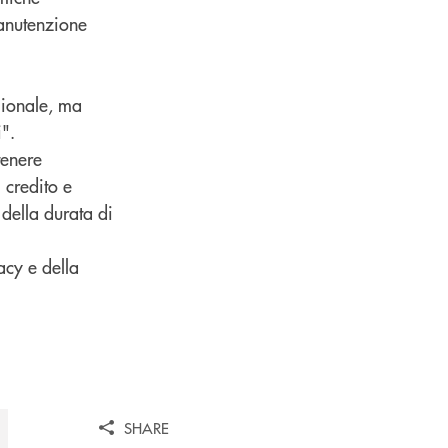
manutenzione
gionale, ma
i".
tenere
 credito e
 della durata di
acy e della
SHARE