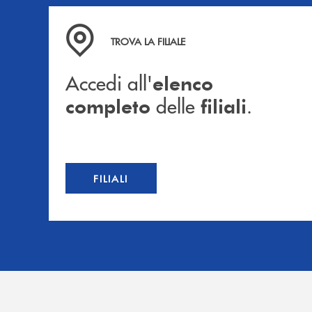
Accedi all' elenco completo delle filiali .
TROVA LA FILIALE
Accedi all'
elenco
delle
.
completo
filiali
FILIALI