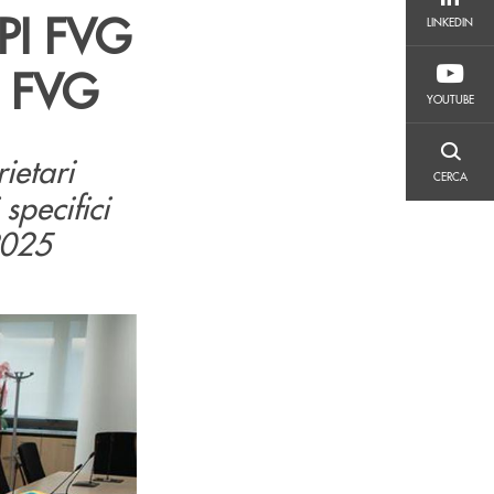
LINKEDIN
PPI FVG
LINKEDIN
o FVG
YOUTUBE
YOUTUBE
ietari
CERCA
CERCA
specifici
2025