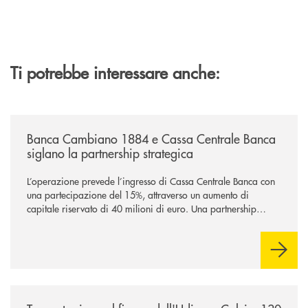
Ti potrebbe interessare anche:
/news/banca-cambiano-1884-e-cassa-centrale-banca-siglano-la-partner
Banca Cambiano 1884 e Cassa Centrale Banca
siglano la partnership strategica
L’operazione prevede l’ingresso di Cassa Centrale Banca con
una partecipazione del 15%, attraverso un aumento di
capitale riservato di 40 milioni di euro. Una partnership
industriale strategica, fondata sulla condivisione di valori
comuni e sulla prossimità ai territori, per ampliare l’offerta e
sostenere nuove opportunità di crescita e sviluppo.
/news/banca-360-fvg-e-udinese-calcio-tre-stagioni-insieme/