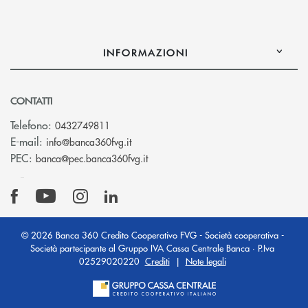
INFORMAZIONI
CONTATTI
Telefono:
0432749811
(si apre l’app di posta elettronica)
E-mail:
info@banca360fvg.it
(si apre l’app di posta elettronica)
PEC:
banca@pec.banca360fvg.it
© 2026 Banca 360 Credito Cooperativo FVG - Società cooperativa -
Società partecipante al Gruppo IVA Cassa Centrale Banca · P.Iva
02529020220
Crediti
|
Note legali