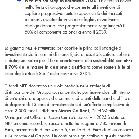
, un’assoluta novità
NEF Ethical Step to Balanced 2030
nell’offerta di Gruppo, che consente all’investitore di
cogliere progressivamente le opportunità dei mercati
azionari, investendo in un portafoglio, inizialmente
obbligazionario, che progressivamente raggiungerà il
50% di componente azionaria entro il 2030.
La gamma NEF è strutturata per coprire le principali strategie di
investimento sia in termini di mercati, sia di asset allocation. L’offerta
si distingue inoltre per il forte orientamento alla sostenibilità con
oltre
ai
il 70% delle masse in gestione classificato come sostenibile
sensi degli articoli 8 e 9 della normativa SFDR.
“I fondi NEF ricoprono un ruolo centrale nelle strategie di
distribuzione del Gruppo Cassa Centrale, pur inserendosi all’interno
di un’architettura aperta, che permette ai clienti delle Banche affiliate
di disporre di 13 case di investimento e di un’offerta complessiva di
circa 3.000 fondi – dichiara
, Chief Wealth
Marco Galliani
Management Officer di Cassa Centrale Banca – Il 2025 è stato per
NEF un anno record: la raccolta netta ha raggiunto 785 milioni di
Euro, permettendo di arrivare a 6,7 miliardi di Euro di AUM collocati
sulle banche del Gruppo. Un contributo significativo a questa crescita