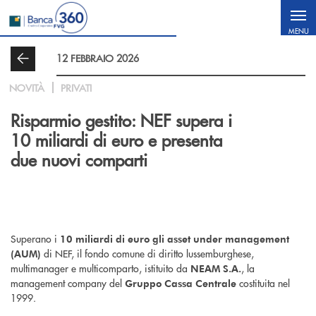
Salta al contenuto principale
MENU
12 FEBBRAIO 2026
NOVITÀ
PRIVATI
Risparmio gestito: NEF supera i
10 miliardi di euro e presenta
due nuovi comparti
Superano i
10 miliardi di euro gli asset under management
di NEF, il fondo comune di diritto lussemburghese,
(AUM)
multimanager e multicomparto, istituito da
, la
NEAM S.A.
management company del
costituita nel
Gruppo Cassa Centrale
1999.