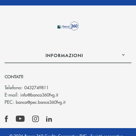
INFORMAZIONI
CONTATTI
Telefono:
0432749811
(si apre l’app di posta elettronica)
E-mail:
info@banca360fvg.it
(si apre l’app di posta elettronica)
PEC:
banca@pec.banca360fvg.it
© 2026 Banca 360 Credito Cooperativo FVG - Società cooperativa -