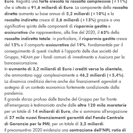
. Registra una
Euro
forte crescita la raccolta complessiva (+11%)
che si attesta a
. La componente della
91,6 miliardi di Euro
raccolta
aumenta su base annua di
e la
diretta
5,2 miliardi (+10%)
cresce di
grazie a una
raccolta indiretta
3,6 miliardi (+13%)
significativa spinta delle componenti di
e
risparmio gestito
che rappresentano, alla fine del 2020, il
della
assicurativo
63%
: in particolare, il
cresce
raccolta indiretta totale
risparmio gestito
del
e il comparto
del
. Fondamentale per il
15%
assicurativo
19%
conseguimento di questi risultati è l’apporto delle due società del
Gruppo, NEAM per i fondi comuni di investimento e Assicura per la
bancassicurazione.
In
,
aumento di 3,2 miliardi di Euro i crediti verso la clientela
che ammontano oggi complessivamente a
.
46,2 miliardi (+5,4%)
La dinamica creditizia deriva anche dai finanziamenti agevolati a
sostegno di un contesto economico fortemente condizionato dalla
pandemia.
Il grande sforzo profuso dalle Banche del Gruppo per far fronte
all’emergenza è testimoniato anche dalle
oltre 120 mila moratorie
per un totale di
, che si sommano all’erogazione
14 miliardi di Euro
di
57 mila nuovi finanziamenti garantiti dal Fondo Centrale
, per un totale di
.
di Garanzia per le PMI
3,5 miliardi
Il preconsuntivo 2020 evidenzia una
contrazione dell’NPL ratio di