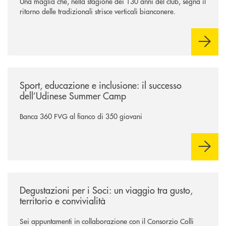
Una maglia che, nella stagione dei 130 anni del club, segna il
ritorno delle tradizionali strisce verticali bianconere.
/news/sport-educazione-e-inclusione-il-successo-dell-udinese-summer-
Sport, educazione e inclusione: il successo
dell’Udinese Summer Camp
Banca 360 FVG al fianco di 350 giovani
/news/degustazioni-per-i-soci-un-viaggio-tra-gusto-territorio-e-convivia
Degustazioni per i Soci: un viaggio tra gusto,
territorio e convivialità
Sei appuntamenti in collaborazione con il Consorzio Colli