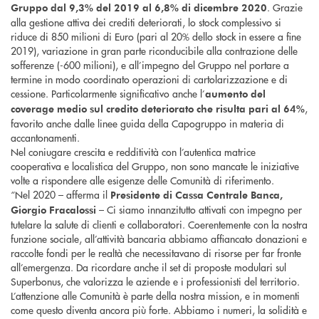
. Grazie
Gruppo dal 9,3% del 2019 al 6,8% di dicembre 2020
alla gestione attiva dei crediti deteriorati, lo stock complessivo si
riduce di 850 milioni di Euro (pari al 20% dello stock in essere a fine
2019), variazione in gran parte riconducibile alla contrazione delle
sofferenze (-600 milioni), e all’impegno del Gruppo nel portare a
termine in modo coordinato operazioni di cartolarizzazione e di
cessione. Particolarmente significativo anche l’
aumento del
,
coverage medio sul credito deteriorato che risulta pari al 64%
favorito anche dalle linee guida della Capogruppo in materia di
accantonamenti.
Nel coniugare crescita e redditività con l’autentica matrice
cooperativa e localistica del Gruppo, non sono mancate le iniziative
volte a rispondere alle esigenze delle Comunità di riferimento.
“Nel 2020 – afferma il
Presidente di Cassa Centrale Banca,
– Ci siamo innanzitutto attivati con impegno per
Giorgio Fracalossi
tutelare la salute di clienti e collaboratori. Coerentemente con la nostra
funzione sociale, all’attività bancaria abbiamo affiancato donazioni e
raccolte fondi per le realtà che necessitavano di risorse per far fronte
all’emergenza. Da ricordare anche il set di proposte modulari sul
Superbonus, che valorizza le aziende e i professionisti del territorio.
L’attenzione alle Comunità è parte della nostra mission, e in momenti
come questo diventa ancora più forte. Abbiamo i numeri, la solidità e