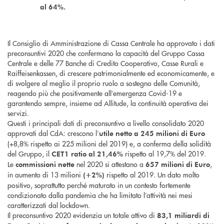
al 64%.
Il Consiglio di Amministrazione di Cassa Centrale ha approvato i dati
preconsuntivi 2020 che confermano la capacità del Gruppo Cassa
Centrale e delle 77 Banche di Credito Cooperativo, Casse Rurali e
Raiffeisenkassen, di crescere patrimonialmente ed economicamente, e
di svolgere al meglio il proprio ruolo a sostegno delle Comunità,
reagendo più che positivamente all’emergenza Covid-19 e
garantendo sempre, insieme ad Allitude, la continuità operativa dei
servizi.
Questi i principali dati di preconsuntivo a livello consolidato 2020
approvati dal CdA: crescono l’
utile netto a 245 milioni di Euro
(+8,8% rispetto ai 225 milioni del 2019) e, a conferma della solidità
del Gruppo, il
rispetto al 19,7% del 2019.
CET1 ratio al 21,46%
Le
nel 2020 si attestano a
,
commissioni nette
657 milioni di Euro
in aumento di 13 milioni
rispetto al 2019. Un dato molto
(+2%)
positivo, soprattutto perché maturato in un contesto fortemente
condizionato dalla pandemia che ha limitato l’attività nei mesi
caratterizzati dal lockdown.
Il preconsuntivo 2020 evidenzia un totale attivo di
83,1 miliardi di