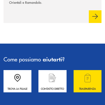
Orientali e Ramandolo.
Come possiamo
?
aiutarti
Accedi all' elenco completo delle filiali .
Hai bisogno di informazioni? Contattaci !
Hai bisogno di alcuni
TROVA LA FILIALE
CONTATTO DIRETTO
TRASPARENZA