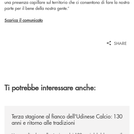
una presenza capillare sul territorio che ci consentono di fare la nostra
parte per il bene della nostra gente.”
Scarica il comunicato
SHARE
Ti potrebbe interessare anche:
/news/banca-360-fvg-e-udinese-calcio-tre-stagioni-insieme/
Terza stagione al fianco dell'Udinese Calcio: 130
anni e ritorno alle tradizioni