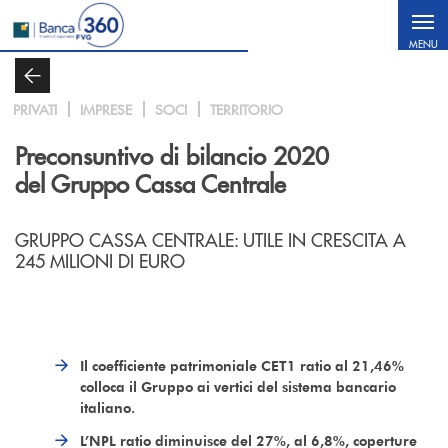
Salta al contenuto principale
MENU
PRIVATI
IMPRESE
SOCI
TERRITORIO
Preconsuntivo di bilancio 2020
del Gruppo Cassa Centrale
GRUPPO CASSA CENTRALE: UTILE IN CRESCITA A
245 MILIONI DI EURO
Il coefficiente patrimoniale CET1 ratio al 21,46%
colloca il Gruppo ai vertici del sistema bancario
italiano.
L’NPL ratio diminuisce del 27%, al 6,8%, coperture