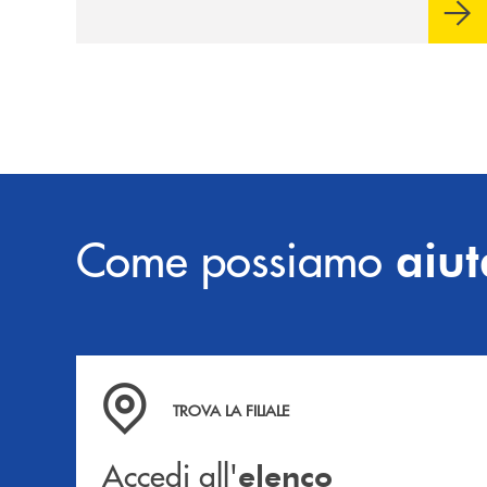
sulla condivisione di valori comuni e sulla
prossimità ai territori, per ampliare l’offerta
e sostenere nuove opportunità di crescita e
sviluppo.
Come possiamo
aiut
Accedi all' elenco completo delle filiali .
TROVA LA FILIALE
Accedi all'
elenco