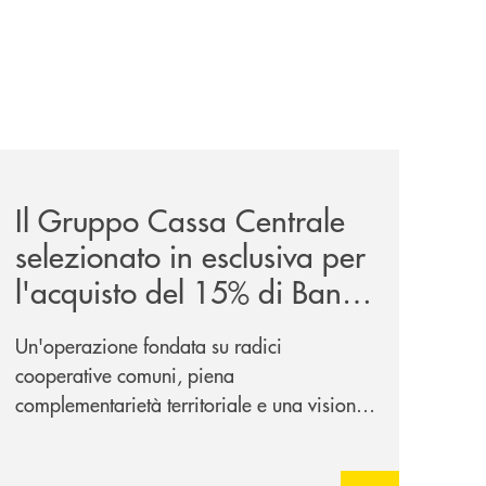
sieme/
news/il-gruppo-cassa-centrale-selezionato-in-esclusiva-p
Il Gruppo Cassa Centrale
selezionato in esclusiva per
l'acquisto del 15% di Banca
Cambiano 1884
Un'operazione fondata su radici
cooperative comuni, piena
complementarietà territoriale e una visione
industriale di lungo periodo, nel pieno
rispetto dell'autonomia di Banca