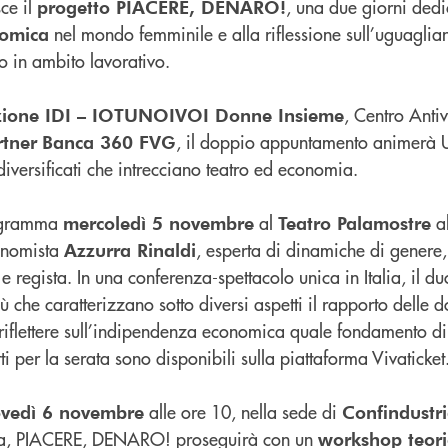
ce il
, una due giorni dedi
progetto PIACERE, DENARO!
nel mondo femminile e alla riflessione sull’uguaglia
nomica
o in ambito lavorativo.
, Centro Anti
zione IDI – IOTUNOIVOI Donne Insieme
, il doppio appuntamento animerà 
tner
Banca 360 FVG
iversificati che intrecciano teatro ed economia.
rogramma
al
al
mercoledì 5 novembre
Teatro Palamostre
conomista
, esperta di dinamiche di genere
Azzurra Rinaldi
ce e regista. In una conferenza-spettacolo unica in Italia, il d
ù che caratterizzano sotto diversi aspetti il rapporto delle d
 riflettere sull’indipendenza economica quale fondamento 
i per la serata sono disponibili sulla piattaforma Vivaticket
alle ore 10, nella sede di
ovedì 6 novembre
Confindustr
tiva, PIACERE, DENARO! proseguirà con un
workshop teori