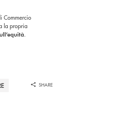
di Commercio
a la propria
.
ll’equità
SHARE
RE