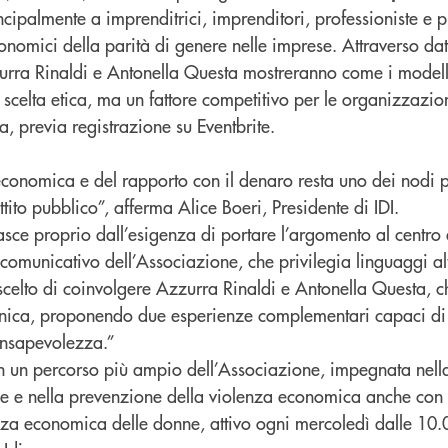
incipalmente a imprenditrici, imprenditori, professioniste e p
nomici della parità di genere nelle imprese. Attraverso dati
zurra Rinaldi e Antonella Questa mostreranno come i modell
scelta etica, ma un fattore competitivo per le organizzazion
a, previa registrazione su Eventbrite.
economica e del rapporto con il denaro resta uno dei nodi pi
tito pubblico”, afferma Alice Boeri, Presidente di IDI.
 proprio dall’esigenza di portare l’argomento al centro d
 comunicativo dell’Associazione, che privilegia linguaggi alt
scelto di coinvolgere Azzurra Rinaldi e Antonella Questa, 
nica, proponendo due esperienze complementari capaci di 
onsapevolezza.”
ce in un percorso più ampio dell’Associazione, impegnata ne
e e nella prevenzione della violenza economica anche con 
nza economica delle donne, attivo ogni mercoledì dalle 10.