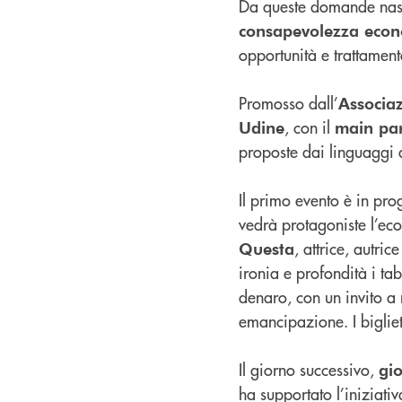
Da queste domande nas
consapevolezza eco
opportunità e trattament
Promosso dall’
Associa
, con il
Udine
main par
proposte dai linguaggi d
Il primo evento è in p
vedrà protagoniste l’e
, attrice, autri
Questa
ironia e profondità i tab
denaro, con un invito a
emancipazione. I bigliett
Il giorno successivo,
gi
ha supportato l’inizia