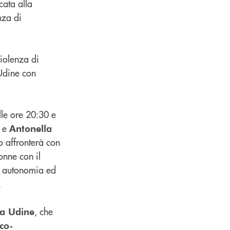
cata alla
nza di
violenza di
Udine con
le ore 20:30 e
, e
Antonella
uo affronterà con
onne con il
di autonomia ed
.
, che
ia Udine
co-