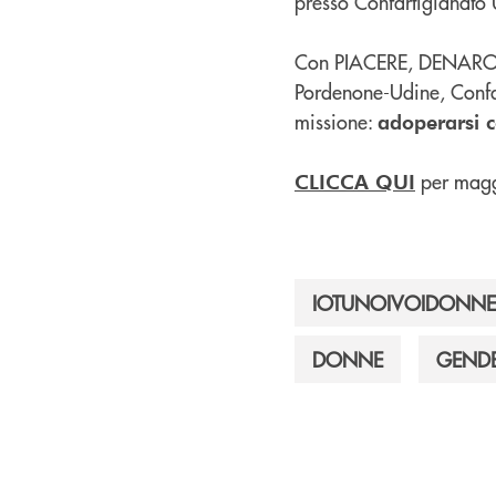
presso Confartigianato 
Con PIACERE, DENARO! 
Pordenone-Udine, Confa
missione:
adoperarsi c
per magg
CLICCA QUI
IOTUNOIVOIDONNE
DONNE
GEND