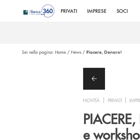
Salta al contenuto principale
PRIVATI
IMPRESE
SOCI
Sei nella pagina:
Home
/
News
/
Piacere, Denaro!
NOVITÀ
PRIVATI
IMPR
PIACERE, 
e worksho