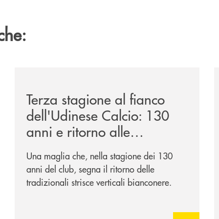
che:
ca-siglano-la-partnership-strategica/
/news/banca-360-fvg-e-udinese-calcio-tre-stagioni-in
/
Terza stagione al fianco
dell'Udinese Calcio: 130
anni e ritorno alle
tradizioni
Una maglia che, nella stagione dei 130
anni del club, segna il ritorno delle
tradizionali strisce verticali bianconere.