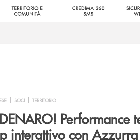
TERRITORIO E
CREDIMA 360
SICU
COMUNITÀ
SMS
W
ESE
SOCI
TERRITORIO
DENARO! Performance te
p interattivo con Azzurra