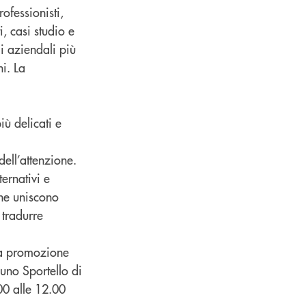
rofessionisti,
, casi studio e
i aziendali più
i. La
ù delicati e
ell’attenzione.
ernativi e
che uniscono
tradurre
lla promozione
uno Sportello di
00 alle 12.00