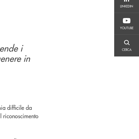
LINKEDIN
LINKEDIN
YOUTUBE
YOUTUBE
cende i
CERCA
CERCA
genere in
a difficile da
il riconoscimento