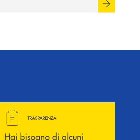
Cambiano. Nei prossimi giorni verrà
avviato il periodo di negoziazione
esclusiva per la finalizzazione
dell’operazione.
Hai bisogno di alcuni documenti ? Vai alla pagina della 
TRASPARENZA
Hai bisogno di alcuni