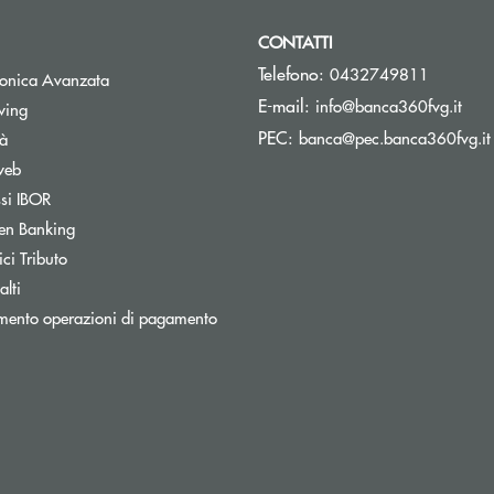
CONTATTI
Telefono:
0432749811
tronica Avanzata
(si 
E-mail:
info@banca360fvg.it
Apre una nuova finestra
wing
PEC:
banca@pec.banca360fvg.it
tà
web
Apre una nuova finestra
ssi IBOR
Apre una nuova finestra
en Banking
inestra
Apre una nuova finestra
ci Tributo
lti
mento operazioni di pagamento