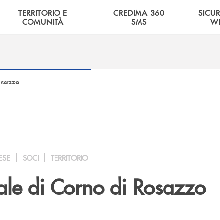
TERRITORIO E
CREDIMA 360
SICU
COMUNITÀ
SMS
W
osazzo
ESE
SOCI
TERRITORIO
iale di Corno di Rosazzo