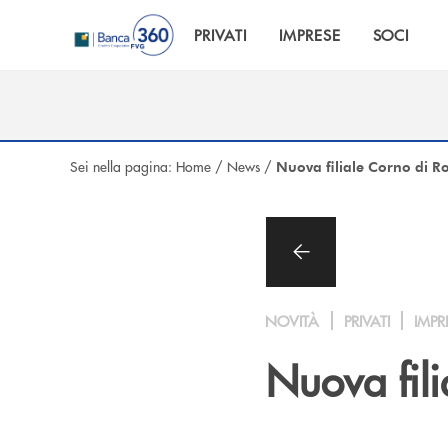
Salta al contenuto principale
PRIVATI
IMPRESE
SOCI
Sei nella pagina:
Home
/
News
/
Nuova filiale Corno di R
NOVITÀ
PRIVATI
IMPR
Nuova fil