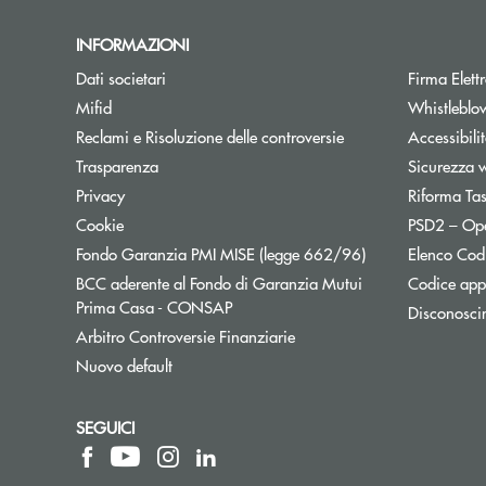
INFORMAZIONI
Dati societari
Firma Elet
Mifid
Whistleblo
Reclami e Risoluzione delle controversie
Accessibili
Trasparenza
Sicurezza 
Privacy
Riforma Ta
Cookie
PSD2 – Op
Apre una nuova f
Fondo Garanzia PMI MISE (legge 662/96)
Elenco Codi
BCC aderente al Fondo di Garanzia Mutui
Codice appa
Apre una nuova finestra
Prima Casa - CONSAP
Disconosci
Apre una nuova finestra
Arbitro Controversie Finanziarie
Nuovo default
SEGUICI