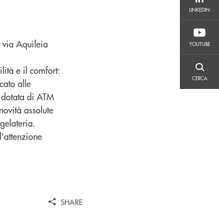
LINKEDIN
LINKEDIN
YOUTUBE
n via Aquileia
YOUTUBE
lità e il comfort:
CERCA
CERCA
cato alle
4 dotata di ATM
ovità assolute
-gelateria.
l'attenzione
SHARE