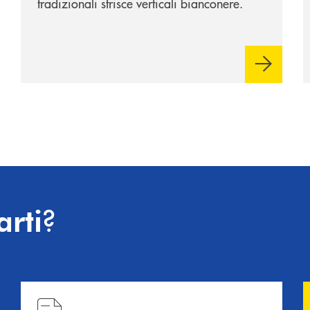
tradizionali strisce verticali bianconere.
?
arti
Hai bisogno di informazioni? Contattaci !