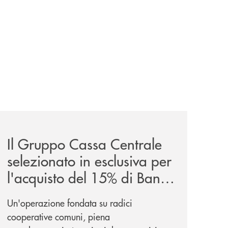
sieme/
news/il-gruppo-cassa-centrale-selezionato-in-esclusiva-p
Il Gruppo Cassa Centrale
selezionato in esclusiva per
l'acquisto del 15% di Banca
Cambiano 1884
Un'operazione fondata su radici
cooperative comuni, piena