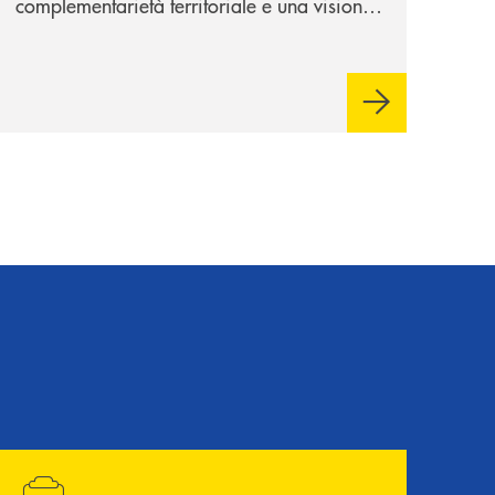
complementarietà territoriale e una visione
industriale di lungo periodo, nel pieno
rispetto dell'autonomia di Banca
Cambiano. Nei prossimi giorni verrà
avviato il periodo di negoziazione
esclusiva per la finalizzazione
dell’operazione.
Hai bisogno di alcuni documenti ? Vai alla pagina della 