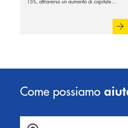
15%, attraverso un aumento di capitale
riservato di 40 milioni di euro. Una
partnership industriale strategica, fondata
sulla condivisione di valori comuni e sulla
prossimità ai territori, per ampliare l’offerta
e sostenere nuove opportunità di crescita e
sviluppo.
Come possiamo
aiut
Accedi all' elenco completo delle filiali .