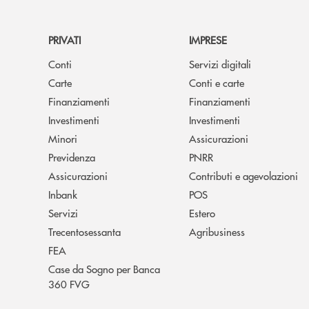
PRIVATI
IMPRESE
Conti
Servizi digitali
Carte
Conti e carte
Finanziamenti
Finanziamenti
Investimenti
Investimenti
Minori
Assicurazioni
Previdenza
PNRR
Assicurazioni
Contributi e agevolazioni
Inbank
POS
Servizi
Estero
Trecentosessanta
Agribusiness
FEA
Case da Sogno per Banca
360 FVG