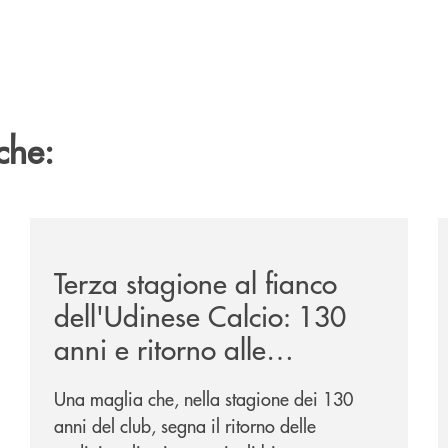
che:
ca-siglano-la-partnership-strategica/
/news/banca-360-fvg-e-udinese-calcio-tre-stagioni-in
/
Terza stagione al fianco
dell'Udinese Calcio: 130
anni e ritorno alle
tradizioni
Una maglia che, nella stagione dei 130
anni del club, segna il ritorno delle