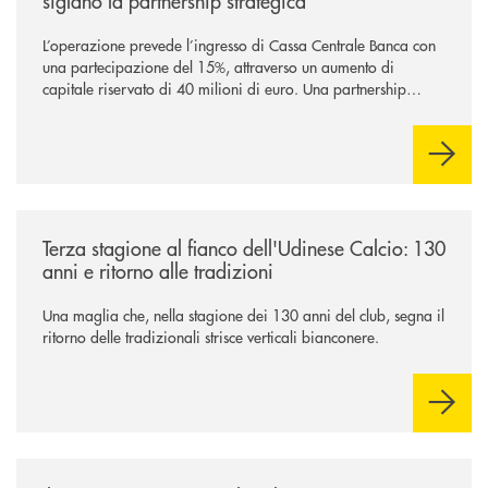
siglano la partnership strategica
L’operazione prevede l’ingresso di Cassa Centrale Banca con
una partecipazione del 15%, attraverso un aumento di
capitale riservato di 40 milioni di euro. Una partnership
industriale strategica, fondata sulla condivisione di valori
comuni e sulla prossimità ai territori, per ampliare l’offerta e
sostenere nuove opportunità di crescita e sviluppo.
/news/banca-360-fvg-e-udinese-calcio-tre-stagioni-insieme/
Terza stagione al fianco dell'Udinese Calcio: 130
anni e ritorno alle tradizioni
Una maglia che, nella stagione dei 130 anni del club, segna il
ritorno delle tradizionali strisce verticali bianconere.
/news/il-gruppo-cassa-centrale-selezionato-in-esclusiva-per-lacquisto