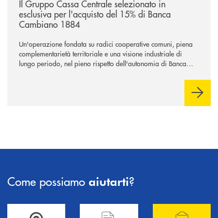
Il Gruppo Cassa Centrale selezionato in
esclusiva per l'acquisto del 15% di Banca
Cambiano 1884
Un'operazione fondata su radici cooperative comuni, piena
complementarietà territoriale e una visione industriale di
lungo periodo, nel pieno rispetto dell'autonomia di Banca
Cambiano. Nei prossimi giorni verrà avviato il periodo di
negoziazione esclusiva per la finalizzazione dell’operazione.
Come possiamo
?
aiutarti
Accedi all' elenco completo delle filiali .
Hai bisogno di informazioni? Contattaci !
Hai bisogno di alcuni