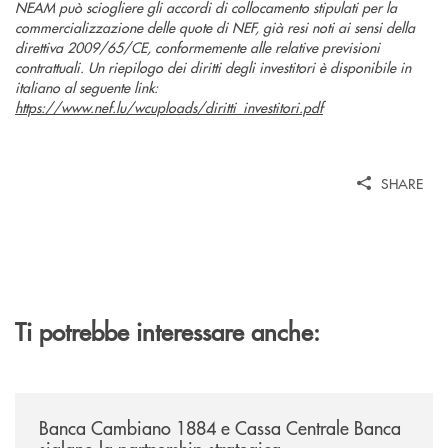
NEAM può sciogliere gli accordi di collocamento stipulati per la
commercializzazione delle quote di NEF, già resi noti ai sensi della
direttiva 2009/65/CE, conformemente alle relative previsioni
contrattuali. Un riepilogo dei diritti degli investitori è disponibile in
italiano al seguente link:
https://www.nef.lu/wcuploads/diritti_investitori.pdf
SHARE
Ti potrebbe interessare anche:
/news/banca-cambiano-1884-e-cassa-centrale-banca-siglano-la-partner
Banca Cambiano 1884 e Cassa Centrale Banca