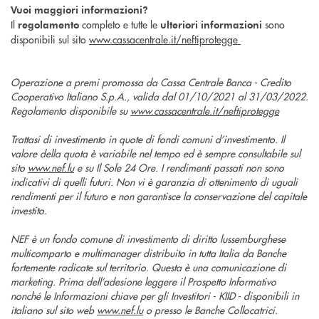
Vuoi maggiori informazioni?
Il
completo e tutte le
sono
regolamento
ulteriori informazioni
disponibili sul sito
www.cassacentrale.it/neftiprotegge
Operazione a premi promossa da Cassa Centrale Banca - Credito
Cooperativo Italiano S.p.A., valida dal 01/10/2021 al 31/03/2022.
Regolamento disponibile su
www.cassacentrale.it/neftiprotegge
Trattasi di investimento in quote di fondi comuni d’investimento. Il
valore della quota è variabile nel tempo ed è sempre consultabile sul
sito
www.nef.lu
e su Il Sole 24 Ore. I rendimenti passati non sono
indicativi di quelli futuri. Non vi è garanzia di ottenimento di uguali
rendimenti per il futuro e non garantisce la conservazione del capitale
investito.
NEF è un fondo comune di investimento di diritto lussemburghese
multicomparto e multimanager distribuito in tutta Italia da Banche
fortemente radicate sul territorio. Questa è una comunicazione di
marketing. Prima dell’adesione leggere il Prospetto Informativo
nonché le Informazioni chiave per gli Investitori - KIID - disponibili in
italiano sul sito web
www.nef.lu
o presso le Banche Collocatrici.