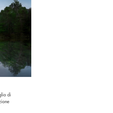
lio di
zione