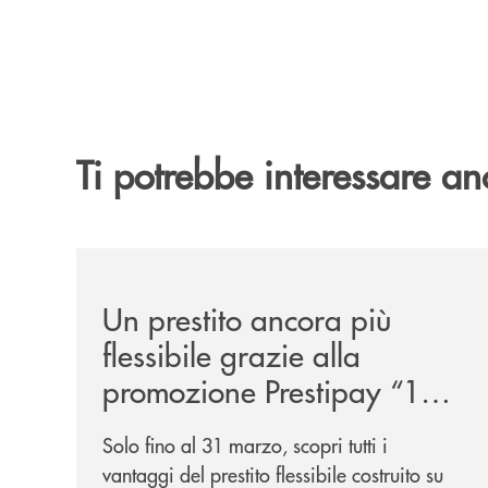
Ti potrebbe interessare an
/news/prestipay-110-volte-su-misura-per-te/
Un prestito ancora più
flessibile grazie alla
promozione Prestipay “110
Volte Su Misura per Te!”
Solo fino al 31 marzo, scopri tutti i
vantaggi del prestito flessibile costruito su