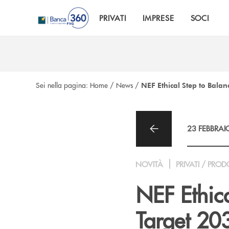
Salta al contenuto principale
PRIVATI
IMPRESE
SOCI
Sei nella pagina:
Home
/
News
/
NEF Ethical Step to Balan
23 FEBBRAI
NOVITÀ
PRIVATI / PROD
NEF Ethic
Target 203