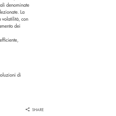
bali denominate
lezionate. La
 volatilità, con
damento dei
fficiente,
oluzioni di
SHARE