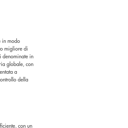
re in modo
o migliore di
ni denominate in
ria globale, con
entata a
ontrollo della
iciente, con un