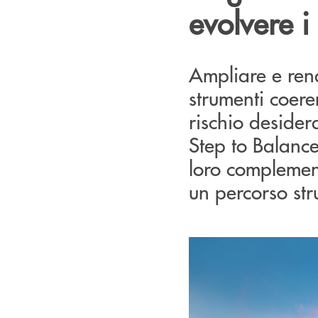
evolvere i
Ampliare e rend
strumenti coeren
rischio desider
Step to Balanc
loro complement
un percorso str