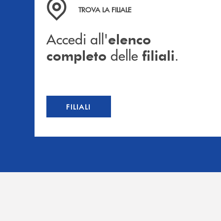
Accedi all' elenco completo delle filiali .
TROVA LA FILIALE
Accedi all'
elenco
delle
.
completo
filiali
FILIALI