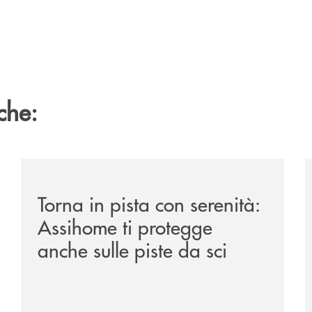
che:
/news/torna-in-pista-con-serenita-assihome-ti-protegge
/
Torna in pista con serenità:
Assihome ti protegge
anche sulle piste da sci