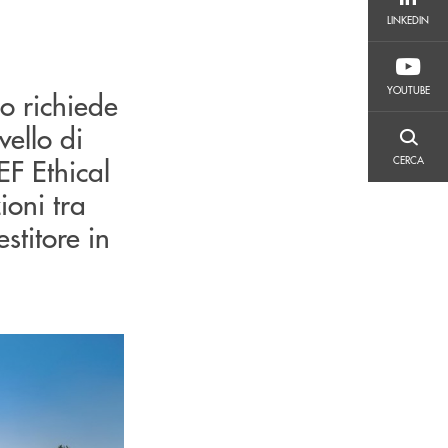
LINKEDIN
LINKEDIN
YOUTUBE
YOUTUBE
io richiede
vello di
CERCA
EF Ethical
CERCA
oni tra
stitore in