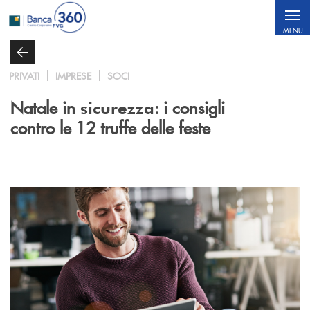
Salta al contenuto principale
MENU
PRIVATI
IMPRESE
SOCI
Natale in
: i consigli
sicurezza
contro le 12 truffe delle feste