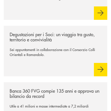
/news/degustazioni-per-i-soci-un-viaggio-tra-gusto-territorio-e-convivia
Degustazioni per i Soci: un viaggio tra gusto,
territorio e convivialità
Sei appuntamenti in collaborazione con il Consorzio Colli
Orientali e Ramandolo.
/news/assemblea-dei-soci-2026/
Banca 360 FVG compie 135 anni e approva un
bilancio da record
Utile a 41 milioni e masse intermediate a 7,2 miliardi