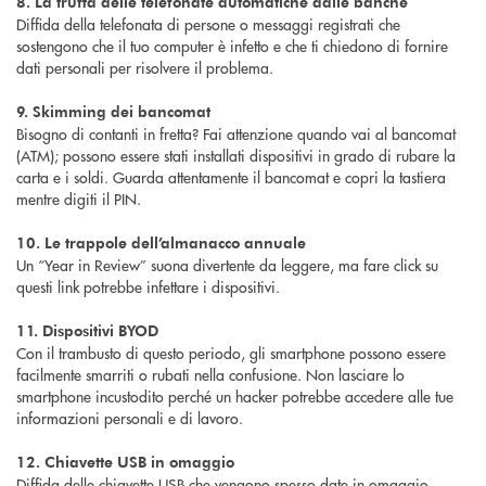
8. La truffa delle telefonate automatiche dalle banche
Diffida della telefonata di persone o messaggi registrati che
sostengono che il tuo computer è infetto e che ti chiedono di fornire
dati personali per risolvere il problema.
9. Skimming dei bancomat
Bisogno di contanti in fretta? Fai attenzione quando vai al bancomat
(ATM); possono essere stati installati dispositivi in grado di rubare la
carta e i soldi. Guarda attentamente il bancomat e copri la tastiera
mentre digiti il PIN.
10. Le trappole dell’almanacco annuale
Un “Year in Review” suona divertente da leggere, ma fare click su
questi link potrebbe infettare i dispositivi.
11. Dispositivi BYOD
Con il trambusto di questo periodo, gli smartphone possono essere
facilmente smarriti o rubati nella confusione. Non lasciare lo
smartphone incustodito perché un hacker potrebbe accedere alle tue
informazioni personali e di lavoro.
12. Chiavette USB in omaggio
Diffida delle chiavette USB che vengono spesso date in omaggio.