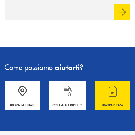
Come possiamo
?
aiutarti
Accedi all' elenco completo delle filiali .
Hai bisogno di informazioni? Contattaci !
Hai bisogno di alcuni
TROVA LA FILIALE
CONTATTO DIRETTO
TRASPARENZA