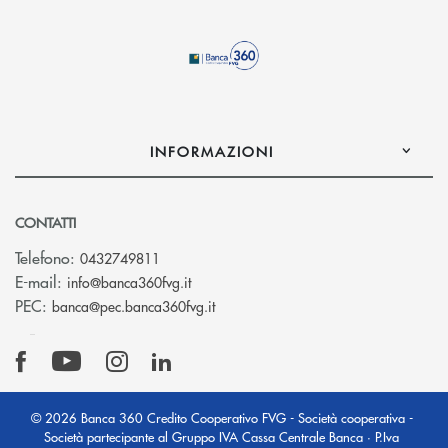
INFORMAZIONI
CONTATTI
Telefono:
0432749811
(si apre l’app di posta elettronica)
E-mail:
info@banca360fvg.it
(si apre l’app di posta elettronica)
PEC:
banca@pec.banca360fvg.it
© 2026 Banca 360 Credito Cooperativo FVG - Società cooperativa -
Società partecipante al Gruppo IVA Cassa Centrale Banca · P.Iva