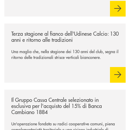
comuni e sulla prossimità ai territori, per ampliare l’offerta e
sostenere nuove opportunità di crescita e sviluppo.
/news/banca-360-fvg-e-udinese-calcio-tre-stagioni-insieme/
Terza stagione al fianco dell'Udinese Calcio: 130
anni e ritorno alle tradizioni
Una maglia che, nella stagione dei 130 anni del club, segna il
ritorno delle tradizionali strisce verticali bianconere.
/news/il-gruppo-cassa-centrale-selezionato-in-esclusiva-per-lacquisto
Il Gruppo Cassa Centrale selezionato in
esclusiva per l'acquisto del 15% di Banca
Cambiano 1884
Un'operazione fondata su radici cooperative comuni, piena
complementarietà territoriale e una visione industriale di