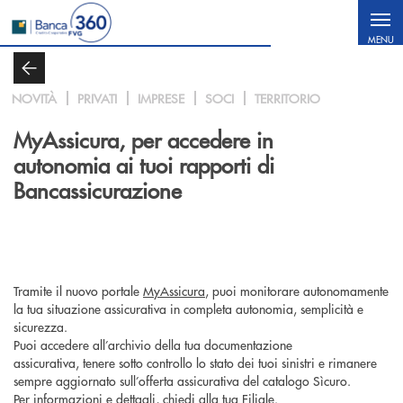
Salta al contenuto principale
MENU
NOVITÀ
PRIVATI
IMPRESE
SOCI
TERRITORIO
MyAssicura, per accedere in
autonomia ai tuoi rapporti di
Bancassicurazione
Tramite il nuovo portale
MyAssicura
, puoi monitorare autonomamente
la tua situazione assicurativa in completa autonomia, semplicità e
sicurezza.
Puoi accedere all’archivio della tua documentazione
assicurativa, tenere sotto controllo lo stato dei tuoi sinistri e rimanere
sempre aggiornato sull’offerta assicurativa del catalogo Sìcuro.
Per informazioni e dettagli, chiedi alla tua Filiale.