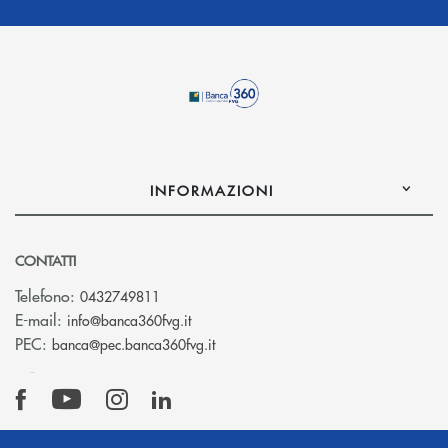
INFORMAZIONI
CONTATTI
Telefono:
0432749811
(si apre l’app di posta elettronica)
E-mail:
info@banca360fvg.it
(si apre l’app di posta elettronica)
PEC:
banca@pec.banca360fvg.it