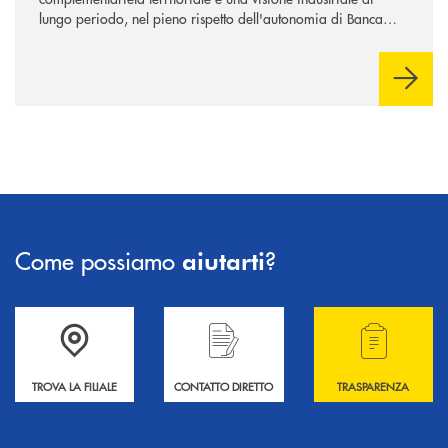
lungo periodo, nel pieno rispetto dell'autonomia di Banca
Cambiano. Nei prossimi giorni verrà avviato il periodo di
negoziazione esclusiva per la finalizzazione dell’operazione.
Come possiamo
?
aiutarti
Accedi all' elenco completo delle filiali .
Hai bisogno di informazioni? Contattaci !
Hai bisogno di alcuni
TROVA LA FILIALE
CONTATTO DIRETTO
TRASPARENZA