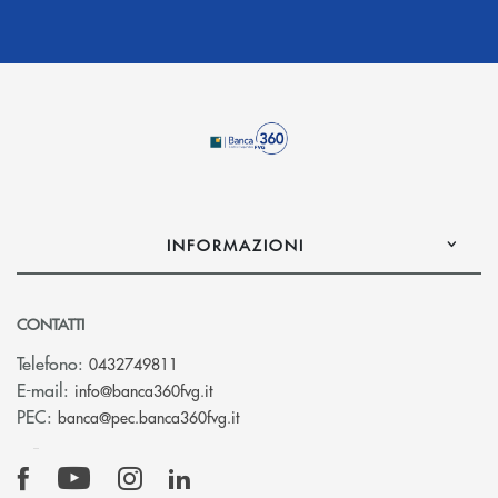
INFORMAZIONI
CONTATTI
Telefono:
0432749811
(si apre l’app di posta elettronica)
E-mail:
info@banca360fvg.it
(si apre l’app di posta elettronica)
PEC:
banca@pec.banca360fvg.it