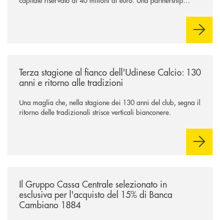
industriale strategica, fondata sulla condivisione di valori
comuni e sulla prossimità ai territori, per ampliare l’offerta e
sostenere nuove opportunità di crescita e sviluppo.
/news/banca-360-fvg-e-udinese-calcio-tre-stagioni-insieme/
Terza stagione al fianco dell'Udinese Calcio: 130
anni e ritorno alle tradizioni
Una maglia che, nella stagione dei 130 anni del club, segna il
ritorno delle tradizionali strisce verticali bianconere.
/news/il-gruppo-cassa-centrale-selezionato-in-esclusiva-per-lacquisto
Il Gruppo Cassa Centrale selezionato in
esclusiva per l'acquisto del 15% di Banca
Cambiano 1884