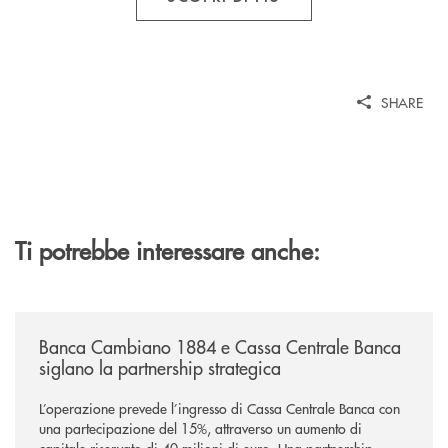
SHARE
Ti potrebbe interessare anche:
/news/banca-cambiano-1884-e-cassa-centrale-banca-siglano-la-partner
Banca Cambiano 1884 e Cassa Centrale Banca
siglano la partnership strategica
L’operazione prevede l’ingresso di Cassa Centrale Banca con
una partecipazione del 15%, attraverso un aumento di
capitale riservato di 40 milioni di euro. Una partnership