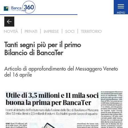
Salta al contenuto principale
MENU
NOVITÀ
PRIVATI
IMPRESE
SOCI
TERRITORIO
Tanti segni più per il primo
Bilancio di BancaTer
Articolo di approfondimento del Messaggero Veneto
del 16 aprile