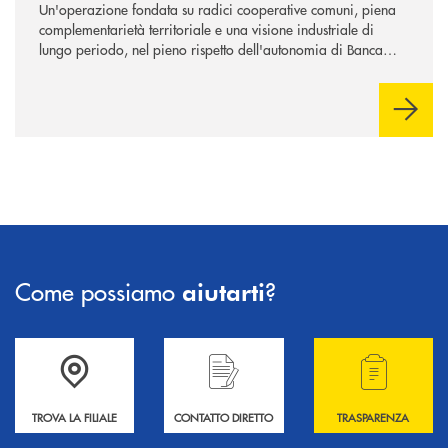
Un'operazione fondata su radici cooperative comuni, piena
complementarietà territoriale e una visione industriale di
lungo periodo, nel pieno rispetto dell'autonomia di Banca
Cambiano. Nei prossimi giorni verrà avviato il periodo di
negoziazione esclusiva per la finalizzazione dell’operazione.
Come possiamo
?
aiutarti
Accedi all' elenco completo delle filiali .
Hai bisogno di informazioni? Contattaci !
Hai bisogno di alcuni
TROVA LA FILIALE
CONTATTO DIRETTO
TRASPARENZA