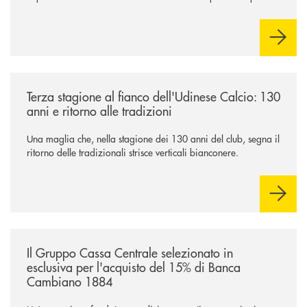
industriale strategica, fondata sulla condivisione di valori
comuni e sulla prossimità ai territori, per ampliare l’offerta e
sostenere nuove opportunità di crescita e sviluppo.
/news/banca-360-fvg-e-udinese-calcio-tre-stagioni-insieme/
Terza stagione al fianco dell'Udinese Calcio: 130
anni e ritorno alle tradizioni
Una maglia che, nella stagione dei 130 anni del club, segna il
ritorno delle tradizionali strisce verticali bianconere.
/news/il-gruppo-cassa-centrale-selezionato-in-esclusiva-per-lacquisto
Il Gruppo Cassa Centrale selezionato in
esclusiva per l'acquisto del 15% di Banca
Cambiano 1884