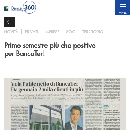
Salta al contenuto principale
MENU
NOVITÀ
PRIVATI
IMPRESE
SOCI
TERRITORIO
Primo semestre più che positivo
per BancaTer!