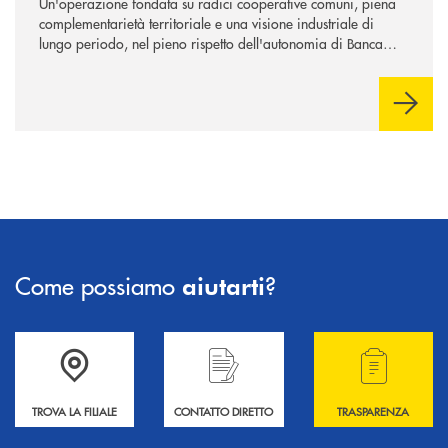
Un'operazione fondata su radici cooperative comuni, piena
complementarietà territoriale e una visione industriale di
lungo periodo, nel pieno rispetto dell'autonomia di Banca
Cambiano. Nei prossimi giorni verrà avviato il periodo di
negoziazione esclusiva per la finalizzazione dell’operazione.
Come possiamo
?
aiutarti
Accedi all' elenco completo delle filiali .
Hai bisogno di informazioni? Contattaci !
Hai bisogno di alcuni
TROVA LA FILIALE
CONTATTO DIRETTO
TRASPARENZA