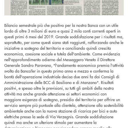
Bilancio semestrale più che positivo per la nostra Banca con un utile
lordo di oltre 3 milioni di euro e quasi 2 mila conti correnti aperti in
questi primi 6 mesi del 2019. Grande soddisfazione per i risultati ma,
soprattutto, per come questi siano stati raggiunti, rafforzando anche le
iniziative a sostegno del territorio e conciliando quindi crescita
economica, coesione sociale e tutela dell'ambiente. Come evidenzia
nell'approfondimento odierno del Messaggero Veneto il Direttore
Generale Sandro Paravano, "l'andamento economico premia l'attività
svolta da BancaTer in questo primo anno e mezzo e conferma la
bontà dell'operazione industriale decisa due anni fa dai Consigli di
Amministrazione delle BCC di Basiliano e di Manzano". Risultati
positivi, e spesso oltre le previsioni, su tutti gli ambiti della nostra
attività ma anche grande attenzione ai settori economici con
maggiore esigenza di sostegno, presidio del territorio per offrire un
servizio sempre più puntuale alla clientela, attenzione alla sostenibilità
ambientale anche con la nuova stazione di ricarica per bici e auto
elettriche presso la sede di Via Verzegnis. Grande soddisfazione
quindi ma anche un ulteriore stimolo per aumentare la
determinazione e l'impegno per rispondere sempre meglio alle