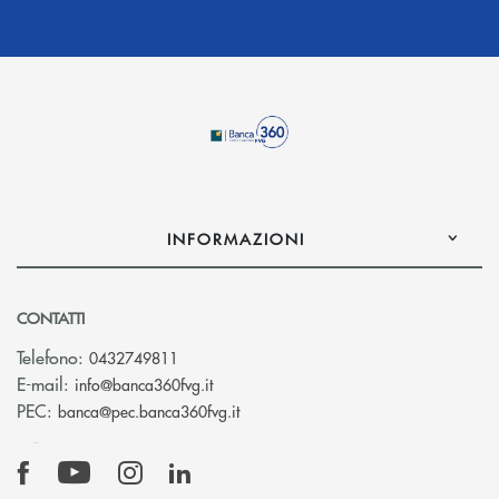
INFORMAZIONI
CONTATTI
Telefono:
0432749811
(si apre l’app di posta elettronica)
E-mail:
info@banca360fvg.it
(si apre l’app di posta elettronica)
PEC:
banca@pec.banca360fvg.it