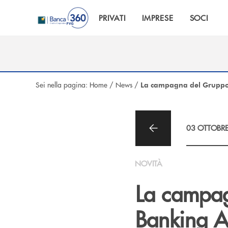
Salta al contenuto principale
PRIVATI
IMPRESE
SOCI
Sei nella pagina:
Home
/
News
/
La campagna del Gruppo
03 OTTOBR
NOVITÀ
La campag
Banking 