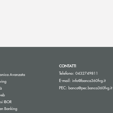
CONTATTI
Telefono:
0432749811
tronica Avanzata
(si 
E-mail:
info@banca360fvg.it
Apre una nuova finestra
wing
PEC:
banca@pec.banca360fvg.it
tà
web
Apre una nuova finestra
ssi IBOR
Apre una nuova finestra
en Banking