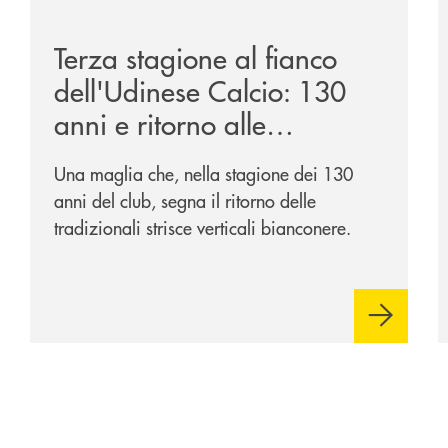
ca-siglano-la-partnership-strategica/
/news/banca-360-fvg-e-udinese-calcio-tre-stagioni-in
/
Terza stagione al fianco
dell'Udinese Calcio: 130
anni e ritorno alle
tradizioni
Una maglia che, nella stagione dei 130
anni del club, segna il ritorno delle
tradizionali strisce verticali bianconere.