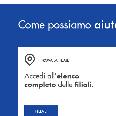
Come possiamo
aiut
Accedi all' elenco completo delle filiali .
TROVA LA FILIALE
Accedi all'
elenco
delle
.
completo
filiali
FILIALI