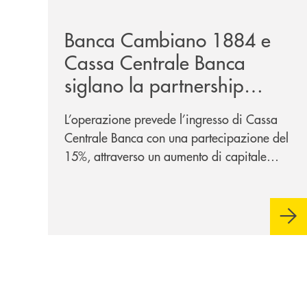
/news/banca-cambiano-1884-e-cassa-centrale-ban
Banca Cambiano 1884 e
Cassa Centrale Banca
siglano la partnership
strategica
L’operazione prevede l’ingresso di Cassa
Centrale Banca con una partecipazione del
15%, attraverso un aumento di capitale
riservato di 40 milioni di euro. Una
partnership industriale strategica, fondata
sulla condivisione di valori comuni e sulla
prossimità ai territori, per ampliare l’offerta
e sostenere nuove opportunità di crescita e
sviluppo.