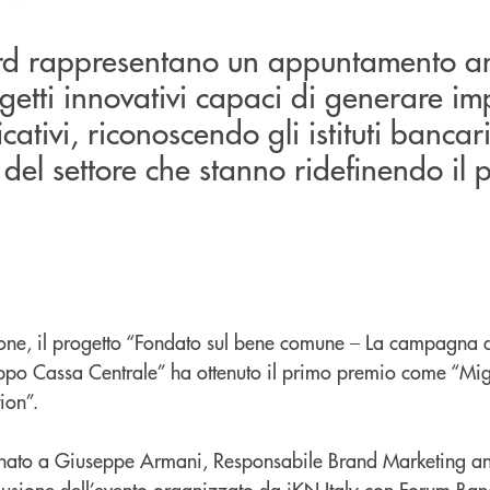
rd rappresentano un appuntamento a
getti innovativi capaci di generare imp
icativi, riconoscendo gli istituti bancari
i del settore che stanno ridefinendo i
one, il progetto “Fondato sul bene comune – La campagna 
po Cassa Centrale” ha ottenuto il primo premio come “M
ion”.
egnato a Giuseppe Armani, Responsabile Brand Marketing a
usione dell’evento organizzato da iKN Italy con Forum Ban