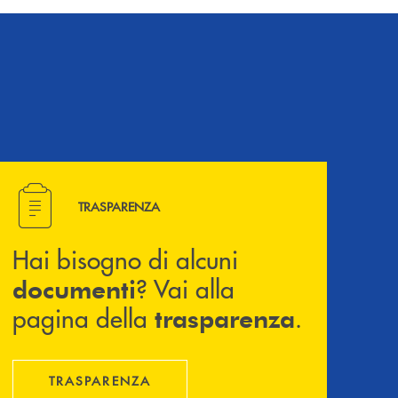
Hai bisogno di alcuni documenti ? Vai alla pagina della 
TRASPARENZA
Hai bisogno di alcuni
? Vai alla
documenti
pagina della
.
trasparenza
TRASPARENZA