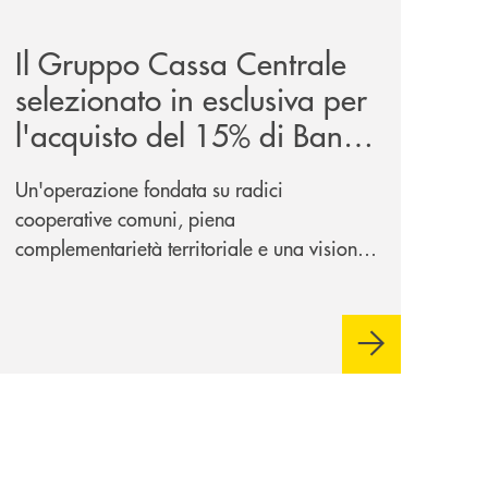
sieme/
news/il-gruppo-cassa-centrale-selezionato-in-esclusiva-p
Il Gruppo Cassa Centrale
selezionato in esclusiva per
l'acquisto del 15% di Banca
Cambiano 1884
Un'operazione fondata su radici
cooperative comuni, piena
complementarietà territoriale e una visione
industriale di lungo periodo, nel pieno
rispetto dell'autonomia di Banca
Cambiano. Nei prossimi giorni verrà
avviato il periodo di negoziazione
esclusiva per la finalizzazione
dell’operazione.