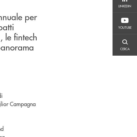
LINKEDIN
LINKEDIN
nnuale per
YOUTUBE
atti
YOUTUBE
, le fintech
l panorama
CERCA
CERCA
di
iglior Campagna
nd
ca.