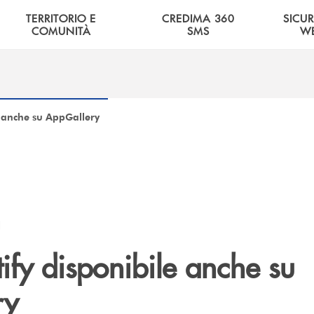
TERRITORIO E
CREDIMA 360
SICU
COMUNITÀ
SMS
W
e anche su AppGallery
I
ify disponibile anche su
ry