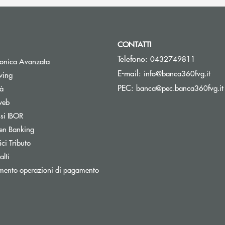
CONTATTI
Telefono:
0432749811
tronica Avanzata
(si 
E-mail:
info@banca360fvg.it
Apre una nuova finestra
wing
PEC:
banca@pec.banca360fvg.it
tà
web
Apre una nuova finestra
ssi IBOR
Apre una nuova finestra
en Banking
inestra
Apre una nuova finestra
ci Tributo
lti
mento operazioni di pagamento