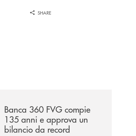
SHARE
itorio-e-convivialita/
news/assemblea-dei-soci-2026/
Banca 360 FVG compie
135 anni e approva un
bilancio da record