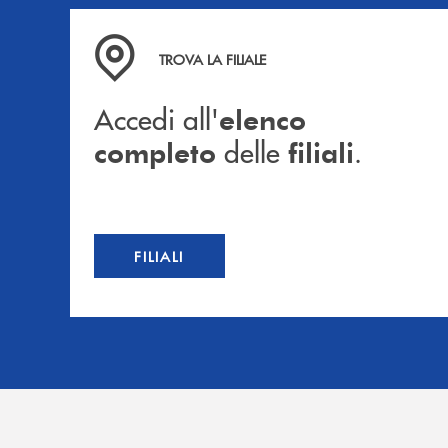
Accedi all' elenco completo delle filiali .
TROVA LA FILIALE
Accedi all'
elenco
delle
.
completo
filiali
FILIALI