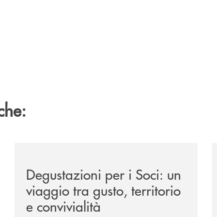
che:
o-dell-udinese-summer-camp/
/news/degustazioni-per-i-soci-un-viaggio-tra-gusto-terr
/
Degustazioni per i Soci: un
viaggio tra gusto, territorio
e convivialità