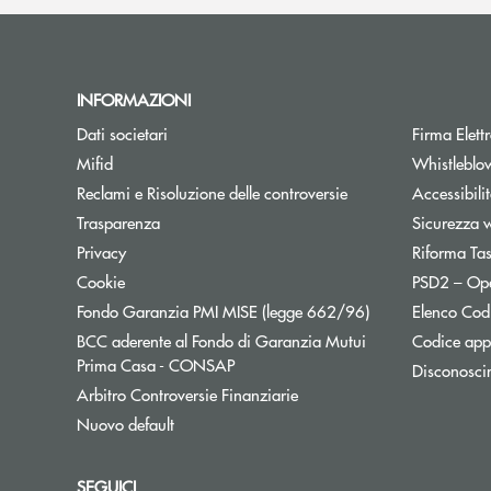
INFORMAZIONI
Dati societari
Firma Elet
Mifid
Whistleblo
Reclami e Risoluzione delle controversie
Accessibili
Trasparenza
Sicurezza 
Privacy
Riforma Ta
Cookie
PSD2 – Op
Apre una nuova f
Fondo Garanzia PMI MISE (legge 662/96)
Elenco Codi
BCC aderente al Fondo di Garanzia Mutui
Codice appa
Apre una nuova finestra
Prima Casa - CONSAP
Disconosci
Apre una nuova finestra
Arbitro Controversie Finanziarie
Nuovo default
SEGUICI