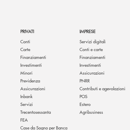
PRIVATI
IMPRESE
Conti
Servizi digitali
Carte
Conti e carte
Finanziamenti
Finanziamenti
Investimenti
Investimenti
Minori
Assicurazioni
Previdenza
PNRR
Assicurazioni
Contributi e agevolazioni
Inbank
POS
Servizi
Estero
Trecentosessanta
Agribusiness
FEA
Case da Sogno per Banca