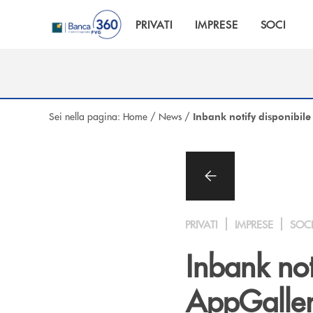
Salta al contenuto principale
PRIVATI
IMPRESE
SOCI
Sei nella pagina:
Home
/
News
/
Inbank notify disponibil
PRIVATI
IMPRESE
SOC
Inbank not
AppGalle