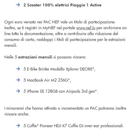
2 Scooter 100% elettrici Piaggio 1 Active
Ogni euro versato nei PAC NEF vale un titolo di partecipazione.
Inoltre, se ti registri in MyNEF nel portale
www.nef.lu
per archiviare on
line tutta la documentazione, oltre a contribuire alla riduzione del
consumo di carta, raddoppi i titoli di partecipazione per le estrazioni
mensili.
Nelle 5
si possono vincere:
estrazioni mensili
5 E-Bike Brinke Modello Xplorer DEORE*,
5 MacBook Air M2 256G*,
5 iPhone SE 128GB con Airpods 3rd gen*.
I minorenni che hanno attivato o incrementato un PAC potranno inoltre
vincere anche:
5 Cuffie* Pioneer HDJ-X7 Cuffie DJ over-ear professionali.