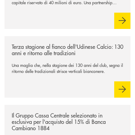
capitale riservato di 40 milioni di euro. Una partnership
industriale strategica, fondata sulla condivisione di valori
comuni e sulla prossimità ai territori, per ampliare l’offerta e
sostenere nuove opportunità di crescita e sviluppo.
/news/banca-360-fvg-e-udinese-calcio-tre-stagioni-insieme/
Terza stagione al fianco dell'Udinese Calcio: 130
anni e ritorno alle tradizioni
Una maglia che, nella stagione dei 130 anni del club, segna il
ritorno delle tradizionali strisce verticali bianconere.
/news/il-gruppo-cassa-centrale-selezionato-in-esclusiva-per-lacquisto
Il Gruppo Cassa Centrale selezionato in
esclusiva per l'acquisto del 15% di Banca
Cambiano 1884