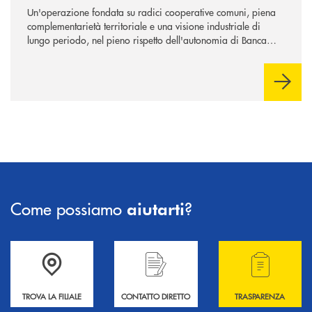
Un'operazione fondata su radici cooperative comuni, piena
complementarietà territoriale e una visione industriale di
lungo periodo, nel pieno rispetto dell'autonomia di Banca
Cambiano. Nei prossimi giorni verrà avviato il periodo di
negoziazione esclusiva per la finalizzazione dell’operazione.
Come possiamo
?
aiutarti
Accedi all' elenco completo delle filiali .
Hai bisogno di informazioni? Contattaci !
Hai bisogno di alcuni
TROVA LA FILIALE
CONTATTO DIRETTO
TRASPARENZA