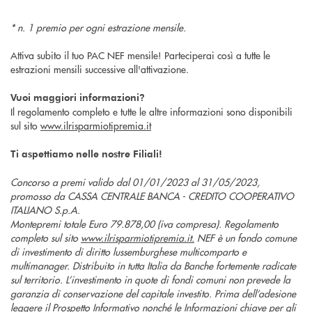
* n. 1 premio per ogni estrazione mensile.
Attiva subito il tuo PAC NEF mensile! Parteciperai così a tutte le
estrazioni mensili successive all'attivazione.
Vuoi maggiori informazioni?
Il regolamento completo e tutte le altre informazioni sono disponibili
sul sito
www.ilrisparmiotipremia.it
Ti aspettiamo nelle nostre Filiali!
Concorso a premi valido dal 01/01/2023 al 31/05/2023,
promosso da CASSA CENTRALE BANCA - CREDITO COOPERATIVO
ITALIANO S.p.A.
Montepremi totale Euro 79.878,00 (iva compresa). Regolamento
completo sul sito
www.ilrisparmiotipremia.it.
NEF è un fondo comune
di investimento di diritto lussemburghese multicomparto e
multimanager. Distribuito in tutta Italia da Banche fortemente radicate
sul territorio. L’investimento in quote di fondi comuni non prevede la
garanzia di conservazione del capitale investito. Prima dell’adesione
leggere il Prospetto Informativo nonché le Informazioni chiave per gli