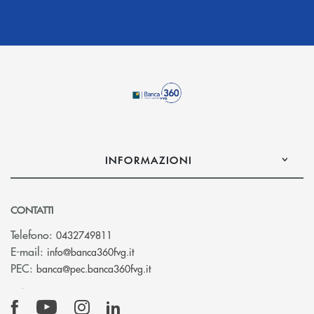
INFORMAZIONI
CONTATTI
Telefono:
0432749811
(si apre l’app di posta elettronica)
E-mail:
info@banca360fvg.it
(si apre l’app di posta elettronica)
PEC:
banca@pec.banca360fvg.it