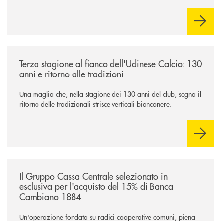
industriale strategica, fondata sulla condivisione di valori
comuni e sulla prossimità ai territori, per ampliare l’offerta e
sostenere nuove opportunità di crescita e sviluppo.
/news/banca-360-fvg-e-udinese-calcio-tre-stagioni-insieme/
Terza stagione al fianco dell'Udinese Calcio: 130
anni e ritorno alle tradizioni
Una maglia che, nella stagione dei 130 anni del club, segna il
ritorno delle tradizionali strisce verticali bianconere.
/news/il-gruppo-cassa-centrale-selezionato-in-esclusiva-per-lacquisto
Il Gruppo Cassa Centrale selezionato in
esclusiva per l'acquisto del 15% di Banca
Cambiano 1884
Un'operazione fondata su radici cooperative comuni, piena