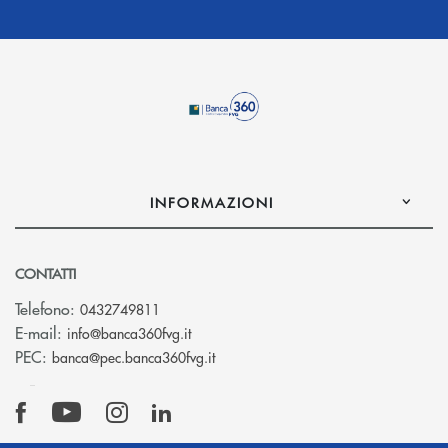
INFORMAZIONI
CONTATTI
Telefono:
0432749811
(si apre l’app di posta elettronica)
E-mail:
info@banca360fvg.it
(si apre l’app di posta elettronica)
PEC:
banca@pec.banca360fvg.it