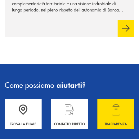
complementarietà territoriale e una visione industriale di
lungo periodo, nel pieno rispetto dell'autonomia di Banca
Cambiano. Nei prossimi giorni verrà avviato il periodo di
negoziazione esclusiva per la finalizzazione dell’operazione.
Come possiamo
?
aiutarti
Accedi all' elenco completo delle filiali .
Hai bisogno di informazioni? Contattaci !
Hai bisogno di alcuni
TROVA LA FILIALE
CONTATTO DIRETTO
TRASPARENZA