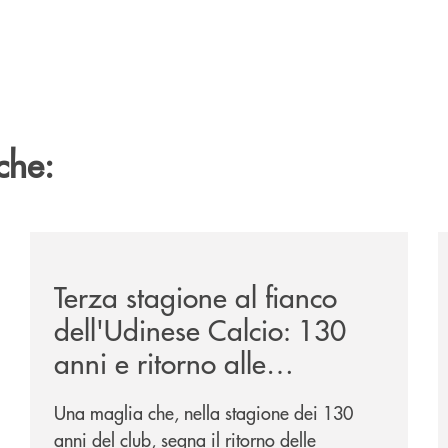
che:
ca-siglano-la-partnership-strategica/
/news/banca-360-fvg-e-udinese-calcio-tre-stagioni-in
/
Terza stagione al fianco
dell'Udinese Calcio: 130
anni e ritorno alle
tradizioni
Una maglia che, nella stagione dei 130
anni del club, segna il ritorno delle