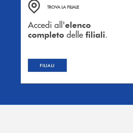
Accedi all' elenco completo delle filiali .
TROVA LA FILIALE
Accedi all'
elenco
delle
.
completo
filiali
FILIALI