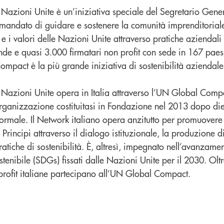
Nazioni Unite è un’iniziativa speciale del Segretario Gener
 mandato di guidare e sostenere la comunità imprenditorial
 e i valori delle Nazioni Unite attraverso pratiche aziendali
de e quasi 3.000 firmatari non profit con sede in 167 paes
mpact è la più grande iniziativa di sostenibilità aziendal
 Nazioni Unite opera in Italia attraverso l’UN Global Com
organizzazione costituitasi in Fondazione nel 2013 dopo die
formale. Il Network italiano opera anzitutto per promuover
Principi attraverso il dialogo istituzionale, la produzione 
ratiche di sostenibilità. È, altresì, impegnato nell’avanzame
stenibile (SDGs) fissati dalle Nazioni Unite per il 2030. Ol
rofit italiane partecipano all’UN Global Compact.