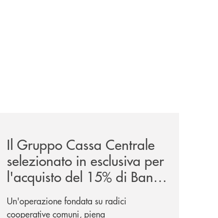
sieme/
news/il-gruppo-cassa-centrale-selezionato-in-esclusiva-p
Il Gruppo Cassa Centrale
selezionato in esclusiva per
l'acquisto del 15% di Banca
Cambiano 1884
Un'operazione fondata su radici
cooperative comuni, piena