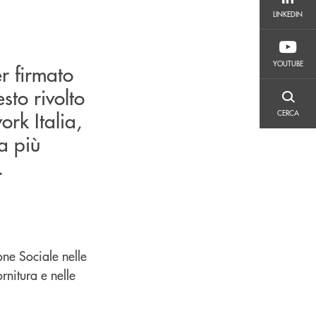
LINKEDIN
LINKEDIN
YOUTUBE
YOUTUBE
r firmato
sto rivolto
CERCA
rk Italia,
CERCA
a più
.
one Sociale nelle
rnitura e nelle