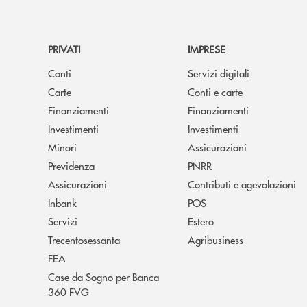
PRIVATI
IMPRESE
Conti
Servizi digitali
Carte
Conti e carte
Finanziamenti
Finanziamenti
Investimenti
Investimenti
Minori
Assicurazioni
Previdenza
PNRR
Assicurazioni
Contributi e agevolazioni
Inbank
POS
Servizi
Estero
Trecentosessanta
Agribusiness
FEA
Case da Sogno per Banca
360 FVG