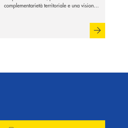
complementarietà territoriale e una visione
industriale di lungo periodo, nel pieno
rispetto dell'autonomia di Banca
Cambiano. Nei prossimi giorni verrà
avviato il periodo di negoziazione
esclusiva per la finalizzazione
dell’operazione.