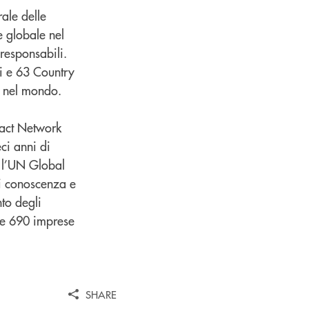
ale delle
e globale nel
 responsabili.
i e 63 Country
e nel mondo.
pact Network
ci anni di
e l’UN Global
di conoscenza e
nto degli
tre 690 imprese
SHARE