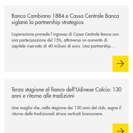
/news/banca-cambiano-1884-e-cassa-centrale-banca-siglano-la-partner
Banca Cambiano 1884 e Cassa Centrale Banca
siglano la partnership strategica
L’operazione prevede l’ingresso di Cassa Centrale Banca con
una partecipazione del 15%, attraverso un aumento di
capitale riservato di 40 milioni di euro. Una partnership
industriale strategica, fondata sulla condivisione di valori
comuni e sulla prossimità ai territori, per ampliare l’offerta e
sostenere nuove opportunità di crescita e sviluppo.
/news/banca-360-fvg-e-udinese-calcio-tre-stagioni-insieme/
Terza stagione al fianco dell'Udinese Calcio: 130
anni e ritorno alle tradizioni
Una maglia che, nella stagione dei 130 anni del club, segna il
ritorno delle tradizionali strisce verticali bianconere.