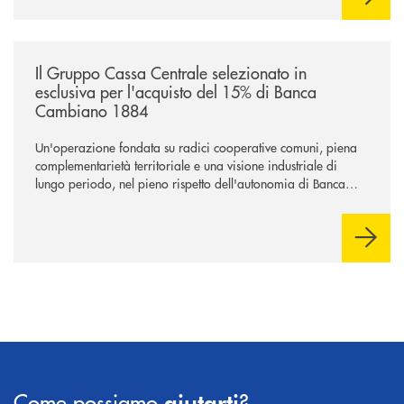
/news/il-gruppo-cassa-centrale-selezionato-in-esclusiva-per-lacquisto
Il Gruppo Cassa Centrale selezionato in
esclusiva per l'acquisto del 15% di Banca
Cambiano 1884
Un'operazione fondata su radici cooperative comuni, piena
complementarietà territoriale e una visione industriale di
lungo periodo, nel pieno rispetto dell'autonomia di Banca
Cambiano. Nei prossimi giorni verrà avviato il periodo di
negoziazione esclusiva per la finalizzazione dell’operazione.
Come possiamo
?
aiutarti