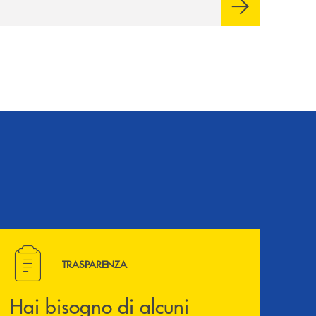
Cambiano. Nei prossimi giorni verrà
avviato il periodo di negoziazione
esclusiva per la finalizzazione
dell’operazione.
Hai bisogno di alcuni documenti ? Vai alla pagina della 
TRASPARENZA
Hai bisogno di alcuni