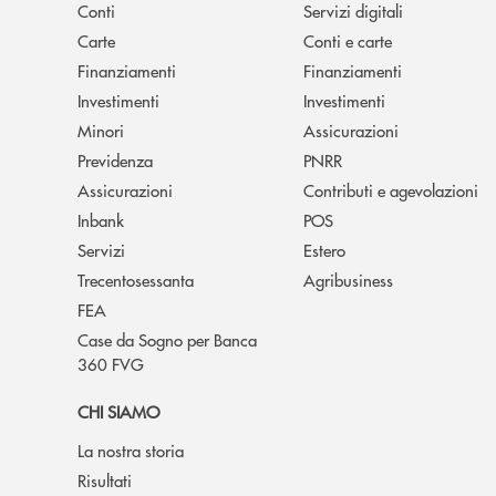
Conti
Servizi digitali
Carte
Conti e carte
Finanziamenti
Finanziamenti
Investimenti
Investimenti
Minori
Assicurazioni
Previdenza
PNRR
Assicurazioni
Contributi e agevolazioni
Inbank
POS
Servizi
Estero
Trecentosessanta
Agribusiness
FEA
Case da Sogno per Banca
360 FVG
CHI SIAMO
La nostra storia
Risultati