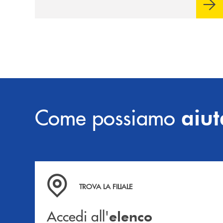
sulla condivisione di valori comuni e sulla
prossimità ai territori, per ampliare l’offerta
e sostenere nuove opportunità di crescita e
sviluppo.
Come possiamo
aiut
Accedi all' elenco completo delle filiali .
TROVA LA FILIALE
Accedi all'
elenco