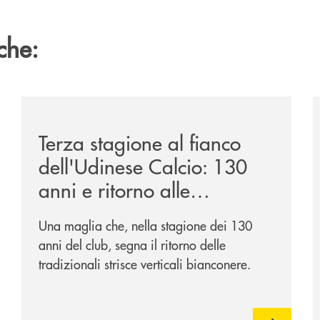
che:
ca-siglano-la-partnership-strategica/
/news/banca-360-fvg-e-udinese-calcio-tre-stagioni-in
/
Terza stagione al fianco
dell'Udinese Calcio: 130
anni e ritorno alle
tradizioni
Una maglia che, nella stagione dei 130
anni del club, segna il ritorno delle
tradizionali strisce verticali bianconere.