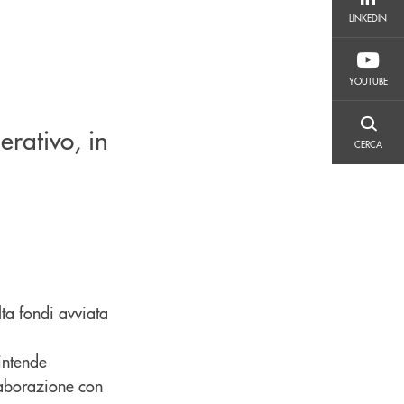
LINKEDIN
LINKEDIN
YOUTUBE
YOUTUBE
erativo, in
CERCA
CERCA
ta fondi avviata
intende
llaborazione con