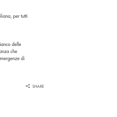
iana, per tutti
ianco delle
nanza che
 emergenze di
SHARE