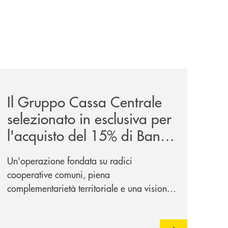
sieme/
news/il-gruppo-cassa-centrale-selezionato-in-esclusiva-p
Il Gruppo Cassa Centrale
selezionato in esclusiva per
l'acquisto del 15% di Banca
Cambiano 1884
Un'operazione fondata su radici
cooperative comuni, piena
complementarietà territoriale e una visione
industriale di lungo periodo, nel pieno
rispetto dell'autonomia di Banca