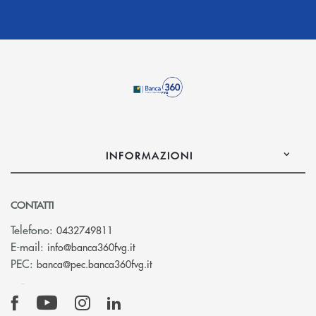
INFORMAZIONI
CONTATTI
Telefono:
0432749811
(si apre l’app di posta elettronica)
E-mail:
info@banca360fvg.it
(si apre l’app di posta elettronica)
PEC:
banca@pec.banca360fvg.it