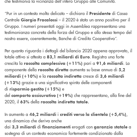
che testimonia la vicinanza dell’intero Gruppo alle Comunità.
“Pur in un contesto molto delicato – dichiara il
di Cassa
Presidente
Centrale
– il 2020 è stato un anno positivo per il
Giorgio
Fracalossi
Gruppo. I numeri presentati oggi in Assemblea rappresentano una
testimonianza concreta della forza del Gruppo e allo stesso tempo del
nostro essere, coerentemente, Banche di Credito Cooperativo”.
Per quanto riguarda i dettagli del bilancio 2020 appena approvato, il
totale attivo si attesta a
. Registra una forte
83,1 miliardi di Euro
crescita la
pari a
. La
raccolta complessiva (+11%)
91,6 miliardi
componente della
aumenta su base annua di
raccolta diretta
5,2
e la
cresce di
miliardi (+10%)
raccolta indiretta
3,6 miliardi
grazie a una significativa spinta delle componenti
(+13%)
di
e
risparmio gestito (+15%)
del
che rappresentano, alla fine del
comparto
assicurativo
(+19%)
2020, il
della
63%
raccolta indiretta totale.
In aumento a
i
,
46,2 miliardi
crediti verso la clientela
(+5,4%)
una dinamica che deriva anche
dai
di
erogati con
a
3,3
miliardi
finanziamenti
garanzia statale
sostegno di un contesto economico fortemente condizionato dalla