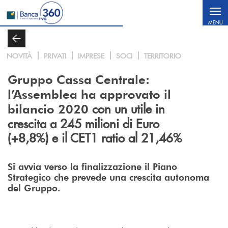
Salta al contenuto principale
MENU
NOVITÀ
PRIVATI
IMPRESE
SOCI
TERRITORIO
Gruppo Cassa Centrale:
l’Assemblea ha approvato il
con un utile in
bilancio 2020
crescita a 245 milioni di Euro
(+8,8%) e il CET1 ratio al 21,46%
Si avvia verso la finalizzazione il Piano
Strategico che prevede una crescita autonoma
del Gruppo.