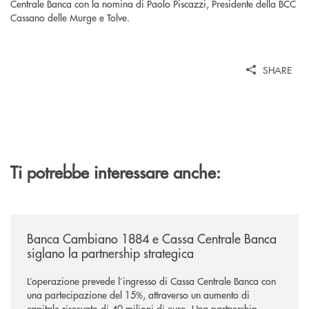
Centrale Banca con la nomina di Paolo Piscazzi, Presidente della BCC
Cassano delle Murge e Tolve.
SHARE
Ti potrebbe interessare anche:
/news/banca-cambiano-1884-e-cassa-centrale-banca-siglano-la-partner
Banca Cambiano 1884 e Cassa Centrale Banca
siglano la partnership strategica
L’operazione prevede l’ingresso di Cassa Centrale Banca con
una partecipazione del 15%, attraverso un aumento di
capitale riservato di 40 milioni di euro. Una partnership