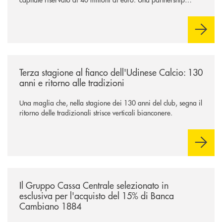
industriale strategica, fondata sulla condivisione di valori
comuni e sulla prossimità ai territori, per ampliare l’offerta e
sostenere nuove opportunità di crescita e sviluppo.
/news/banca-360-fvg-e-udinese-calcio-tre-stagioni-insieme/
Terza stagione al fianco dell'Udinese Calcio: 130
anni e ritorno alle tradizioni
Una maglia che, nella stagione dei 130 anni del club, segna il
ritorno delle tradizionali strisce verticali bianconere.
/news/il-gruppo-cassa-centrale-selezionato-in-esclusiva-per-lacquisto
Il Gruppo Cassa Centrale selezionato in
esclusiva per l'acquisto del 15% di Banca
Cambiano 1884