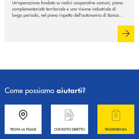
Un'operazione fondata su radici cooperative comuni, piena
complementarietà territoriale e una visione industriale di
lungo periodo, nel pieno rispetto dell'autonomia di Banca
Cambiano. Nei prossimi giorni verrà avviato il periodo di
negoziazione esclusiva per la finalizzazione dell’operazione.
Come possiamo
?
aiutarti
Accedi all' elenco completo delle filiali .
Hai bisogno di informazioni? Contattaci !
Hai bisogno di alcuni
TROVA LA FILIALE
CONTATTO DIRETTO
TRASPARENZA