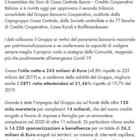
L'Assemblea dei Soci di Cassa Centrale Banca – Credito Cooperativo
Italiano si è riunita oggi per approvare il secondo bilancio
consolidato del Gruppo Bancario Cooperativo, costituito dalla
Capogruppo Cassa Centrale, dalle Società controllate e da 77 Banche
di Credito Cooperativo, Casse Rurali e Raiffeisenkassen.
I dati collocano il Gruppo ai vertici del panorama bancario nazionale
per patrimonializzazione e ne confermano la capacità di svolgere
sempre meglio il proprio ruolo a sostegno delle Comunità, reagendo
più che positivamente all’emergenza Covid-19.
Cresce
(+8,8% rispetto ai 225
l’utile netto a
245 milioni di Euro
milioni del 2019) e, a conferma della solidità del Gruppo, migliora
anche il
rispetto al 19,7% del
CET1 ratio attestandosi al 21,46%
2019.
Grande è stato l’impegno del Gruppo sia sul fronte delle oltre
120
per complessivi
, che del nuovo credito
mila
moratorie
14 miliardi
erogato a favore di imprese e famiglie per un ammontare
complessivo nel 2020 di oltre 11 miliardi. Di particolare rilievo anche
le
per un totale di
14.250
sponsorizzazioni e beneficenze
26,2
erogati sui territori: un insieme di interventi capillare,
milioni di Euro