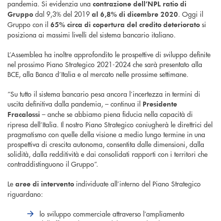
pandemia. Si evidenzia una
contrazione dell’NPL ratio di
dal 9,3% del 2019
. Oggi il
Gruppo
al 6,8% di dicembre 2020
Gruppo con il
si
65% circa di copertura del credito deteriorato
posiziona ai massimi livelli del sistema bancario italiano.
L’Assemblea ha inoltre approfondito le prospettive di sviluppo definite
nel prossimo Piano Strategico 2021-2024 che sarà presentato alla
BCE, alla Banca d’Italia e al mercato nelle prossime settimane.
“Su tutto il sistema bancario pesa ancora l’incertezza in termini di
uscita definitiva dalla pandemia, – continua il
Presidente
– anche se abbiamo piena fiducia nella capacità di
Fracalossi
ripresa dell’Italia. Il nostro Piano Strategico coniugherà le direttrici del
pragmatismo con quelle della visione a medio lungo termine in una
prospettiva di crescita autonoma, consentita dalle dimensioni, dalla
solidità, dalla redditività e dai consolidati rapporti con i territori che
contraddistinguono il Gruppo”.
Le
individuate all’interno del Piano Strategico
aree di intervento
riguardano:
lo sviluppo commerciale attraverso l’ampliamento