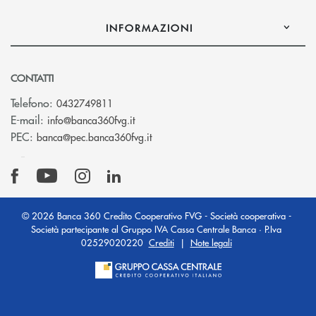
INFORMAZIONI
CONTATTI
Telefono:
0432749811
(si apre l’app di posta elettronica)
E-mail:
info@banca360fvg.it
(si apre l’app di posta elettronica)
PEC:
banca@pec.banca360fvg.it
© 2026 Banca 360 Credito Cooperativo FVG - Società cooperativa -
Società partecipante al Gruppo IVA Cassa Centrale Banca · P.Iva
02529020220
Crediti
|
Note legali