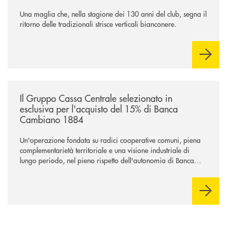
Una maglia che, nella stagione dei 130 anni del club, segna il
ritorno delle tradizionali strisce verticali bianconere.
/news/il-gruppo-cassa-centrale-selezionato-in-esclusiva-per-lacquisto
Il Gruppo Cassa Centrale selezionato in
esclusiva per l'acquisto del 15% di Banca
Cambiano 1884
Un'operazione fondata su radici cooperative comuni, piena
complementarietà territoriale e una visione industriale di
lungo periodo, nel pieno rispetto dell'autonomia di Banca
Cambiano. Nei prossimi giorni verrà avviato il periodo di
negoziazione esclusiva per la finalizzazione dell’operazione.