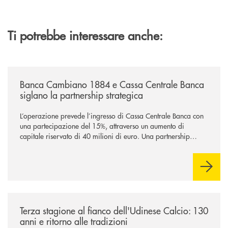
Ti potrebbe interessare anche:
/news/banca-cambiano-1884-e-cassa-centrale-banca-siglano-la-partner
Banca Cambiano 1884 e Cassa Centrale Banca
siglano la partnership strategica
L’operazione prevede l’ingresso di Cassa Centrale Banca con
una partecipazione del 15%, attraverso un aumento di
capitale riservato di 40 milioni di euro. Una partnership
industriale strategica, fondata sulla condivisione di valori
comuni e sulla prossimità ai territori, per ampliare l’offerta e
sostenere nuove opportunità di crescita e sviluppo.
/news/banca-360-fvg-e-udinese-calcio-tre-stagioni-insieme/
Terza stagione al fianco dell'Udinese Calcio: 130
anni e ritorno alle tradizioni