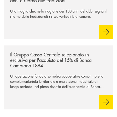
anni e ritorno alle tradizioni
Una maglia che, nella stagione dei 130 anni del club, segna il
ritorno delle tradizionali strisce verticali bianconere.
/news/il-gruppo-cassa-centrale-selezionato-in-esclusiva-per-lacquisto
Il Gruppo Cassa Centrale selezionato in
esclusiva per l'acquisto del 15% di Banca
Cambiano 1884
Un'operazione fondata su radici cooperative comuni, piena
complementarietà territoriale e una visione industriale di
lungo periodo, nel pieno rispetto dell'autonomia di Banca
Cambiano. Nei prossimi giorni verrà avviato il periodo di
negoziazione esclusiva per la finalizzazione dell’operazione.