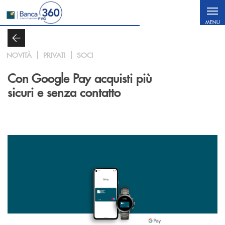
Salta al contenuto principale
MENU
NOVITÀ
PRIVATI
SOCI
Con Google Pay acquisti più
sicuri e senza contatto