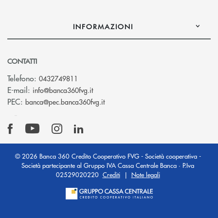
INFORMAZIONI
CONTATTI
Telefono:
0432749811
(si apre l’app di posta elettronica)
E-mail:
info@banca360fvg.it
(si apre l’app di posta elettronica)
PEC:
banca@pec.banca360fvg.it
© 2026 Banca 360 Credito Cooperativo FVG - Società cooperativa -
Società partecipante al Gruppo IVA Cassa Centrale Banca · P.Iva
02529020220
Crediti
|
Note legali