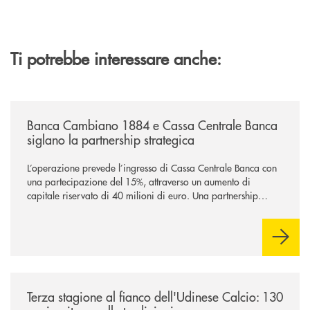
Ti potrebbe interessare anche:
/news/banca-cambiano-1884-e-cassa-centrale-banca-siglano-la-partner
Banca Cambiano 1884 e Cassa Centrale Banca
siglano la partnership strategica
L’operazione prevede l’ingresso di Cassa Centrale Banca con
una partecipazione del 15%, attraverso un aumento di
capitale riservato di 40 milioni di euro. Una partnership
industriale strategica, fondata sulla condivisione di valori
comuni e sulla prossimità ai territori, per ampliare l’offerta e
sostenere nuove opportunità di crescita e sviluppo.
/news/banca-360-fvg-e-udinese-calcio-tre-stagioni-insieme/
Terza stagione al fianco dell'Udinese Calcio: 130