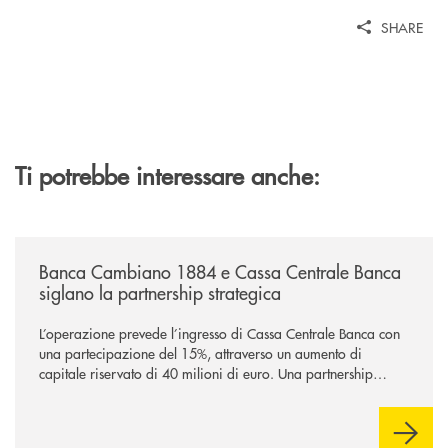
SHARE
Ti potrebbe interessare anche:
/news/banca-cambiano-1884-e-cassa-centrale-banca-siglano-la-partner
Banca Cambiano 1884 e Cassa Centrale Banca
siglano la partnership strategica
L’operazione prevede l’ingresso di Cassa Centrale Banca con
una partecipazione del 15%, attraverso un aumento di
capitale riservato di 40 milioni di euro. Una partnership
industriale strategica, fondata sulla condivisione di valori
comuni e sulla prossimità ai territori, per ampliare l’offerta e
sostenere nuove opportunità di crescita e sviluppo.