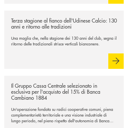
/news/banca-360-fvg-e-udinese-calcio-tre-stagioni-insieme/
Terza stagione al fianco dell'Udinese Calcio: 130
anni e ritorno alle tradizioni
Una maglia che, nella stagione dei 130 anni del club, segna il
ritorno delle tradizionali strisce verticali bianconere.
/news/il-gruppo-cassa-centrale-selezionato-in-esclusiva-per-lacquisto
Il Gruppo Cassa Centrale selezionato in
esclusiva per l'acquisto del 15% di Banca
Cambiano 1884
Un'operazione fondata su radici cooperative comuni, piena
complementarietà territoriale e una visione industriale di
lungo periodo, nel pieno rispetto dell'autonomia di Banca
Cambiano. Nei prossimi giorni verrà avviato il periodo di