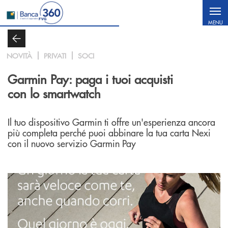
Salta al contenuto principale
MENU
NOVITÀ
PRIVATI
SOCI
Garmin Pay: paga i tuoi acquisti
con lo smartwatch
Il tuo dispositivo Garmin ti offre un'esperienza ancora
più completa perché puoi abbinare la tua carta Nexi
con il nuovo
servizio Garmin Pay