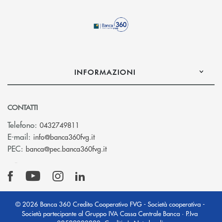
INFORMAZIONI
CONTATTI
Telefono:
0432749811
(si apre l’app di posta elettronica)
E-mail:
info@banca360fvg.it
(si apre l’app di posta elettronica)
PEC:
banca@pec.banca360fvg.it
© 2026 Banca 360 Credito Cooperativo FVG - Società cooperativa -
Società partecipante al Gruppo IVA Cassa Centrale Banca · P.Iva