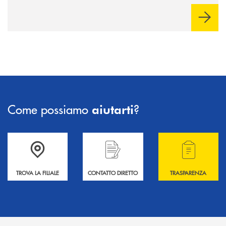
negoziazione esclusiva per la finalizzazione dell’operazione.
Come possiamo
?
aiutarti
Accedi all' elenco completo delle filiali .
Hai bisogno di informazioni? Contattaci !
Hai bisogno di alcuni
TROVA LA FILIALE
CONTATTO DIRETTO
TRASPARENZA