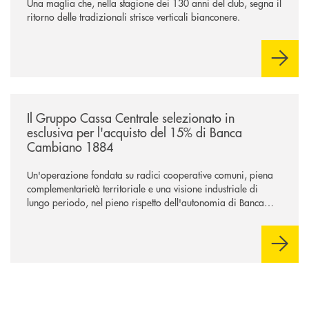
Una maglia che, nella stagione dei 130 anni del club, segna il
ritorno delle tradizionali strisce verticali bianconere.
/news/il-gruppo-cassa-centrale-selezionato-in-esclusiva-per-lacquisto
Il Gruppo Cassa Centrale selezionato in
esclusiva per l'acquisto del 15% di Banca
Cambiano 1884
Un'operazione fondata su radici cooperative comuni, piena
complementarietà territoriale e una visione industriale di
lungo periodo, nel pieno rispetto dell'autonomia di Banca
Cambiano. Nei prossimi giorni verrà avviato il periodo di
negoziazione esclusiva per la finalizzazione dell’operazione.