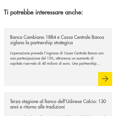
Ti potrebbe interessare anche:
/news/banca-cambiano-1884-e-cassa-centrale-banca-siglano-la-partner
Banca Cambiano 1884 e Cassa Centrale Banca
siglano la partnership strategica
L’operazione prevede l’ingresso di Cassa Centrale Banca con
una partecipazione del 15%, attraverso un aumento di
capitale riservato di 40 milioni di euro. Una partnership
industriale strategica, fondata sulla condivisione di valori
comuni e sulla prossimità ai territori, per ampliare l’offerta e
sostenere nuove opportunità di crescita e sviluppo.
/news/banca-360-fvg-e-udinese-calcio-tre-stagioni-insieme/
Terza stagione al fianco dell'Udinese Calcio: 130
anni e ritorno alle tradizioni