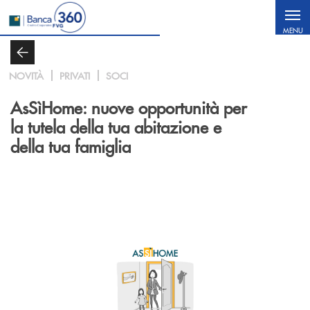
Salta al contenuto principale
MENU
NOVITÀ
PRIVATI
SOCI
AsSìHome
: nuove opportunità per
la tutela della tua abitazione e
della tua famiglia