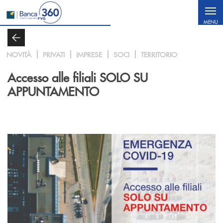
Salta al contenuto principale
MENU
NOVITÀ
PRIVATI
IMPRESE
SOCI
TERRITORIO
Accesso alle filiali SOLO SU
APPUNTAMENTO