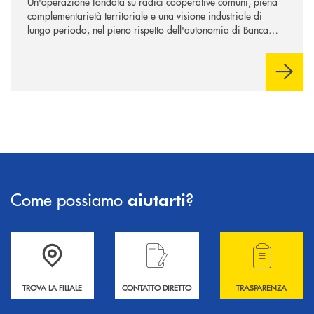
Un'operazione fondata su radici cooperative comuni, piena
complementarietà territoriale e una visione industriale di
lungo periodo, nel pieno rispetto dell'autonomia di Banca
Cambiano. Nei prossimi giorni verrà avviato il periodo di
negoziazione esclusiva per la finalizzazione dell’operazione.
Come possiamo
?
aiutarti
Accedi all' elenco completo delle filiali .
Hai bisogno di informazioni? Contattaci !
Hai bisogno di alcuni
TROVA LA FILIALE
CONTATTO DIRETTO
TRASPARENZA