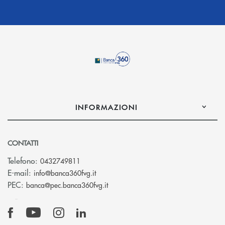
INFORMAZIONI
CONTATTI
Telefono:
0432749811
(si apre l’app di posta elettronica)
E-mail:
info@banca360fvg.it
(si apre l’app di posta elettronica)
PEC:
banca@pec.banca360fvg.it