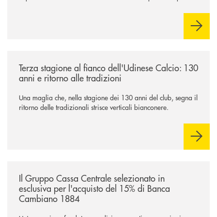
industriale strategica, fondata sulla condivisione di valori
comuni e sulla prossimità ai territori, per ampliare l’offerta e
sostenere nuove opportunità di crescita e sviluppo.
/news/banca-360-fvg-e-udinese-calcio-tre-stagioni-insieme/
Terza stagione al fianco dell'Udinese Calcio: 130
anni e ritorno alle tradizioni
Una maglia che, nella stagione dei 130 anni del club, segna il
ritorno delle tradizionali strisce verticali bianconere.
/news/il-gruppo-cassa-centrale-selezionato-in-esclusiva-per-lacquisto
Il Gruppo Cassa Centrale selezionato in
esclusiva per l'acquisto del 15% di Banca
Cambiano 1884