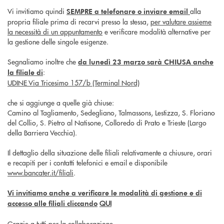
Vi invitiamo quindi
alla
SEMPRE a telefonare o inviare email
propria filiale prima di recarvi presso la stessa,
per valutare assieme
la necessità di un appuntamento
e verificare modalità alternative per
la gestione delle singole esigenze.
Segnaliamo inoltre che
da lunedì 23 marzo sarà CHIUSA anche
:
la filiale di
UDINE Via Tricesimo 157/b (Terminal Nord)
che si aggiunge a quelle già chiuse:
Camino al Tagliamento, Sedegliano, Talmassons, Lestizza, S. Floriano
del Collio, S. Pietro al Natisone, Colloredo di Prato e Trieste (Largo
della Barriera Vecchia).
Il dettaglio della situazione delle filiali relativamente a chiusure, orari
e recapiti per i contatti telefonici e email e disponibile
www.bancater.it/filiali
.
Vi invitiamo anche a verificare le modalità di gestione e di
QUI
accesso alle filiali cliccando
Grazie a tutti per la collaborazione.