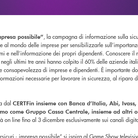
, la campagna di informazione sulla sic
mpresa possibile”
ge al mondo delle imprese per sensibilizzarle sull’importanza
emi e nell’informazione dei propri dipendenti. Conoscere il r
 negli ultimi tre anni hanno colpito il 60% delle aziende ita
à e consapevolezza di imprese e dipendenti. È importante dotar
nformazioni necessarie per lavorare in sicurezza, al riparo d
a dal
CERTFin insieme con Banca d’Italia, Abi, Ivass, 
amo come Gruppo Cassa Centrale, insieme ad altri o
rà on line fino al 3 dicembre esclusivamente sui canali digita
rsicuri - impresa possibile” si ispira al Game Show televisi