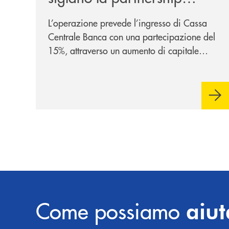
strategica
L’operazione prevede l’ingresso di Cassa
Centrale Banca con una partecipazione del
15%, attraverso un aumento di capitale
riservato di 40 milioni di euro. Una
partnership industriale strategica, fondata
sulla condivisione di valori comuni e sulla
prossimità ai territori, per ampliare l’offerta
e sostenere nuove opportunità di crescita e
sviluppo.
Come possiamo
aiut