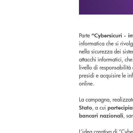
Parte
“Cybersicuri - i
informatica che si rivol
nella sicurezza dei sist
attacchi informatici, che
livello di responsabilit
presidi e acquisire le i
online.
La campagna, realizzat
, a cui
Stato
partecipi
, sa
bancari nazionali
L’idea creativa di “Cybe