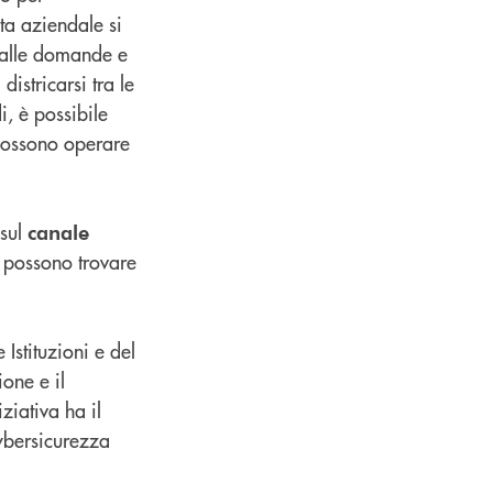
ita aziendale si
 alle domande e
istricarsi tra le
i, è possibile
 possono operare
 sul
canale
i possono trovare
 Istituzioni e del
ione e il
ziativa ha il
Cybersicurezza