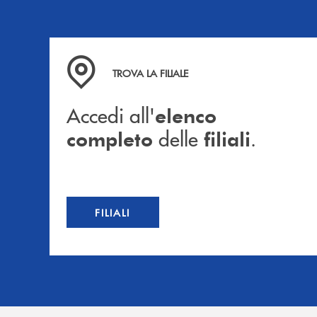
Accedi all' elenco completo delle filiali .
TROVA LA FILIALE
Accedi all'
elenco
delle
.
completo
filiali
FILIALI