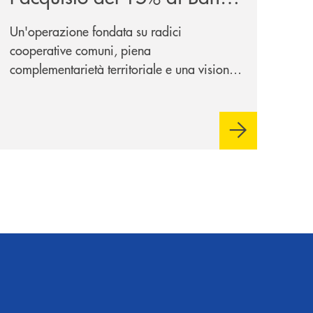
Cambiano 1884
Un'operazione fondata su radici
cooperative comuni, piena
complementarietà territoriale e una visione
industriale di lungo periodo, nel pieno
rispetto dell'autonomia di Banca
Cambiano. Nei prossimi giorni verrà
avviato il periodo di negoziazione
esclusiva per la finalizzazione
dell’operazione.