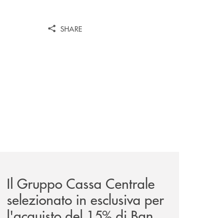
SHARE
sieme/
news/il-gruppo-cassa-centrale-selezionato-in-esclusiva-p
Il Gruppo Cassa Centrale
selezionato in esclusiva per
l'acquisto del 15% di Banca