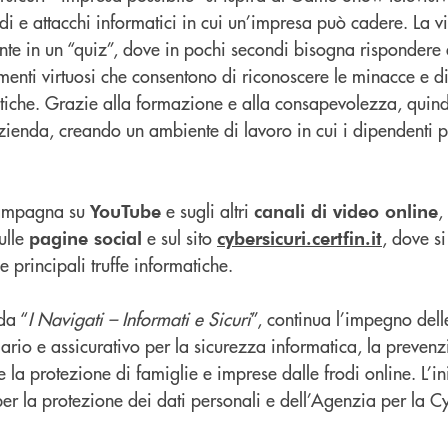
odi e attacchi informatici in cui un’impresa può cadere. La v
te in un “quiz”, dove in pochi secondi bisogna rispondere
nti virtuosi che consentono di riconoscere le minacce e di d
atiche. Grazie alla formazione e alla consapevolezza, quind
zienda, creando un ambiente di lavoro in cui i dipendenti
 campagna su
e sugli altri
,
YouTube
canali di video online
sulle
e sul sito
, dove s
pagine social
cybersicuri.certfin.it
le principali truffe informatiche.
da “
I Navigati – Informati e Sicuri
”, continua l’impegno delle
iario e assicurativo per la sicurezza informatica, la prevenz
e la protezione di famiglie e imprese dalle frodi online. L’ini
per la protezione dei dati personali e dell’Agenzia per la 