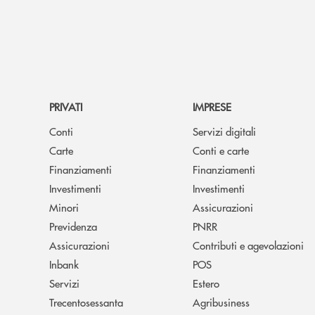
PRIVATI
IMPRESE
Conti
Servizi digitali
Carte
Conti e carte
Finanziamenti
Finanziamenti
Investimenti
Investimenti
Minori
Assicurazioni
Previdenza
PNRR
Assicurazioni
Contributi e agevolazioni
Inbank
POS
Servizi
Estero
Trecentosessanta
Agribusiness