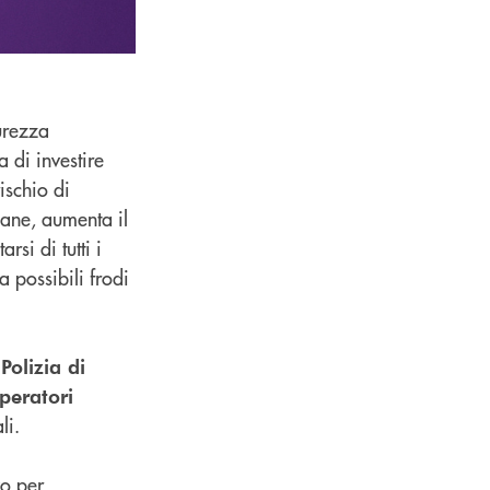
urezza
 di investire
ischio di
liane, aumenta il
si di tutti i
a possibili frodi
Polizia di
peratori
li.
vo per