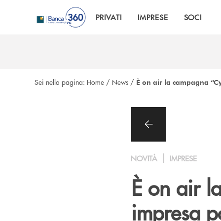
Salta al contenuto principale
PRIVATI
IMPRESE
SOCI
Sei nella pagina:
Home
/
News
/
È on air la campagna “Cyb
NOVITÀ
IMPRESE
È on air l
impresa po