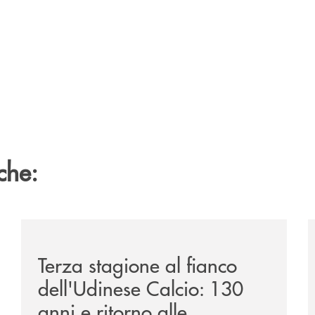
che:
ca-siglano-la-partnership-strategica/
/news/banca-360-fvg-e-udinese-calcio-tre-stagioni-in
/
Terza stagione al fianco
dell'Udinese Calcio: 130
anni e ritorno alle